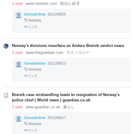
1 user
www.nytimes.com
政治と経済
Gomadintime
2012/08/25
Norway
リンク
Norway's divisions resurface as Anders Breivik verdict nears
1 user
www.theguardian.com
テクノロジー
Gomadintime
2012/08/23
Norway
リンク
Breivik case mishandling leads to resignation of Norway's
police chief | World news | guardian.co.uk
1 user
www.guardian.co.uk
暮らし
Gomadintime
2012/08/17
Norway
リンク