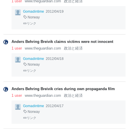
1 user
www.theguardian.com
政治と経済
Gomadintime
2012/04/19
Norway
リンク
Anders Behring Breivik claims victims were not innocent
1 user
www.theguardian.com
政治と経済
Gomadintime
2012/04/18
Norway
リンク
Anders Behring Breivik cries during own propaganda film
1 user
www.theguardian.com
政治と経済
Gomadintime
2012/04/17
Norway
リンク