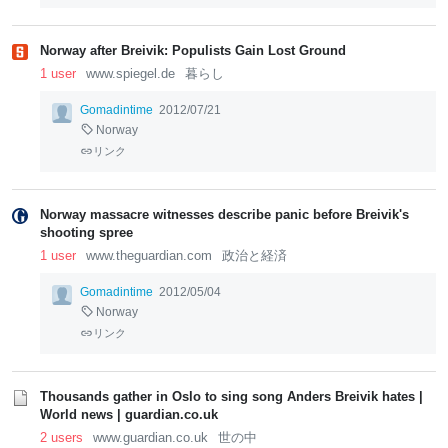
Norway after Breivik: Populists Gain Lost Ground
1 user
www.spiegel.de
暮らし
Gomadintime
2012/07/21
Norway
リンク
Norway massacre witnesses describe panic before Breivik's
shooting spree
1 user
www.theguardian.com
政治と経済
Gomadintime
2012/05/04
Norway
リンク
Thousands gather in Oslo to sing song Anders Breivik hates |
World news | guardian.co.uk
2 users
www.guardian.co.uk
世の中