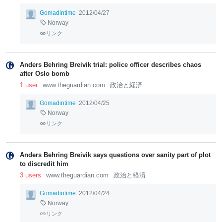
Gomadintime
2012/04/27
Norway
リンク
Anders Behring Breivik trial: police officer describes chaos
after Oslo bomb
1 user
www.theguardian.com
政治と経済
Gomadintime
2012/04/25
Norway
リンク
Anders Behring Breivik says questions over sanity part of plot
to discredit him
3 users
www.theguardian.com
政治と経済
Gomadintime
2012/04/24
Norway
リンク