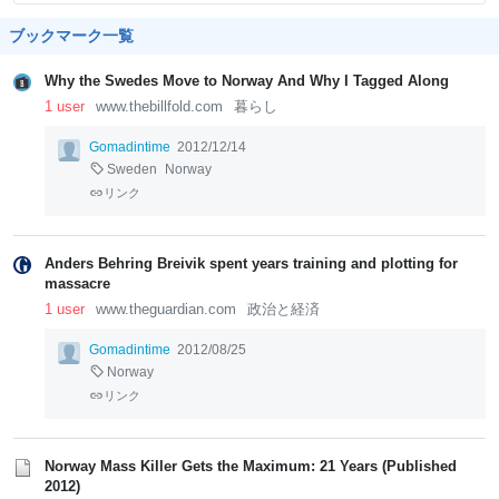
ブックマーク一覧
Why the Swedes Move to Norway And Why I Tagged Along
1 user
www.thebillfold.com
暮らし
Gomadintime
2012/12/14
Sweden
Norway
リンク
Anders Behring Breivik spent years training and plotting for
massacre
1 user
www.theguardian.com
政治と経済
Gomadintime
2012/08/25
Norway
リンク
Norway Mass Killer Gets the Maximum: 21 Years (Published
2012)