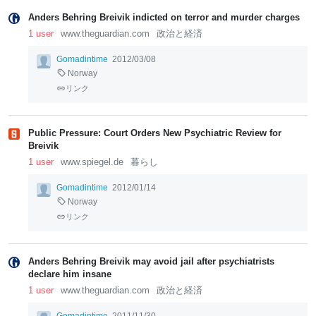
Anders Behring Breivik indicted on terror and murder charges
1 user
www.theguardian.com
政治と経済
Gomadintime
2012/03/08
Norway
リンク
Public Pressure: Court Orders New Psychiatric Review for
Breivik
1 user
www.spiegel.de
暮らし
Gomadintime
2012/01/14
Norway
リンク
Anders Behring Breivik may avoid jail after psychiatrists
declare him insane
1 user
www.theguardian.com
政治と経済