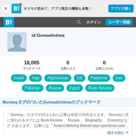
サクサク読めて、
アプリ限定の機能も多数！
アプリで開く
c
l
o
ログイン
ユーザー登録
s
e
id:Gomadintime
18,005
0
0
ブックマーク
お気に入り
お気に入られ
Israel
Iraq
Afghanistan
US
Palestine
Iran
Pakistan
Russia
Egypt
Book Review
NorwayタグのついたGomadintimeのブックマーク
「Norway」のタグが付けられた記事は全部で42件あります。 Norwayと共
に使われるタグには
Book Review
、
Russia
、
Biography
、
Economy
な
ど があります。 記事には
『Anders Behring Breivik says questions over
sanity part of plot to discredit him』
を含みます。
続きを読む