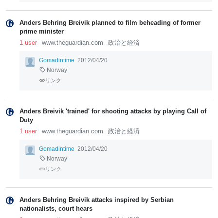
Anders Behring Breivik planned to film beheading of former
prime minister
1 user
www.theguardian.com
政治と経済
Gomadintime
2012/04/20
Norway
リンク
Anders Breivik 'trained' for shooting attacks by playing Call of
Duty
1 user
www.theguardian.com
政治と経済
Gomadintime
2012/04/20
Norway
リンク
Anders Behring Breivik attacks inspired by Serbian
nationalists, court hears