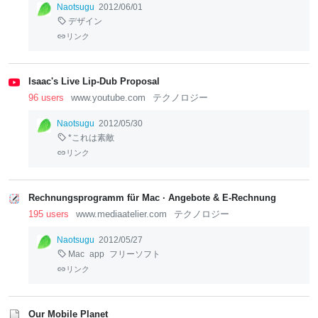
Naotsugu
2012/06/01
デザイン
リンク
Isaac's Live Lip-Dub Proposal
96 users
www.youtube.com
テクノロジー
Naotsugu
2012/05/30
*これは素敵
リンク
Rechnungsprogramm für Mac · Angebote & E-Rechnung
195 users
www.mediaatelier.com
テクノロジー
Naotsugu
2012/05/27
Mac
app
フリーソフト
リンク
Our Mobile Planet