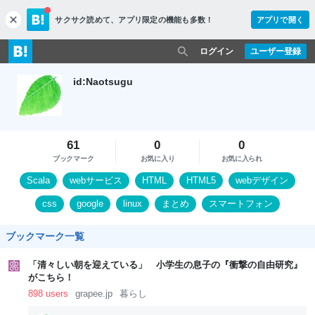
サクサク読めて、
アプリ限定の機能も多数！
アプリで開く
c
l
o
ログイン
ユーザー登録
s
e
id:Naotsugu
61
0
0
ブックマーク
お気に入り
お気に入られ
Scala
webサービス
HTML
HTML5
webデザイン
css
google
linux
まとめ
スマートフォン
ブックマーク一覧
「清々しい朝を迎えている」 小学生の息子の『衝撃の自由研究』
がこちら！
898 users
grapee.jp
暮らし