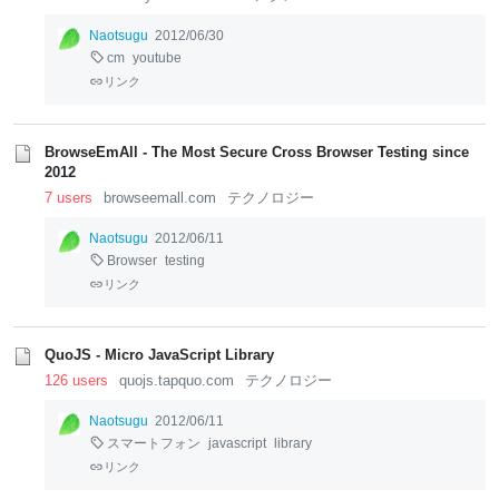
Naotsugu
2012/06/30
cm
youtube
リンク
BrowseEmAll - The Most Secure Cross Browser Testing since
2012
7 users
browseemall.com
テクノロジー
Naotsugu
2012/06/11
Browser
testing
リンク
QuoJS - Micro JavaScript Library
126 users
quojs.tapquo.com
テクノロジー
Naotsugu
2012/06/11
スマートフォン
javascript
library
リンク