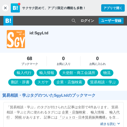
サクサク読めて、
アプリ限定の機能も多数！
アプリで開く
c
l
o
ログイン
ユーザー登録
s
e
id:SgyLtd
68
0
0
ブックマーク
お気に入り
お気に入られ
輸入代行
輸入情報
大使館・商工会議所
物流
翻訳・辞書
スガヤ
企業・店舗検索
貿易相談・学ぶ
パソコンサポート
関税
貿易相談・学ぶタグのついたSgyLtdのブックマーク
「貿易相談・学ぶ」のタグが付けられた記事は全部で4件あります。 貿易
相談・学ぶと共に使われるタグには
企業・店舗検索
、
輸入情報
、
輸入代
行
、
関税
があります。 記事には
『ジェトロ - 日本貿易振興機構』
を含み
ます。
続きを読む