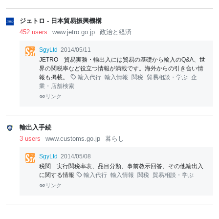
ジェトロ - 日本貿易振興機構
452 users
www.jetro.go.jp
政治と経済
SgyLtd
2014/05/11
JETRO 貿易実務・輸出入には貿易の基礎から輸入のQ&A、世
界の関税率など役立つ情報が満載です。海外からの引き合い情
報も掲載。
輸入代行
輸入情報
関税
貿易相談・学ぶ
企
業・店舗検索
リンク
輸出入手続
3 users
www.customs.go.jp
暮らし
SgyLtd
2014/05/08
税関 実行関税率表、品目分類、事前教示回答、その他輸出入
に関する情報
輸入代行
輸入情報
関税
貿易相談・学ぶ
リンク