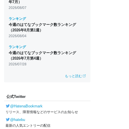
年7月）
2026/08/07
ランキング
今週のはてなブックマーク数ランキング
（2026年8月第1週）
2026/08/04
ランキング
今週のはてなブックマーク数ランキング
（2026年7月第4週）
2026/07/28
もっと読む
公式Twitter
@HatenaBookmark
リリース、障害情報などのサービスのお知らせ
@hatebu
最新の人気エントリーの配信