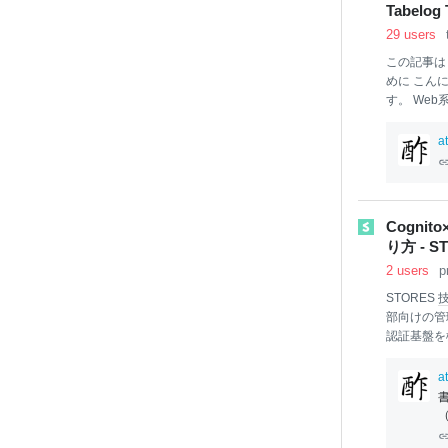
Tabelog 
ンに突きつ
29 users
この記事
めに こん
す。 We
ットフォー
食
べログに
a
で、
食
べロ
と思います
ただけたら
模サービス
Cogni
て理解があ
り方 - ST
署との協業
2 users
p
自分の取り
STORES
部向けの管
認証基盤を
連携から、
ドな認証シ
a
させました
統合画面を
複数のプロ