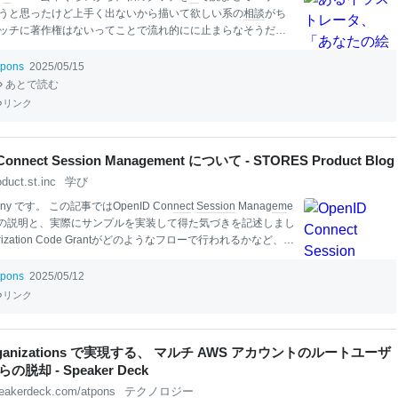
うと思ったけど上手く出ないから描いて欲しい系の
相談
がち
ッチに著作権はないってことで流れ的にに止まらなそうだけ
の先悩ましいなぁ‥。 2025-05-13 20:26:15
tpons
2025/05/15
あとで読む
リンク
Connect Session Management について - STORES Product Blog
oduct.st.inc
学び
any です。 この記事ではOpenID Con
nec
t
Session
Manag
em
e
ての説明と、実際にサンプルを実装して得た気づきを記述しまし
orization Code Grantがどのようなフローで行われるかなど、OI
となる説明は割愛しています。 OpenID Con
nec
t
Session
M
t とは？ OpenID Con
nec
t
Session
Manag
em
ent は OpenID Fo
tpons
2025/05/12
n が定めた仕様の1つです。 openid.
net
仕様書のうち、その内容
リンク
いる箇所が下記になります。 This specification compl
em
penID Con
nec
t Core 1.0 [OpenID.Core] specification by defini
rganizations で実現する、 マルチ AWS アカウントのルートユーザ
脱却 - Speaker Deck
eakerdeck.com/atpons
テクノロジー