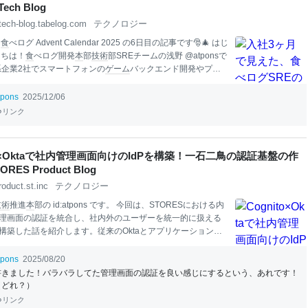
Tech Blog
けた午後8時の
tech-blog.tabelog.com
テクノロジー
は
食
べログ Advent Calendar 2025 の6日目の記事です🎅🎄 はじ
にちは！
食
べログ開発
本
部
技術
部SREチームの浅野 @atponsで
b系企業2社でスマートフォンの
ゲーム
バックエンド開発やプラ
ム
エンジニア
リングを経験しました。その後、2025年9月、
SREとして入社しました。 入社してから3ヶ月が経ったの
tpons
2025/12/06
グのSREとして実際に働いてみて感じたことを記事にしよう
リンク
。
食
べログのSREとしての関わり方について興味を持ってい
幸いです。 目次 はじめに
食
べログのSREを選んだ理由 大規
をさらに進化させていくチャレンジングな環境
AI
活用に関し
to×Oktaで社内管理画面向けのIdPを構築！一石二鳥の認証基盤の作
り積極的に取り組んでいること 入社してみて感じたこと 他部
ORES Product Blog
が多い環境 コミュニケーションの機会が多い 現時点における
roduct.st.inc
テクノロジー
組み 現
技術
推進
本
部の id:atpons です。 今回は、STORESにおける内
理画面の認証を統合し、社内外のユーザーを統一的に扱える
構築した話を紹介します。従来のOktaとアプリケーションの
Amazon
Cogn
it
o User PoolとOktaを組み合わせたハイブリッ
ステムへと移行し、開発者体験と
セキュリティ
の両方を向上
tpons
2025/08/20
。 これまでの課題 STORESでは、複数のプロダクトをつなぐ
書きました！バラバラしてた管理画面の認証を良い感じにするという、あれです！
開発しており、その中に管理画面が存在します。これまでも
（どれ？）
ダクトごとに管理画面を運用しており、それぞれでOktaアプ
リンク