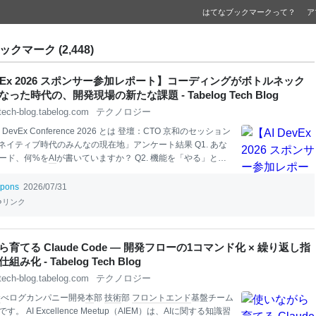
はてなブックマークって？
ア
ックマーク (2,448)
evEx 2026 スポンサー参加レポート】コーディングがボトルネック
った時代の、開発現場の新たな課題 - Tabelog Tech Blog
tech-blog.tabelog.com
テクノロジー
DevEx Conference 2026 とは 登壇：CTO 京和のセッション
ネイティブ時代のみんなの現在地」アンケート結果 Q1. あな
ード、何%を
AI
が書いていますか？ Q2. 機能を「やる」と決
リースされるまでの時間、
AI
導入でどれくらい速くなりまし
AI
が入っても、まだ一番時間がかかっている工程はどこです
tpons
2026/07/31
 その工程に
AI
をさらに使い込む上で、最大の壁は何ですか？ ア
リンク
体の考察 ブースで聞いた声 価格.comリプレイスへの関心
コ
ー
の次の一手
AI
活用の温度差 ボトルネックはさらに上流へ コ
しない時代の過ごし方 参加してみて はじめに こんにちは。カ
育てる Claude Code ― 開発フローの1コマンド化 × 繰り返し指
技術
広報の辻です。 2026年7月22日・23日に開催された
AI
De
み化 - Tabelog Tech Blog
erence 2026 に、カカ
tech-blog.tabelog.com
テクノロジー
食
べログカンパニー開発
本
部
技術
部
フロントエンド
基盤チーム
です。
AI
Excel
lence Meetup（
AI
EM
）は、
AI
に関する知識習