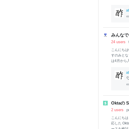
a
みんなでやる
24 users
こんにちは
すのみとな
は4月から
はないでし
を進めてい
a
受け入れに
他の企業で
す なぜ新
すが、その
占められて
Oktaの 
在、弊社は
2 users
p
ったのです
ト」です
こんにちは
応した O
ースを検討