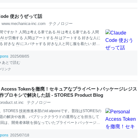
ンを作成して認証を行っていました。 しかし、運用していく
かの課題が浮き彫りになりました。 新しい管理画面を作るた
taアプリケーションの作成が必要だった 社外のユーザーが権限
e Code 使おうぜって話
時、ST
www.mechanica-inc.com
テクノロジー
間ですか？ 人間は考える葦である
AI
は考える葦である 人間
る
AI
が労働する 人間はアートする
AI
はアートする 好きな人に
る 好きな
AI
にスパチャする 好きな人と同じ服を着たい 好き
服を着たい 人間には 人間にしか感情移入できない 非合理な
 御社は時代を捉えている だから
技術
で 負けたらもったいな
tpons
2025/08/05
の主題
AI
を使って ソフトウェア
エンジニア
リング をしよう 平
あとで読む
aude Code (
ai
der/codex-cli など) をもっと使おうぜって話
リンク
ng 自分の例 (1日に書いたコード+文書の行数の目安) 2003年4
(手書き) 2024年11月: 500行 (手書き) 2025年2月: 1700行 (
ai
de
月: 5000行 (
ai
der 月20万円消
nal Access Tokenを撤廃！セキュアなプライベートパッケージレジス
プロキシで解決した話 - STORES Product Blog
product.st.inc
テクノロジー
STORES
技術
推進
本
部のid:atponsです。普段はSTORESの
題の解決や改善、パブリッククラウドの運用などを担当して
今回は、開発者体験を損なっていたプライベートパッケージレ
トークンの運用を見直し、セキュアで簡単な認証の仕組みを
ロキシの自作で実現した話を紹介します。 STORESの開発と
tpons
2025/07/18