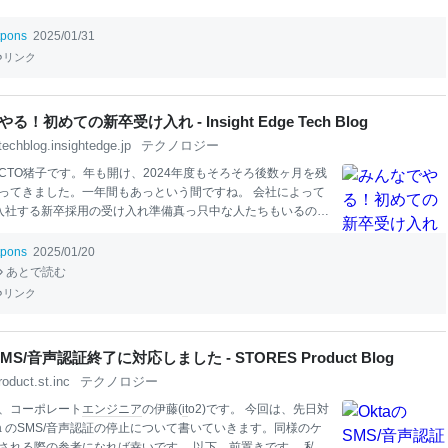
tpons
2025/01/31
リンク
！初めての新卒受け入れ - Insight Edge Tech Blog
techblog.insightedge.jp
テクノロジー
CTO猪子です。年も開け、2024年度もそろそろ後数ヶ月を残
ってきました。一年間もあっという間ですね。 会社によって
入社する新卒採用の受け入れ準備真っ只中な人たちもいるので
ょうか？弊社でも今年の4月から初めての新卒の受け入れ準備
ます。
本
記事ではなぜ新卒採用を始めたか？そして、新卒の
tpons
2025/01/20
向けてどの様な準備を進めているかの概要をご紹介します。
あとで読む
今後新卒採用を始めようとしている方の参考になれば幸いで
リンク
卒採用を始めるのか 現在弊社の
エンジニア
は大体40名ほどいま
全てが中途採用、若しくは住友商事関連会社からの出向者で
おり、新卒採用者は0です（一部業務委託の方もいます）。現
SMS/音声認証終了に対応しました - STORES Product Blog
設立から5年経過しており、過去新卒採用を検討した時期もあ
roduct.st.inc
テクノロジー
が、検討の結果取りやめています。理由は「採用、育成コス
、コーポレート
エンジニア
の伊藤(
it
o2)です。 今回は、先日対
kta のSMS/音声認証の停止について書いていきます。同様のケ
される際の参考になれば幸いです。 以下、前置きです。 私