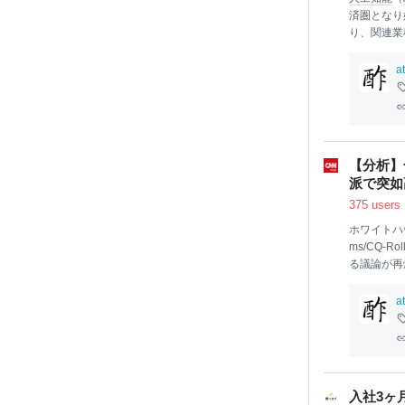
済圏となり
り、関連業
の常識が塗
た。7月上
a
レージでハ
【分析】
派で突如
375 users
ホワイトハ
ms/CQ-Roll 
る議論が再
ための手法
撃
事件
が起
a
いたよりも
に解任する
が、現時点
が賛成する
が合意しな
入社3ヶ
な顔ぶれか