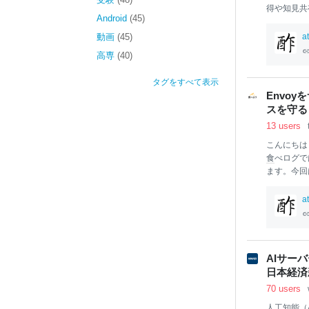
得や知見共
Android
(45)
として開催
された
AI
E
動画
(45)
a
日のスライ
高専
(40)
ude Co
プロジェク
タグをすべて表示
たものの、
Envoy
ーと修正に
スを守る - 
独自のSk
13 users
こんにちは
食
べログで
ます。今回は
た話をし
定性を高め
a
いくつかの
イドカーの
の上で、サ
入しまし
AIサー
るオープン
日本経済
的に導入さ
70 users
られていますが
人工知能
（