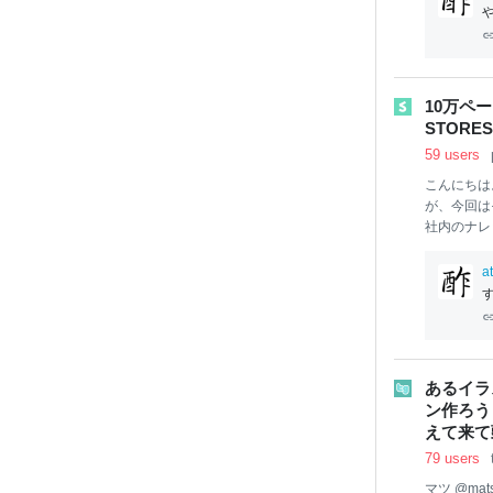
パッケージ
ています。
能なコンポ
ことで開発
は、「パッ
10万ペー
り、STOR
STORES 
のトークン
59 users
こんにちは。
が、今回は
社内のナレ
TORES
がたくさん
a
必要があり
す
レッジデー
のドキュメ
つ、 全 
られます。 
あるイラ
フル活用す
ン作ろう
えて来て
79 users
マツ @mat