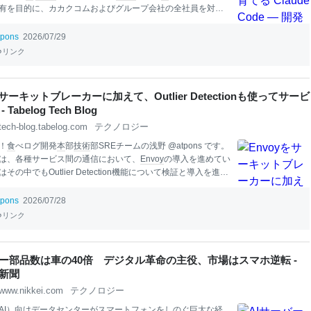
有を目的に、カカクコムおよびグループ会社の全社員を対象
している社内勉強会です。
本
記事は、2026年6月19日に開催
M
で発表した「使いながら育てる Claude Code」の内容を、当
tpons
2026/07/29
ドに沿ってご紹介するものです。 カカクコムでは全社的にCla
リンク
deを導入しています。私たちのjQueryから
React
へのリプレース
ト
でもClaude Codeを活用しました。実装スピードは上がっ
Claudeが生成するコードは品質にばらつきがあり、PRレビュ
をサーキットブレーカーに加えて、Outlier Detectionも使ってサービ
かなり時間がかかっていました。 この課題を解決するため、
Tabelog Tech Blog
illを設計することにしました。具体的には、2つ
tech-blog.tabelog.com
テクノロジー
！
食
べログ開発
本
部
技術
部SREチームの浅野 @atpons です。
は、各種サービス間の通信において、
Envoy
の導入を進めてい
その中でもOutlier Detection機能について検証と導入を進め
ます。
Envoy
を導入した経緯
食
べログにおいて、システムの安
るためにサービス間のトラフィックの制御を行おうと考え、
tpons
2026/07/28
手法・プロダクトから選定しました。選定の結果、
Envoy
をサ
リンク
ように導入しサービス間にプロキシとして導入しました。そ
ーキットブレーカーの機能を利用して障害を防ぐ仕組みを導
た。
Envoy
は、クラウドネイティブな環境で広く利用されてい
バー部品数は車の40倍 デジタル革命の主役、市場はスマホ逆転 -
ソースのプロキシサーバーです。サービス間通信の制御を目
新聞
れることも多く、その中でもサーキットブレーカーがよく知
www.nikkei.com
テクノロジー
、Outlier Det
AI
）向けデータセンターがスマートフォンをしのぐ巨大な経