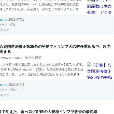
始めた。最先端の
AI
サーバーは部品数が車の40倍超にのぼ
種は多岐にわたる。産業史上、類のない巨額
投資
でビジネス
り替わる「データセンターエコノミー」の新時代が到来し
旬、川崎市にあるオフィスビルの会議室。東芝デバイス&スト
tpons
2026/07/21
ードディスクドライブ（HDD）事業を担当する山
本
聖マネ
あとで読む
リンク
合衆国憲法修正第25条の発動でトランプ氏の解任求める声、超党
高まる
www.cnn.co.jp
政治と経済
ウス南庭で記者団に応じる
トランプ
米大統領＝6日/Tom Willia
Call, Inc./Getty Images （
CNN
） 合衆国憲法修正第25条を巡
燃している。 近年、議員らは憲法に定められた大統領解任の
を何度も取り上げてきた。2021年1月6日に連邦議会議事堂襲
きた後、
トランプ
大統領の閣僚らは、当初多くの人が考えて
tpons
2026/04/08
真剣にこの選択肢を検討していたようだ。
トランプ
氏を実際
あとで読む
には、各省長官の過半数と副大統領の支持が必要になる。だ
リンク
で閣僚の誰かがそれを検討している様子や、バンス副大統領
兆候はみられない。それでも
トランプ
氏が7日午前に「イラン
ければ今夜、文明全体が滅ぶ」と発言したことで、やや意外
月で見えた、食べログSREの大規模インフラ改善の最前線 -
ら、同条項の発動を求める声が高まった。
トランプ
氏はイラ