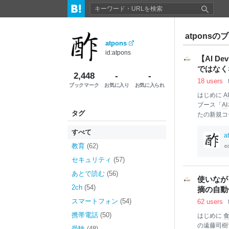
atponsのブ
atpons
id:atpons
【AI D
ではなくな
2,448
-
-
18 users
ブックマーク
お気に入り
お気に入られ
はじめに
AI
ブース「
AI
タグ
たの新規コ
めてからリ
すべて
たか？ Q3.
a
か？ Q4.
教育
(62)
ンケート全
セキュリティ
(57)
ードレビュ
ーディング
あとで読む
(56)
使いながら
カクコム
2ch
(54)
摘の自動仕組
vEx Conf
スマートフォン
(54)
62 users
携帯電話
(50)
はじめに
の遠藤司樹
受験
(48)