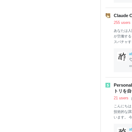
リケーショ
中でいくつ
びに、Ok
Claud
を持ちたい
255 users
あなたは人
が労働す
スパチャす
な
AI
と同じ
バグがある
a
い！ 今日
たく言うと Cl
@a
mac
ha
月: 300行 
r) 2025年5
Perso
トリを自作
21 users
こんにちは、
技術
的な課
います。 
ジストリの
リバースプ
a