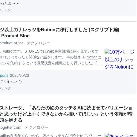
管理の背景 STORESでは、複数のプロダクトを開発・提供し
やったよ〜〜
多くのプロダクトで共通して利用したいコードは、再利用可
リンク
ーネントとしてG
em
やn
pm
パッケージにし、社内で共有する
効率を高めています。 これらのプライベートなパッケージ
ケージレジストリ」と呼ばれるサーバーで管理する必要があ
ジ以上のナレッジをNotionに移行しました (スクリプト編) -
ESでは当初
GitHub
Packagesを利用していました。 これまで
Product Blog
の取扱いの課題
GitHub
product.st.inc
テクノロジー
yubrotです。STORESではWebを主戦場に色々見ています
それとはまったく関係ない話をします。 事の始まり:
Notion
に
ッジを集約する という意思決定を組織として行いました。1 S
には、既に別のナレッジデータベースにこれまでのドキュメント
蓄積されていましたので、それを
Notion
にまるっと移行する
tpons
2025/05/20
ます。また、ナレッジの集約を目的としているため、元のナ
ごい( >﹏< *)
タベースは移行後に閉じる想定をします。そのため、 すべて
リンク
ントを、 できるだけ情報の損失や読みやすさの低下を避けつ
STORES 社員が利用者が混乱しない形で 移行しきることが求め
やり方: 移行に
Notion
API
をフル活用する 移行に
Notion
API
を
ストレータ、「あなたの絵のタッチをAIに読ませてバリエーショ
ることにしました。
Notion
の Web
UI
ではドキュメントのイ
と思ったけど上手くできないから描いてほしい」という依頼が増
頭を抱える
togetter.com
テクノロジー
s
ui
llust5 去年くらいから、私のタッチを
AI
で読ませてバリエー