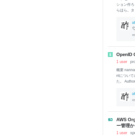
ション作ろ
らほら。タ
ど、ちょっとこ
a
OpenID 
1 user
pr
概要 nann
ntについ
た。 Auth
DCのベース
anag
em
en
a
undatio
を端的に表して
ents the O
ng
AWS O
ー管理からの
1 user
sp