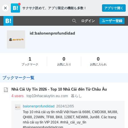
サクサク読めて、
アプリ限定の機能も多数！
アプリで開く
c
l
o
ログイン
ユーザー登録
s
e
id:balonenprofundidad
1
0
0
ブックマーク
お気に入り
お気に入られ
ブックマーク一覧
Nhà Cái Uy Tín 2026 - Top 10 Nhà Cái đến Từ Châu Âu
4 users
top10nhacaiuytin.eu.com
暮らし
balonenprofundidad
2024/12/05
Top 10 nhà cái uy tín nhất Việt Nam là 6686, CMD368, MU88,
QH88, 23WIN, TF88, BK8, 12BET, NEW88, Jun88. Các trang
nhà cái uy tín VIP 2024. #nhà_cái_uy_tín
#balonenprofundidadcom