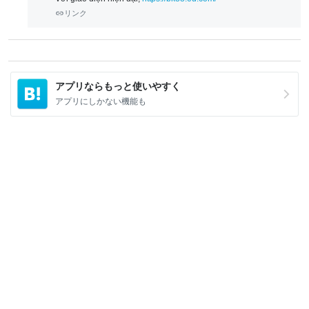
リンク
アプリならもっと使いやすく
アプリにしかない機能も