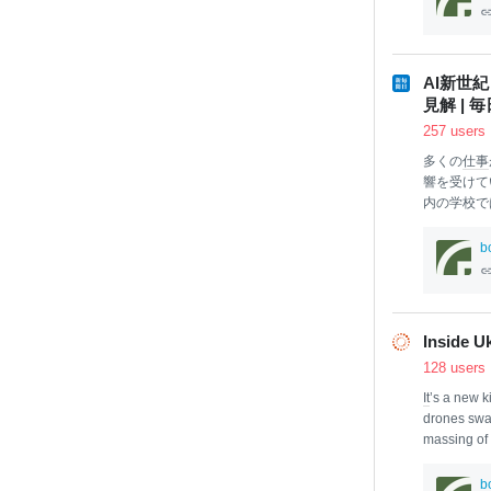
AI新世
見解 | 
257 users
多くの
仕事
響を受けて
内の学校で
コードを書
グラミング
b
まつもとゆ
い役割 ・
引き続き必
た。まつも
Inside Uk
らプログラ
128 users
し、現在も
と
仕事
が成
It
’s a new ki
drones swar
massing of 
onths at a t
l groups to
b