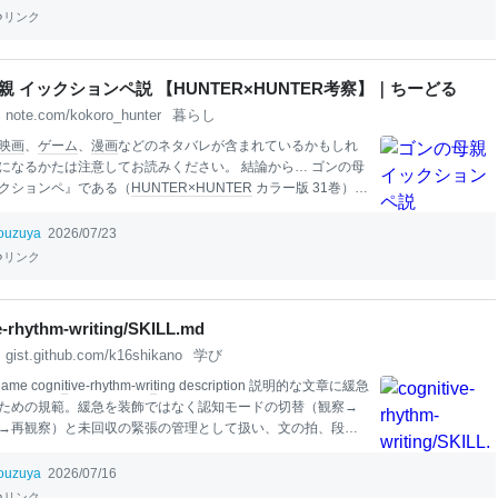
h
em
mercilessly.
リンク
親 イックションペ説 【HUNTER×HUNTER考察】｜ちーどる
note.com/kokoro_hunter
暮らし
映画
、
ゲーム
、
漫画
などのネタバレが含まれているかもしれ
になるかたは注意してお読みください。 結論から… ゴンの母
クションペ』である（
HUNTER×HUNTER
カラー版 31巻）彼
結婚
し、ゴンを産んだあと グリードアイランドを完成させる
として 『肉体』も『
本
名』も『女らしさ』もすべて捨てたで
ouzuya
2026/07/23
んな
ゲーム
創れるわけがない「母親はどうしたんだい？」 「
リンク
神に） 別れた」 という意味だった肉体が無いとハンター試
きない
ゲーム
を完成させるまでは“生身の女”だったというこ
言すら残さなかったのは 彼女にとって息子は現実（リアル）
e-rhythm-writing/SKILL.md
たから母親のほうがイカれていたたとえ遊びでもジンが普通
gist.github.com/k16shikano
学び
するわけがない そもそも無人島で
ゲーム
制作中に出会いなど
ずつまり 制作メンバーの誰か であるそんな時、自分
name cogn
it
ive-rhythm-wr
it
ing description 説明的な文章に緩急
ための規範。緩急を装飾ではなく認知モードの切替（観察→
→再観察）と未回収の緊張の管理として扱い、文の拍、段落
、節の入り方、緩みと駄文の判別、執筆後の機械的な点検手
。読み物として読ませたい章・記事・解説文を生成すると
ouzuya
2026/07/16
「密度はあるが平坦で
おもしろ
くない」文章を診断・修正す
リンク