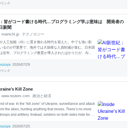
リンク
紀：皆がコード書ける時代…プログラミング学ぶ意味は 開発者の
毎日新聞
mainichi.jp
テクノロジー
が
人工知能
（
AI
）に置き換わる時代を迎えた。中でも強い影
いるのが
IT業界
で、
海外
では大規模な人員削減が進む。日
本
国
は近年、プログラミング
教育
が導入されたばかりだが、
AI
が
いてくれる時代に、細かな
技術
を学ぶ必要はあるのか。プロ
言語「
Ruby
」（ルビー）の開発者として世界的に知られる、
ouzuya
2026/07/29
きひろさん（61）に尋ねた。 ＜主な内容＞ ・まだ
AI
が担えな
リンク
「バイブコーディング」の限界 ・逆に求められる文系の専門性
要な人間の力 ――生成
AI
が普及し、
仕事
で使う人も増えまし
とさんの
仕事
はどのように変わりましたか。 ◆「楽しみなが
raine’s Kill Zone
ミングができる」ことが特徴の「ルビー」を1995年に公開
www.reuters.com
政治と経済
ソフトウエア開発を続けています。しかし最近では
AI
なしだ
り立たないと言ってもいい状況です。 特に大きな転機
nd of war. In the “kill zone” of Ukr
ai
ne, surveillance and attack
m the skies, hunting anything that moves. There’s no more
troops and artillery. Instead, soldiers on both sides hide for m
ime in tiny, isolated foxholes to survive. Soldiers move in smal
 dodge detection, often on foot or motorbike. Even then, the dr
ouzuya
2026/07/25