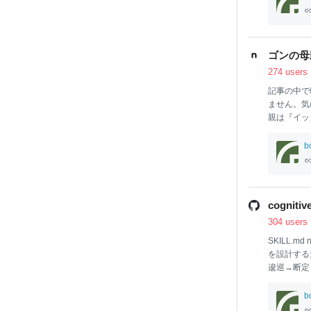
ones hunt t
ゴンの母
274 users
記事の中で
ません。気
親は『イッ
女はジンと
ための誓約
b
なければあ
（肉体と精
験を突破で
とゴンに伝
cognitiv
じゃなかっ
304 users
の女と
結婚
無かったは
SKILL.md 
を設計する
逡巡→断定
の密度波形
順を定める
b
き、または