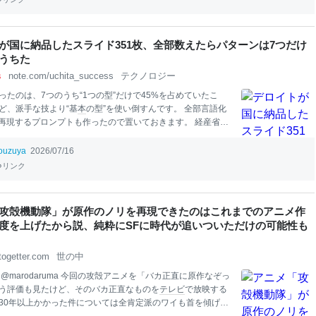
用する。 認知リズムを生むための日
本
語ライティング規範 密
章が退屈になるのは、情報が多いからではなく、全文が同じ
で書かれているからである。 この規範は、読者の認知モード
が国に納品したスライド351枚、全部数えたらパターンは7つだけ
、迷う、確信する、確かめ直す）を意図的に切り替え、常に
うちた
む理由」を維持することで、読み進める推進力を作る。 併用
s
note.com/uchita_success
テクノロジー
前に ../japa
ったのは、7つのうち“1つの型”だけで45%を占めていたこ
ど、派手な技より“基
本
の型”を使い倒すんです。 全部言語化
再現するプロンプトも作ったので置いておきます。 経産省の
コンサル
資料の"宝の山"
コンサル
の実物資料は、守秘義務のか
通は世に出ません。 ただ、例外が1つだけあります。国の委託
ouzuya
2026/07/16
 経産省は毎年、大量の調査事業をデロイトなど大手ファーム
リンク
いて（1件数千万円規模もざら）、報告書は「公開資料」とし
上がります。つまり、税金で作られた
コンサル
の"ガチの納品
料で読み放題なんです。 で、昔から「
コンサル
のスライドには
攻殻機動隊」が原作のノリを再現できたのはこれまでのアニメ作
と言われるじゃないですか。
本
当なのか、何種類なのか。こ
度を上げたから説、純粋にSFに時代が追いついただけの可能性も
ら1
本
選んで、確かめることにしました。 選んだのはこれ。
産業省「令和6年度燃料安定供給対策調査等事業 最終報
togetter.com
世の中
@marodaruma 今回の攻殻アニメを「バカ正直に原作なぞっ
う評価も見たけど、そのバカ正直なものを
テレビ
で放映する
30年以上かかった件については全肯定派のワイも首を傾げる