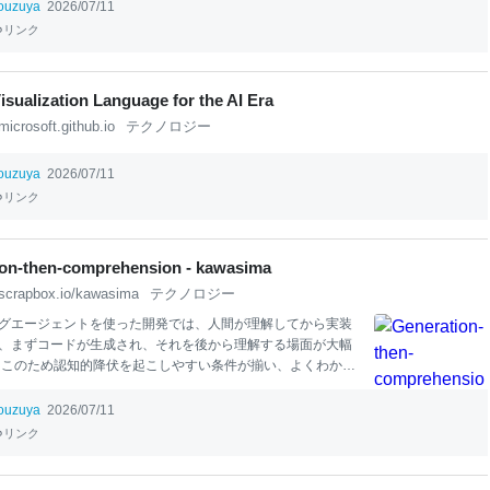
e vision for what should happen instead. In this scenario, hum
ouzuya
2026/07/11
s the develo
pm
ent of sup
リンク
Visualization Language for the AI Era
microsoft.github.io
テクノロジー
ouzuya
2026/07/11
リンク
on-then-comprehension - kawasima
scrapbox.io/kawasima
テクノロジー
グエージェントを使った開発では、人間が理解してから実装
、まずコードが生成され、それを後から理解する場面が大幅
 このため認知的降伏を起こしやすい条件が揃い、よくわから
ているからヨシ！でApproveしてしまうことになる。 これを
に、動くテストをパスするコードを生成して終わりではな
ouzuya
2026/07/11
れたコードについてコーディングエージェントに説明を求め
リンク
ろう。これは人間の理解促進にもなるし、コーディングエー
自分の理解の浅さを気づくキッカケを与えることにもなる。