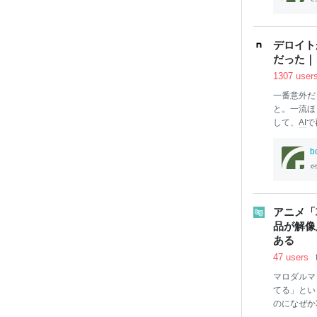
るときに使
度の高い文
認知モード
デロイト
（観察する
だった｜
「続きを読
1307 user
する規範 作業
一番意外だ
と。一流ほ
して、
AI
で
サイトは、
たまりで普
b
調査です。
に委託して
てサイトに
物"が、無
アニメ「
型がある」
品が解像
の宝の山か
ある
出典：経済
47 users
マロダルマ 
てる」とい
のになぜか