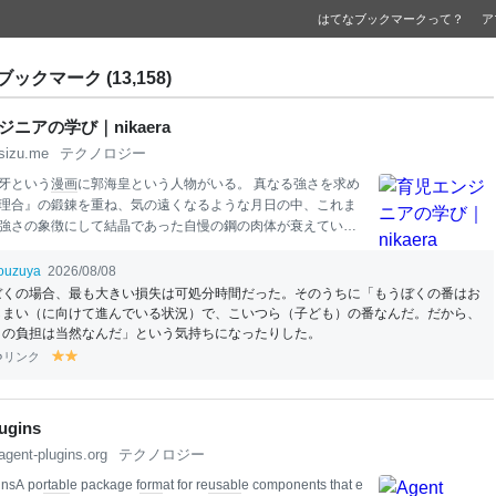
はてなブックマークって？
ア
ブックマーク (13,158)
ニアの学び｜nikaera
sizu.me
テクノロジー
牙という
漫画
に郭海皇という人物がいる。 真なる強さを求め
理合』の鍛錬を重ね、気の遠くなるような月日の中、これま
強さの象徴にして結晶であった自慢の鋼の肉体が衰えていく
ながら、ひたすら研鑽を積み重ねるという
人生
を歩み、現在
上記は
仕事
に言い換えると、
仕事
にアイデンティティや楽しさ
ouzuya
2026/08/08
ど積極的に取り組んでいた人が、強い制約の中持続可能な
仕
ぼくの場合、最も大きい損失は可処分時間だった。そのうちに「もうぼくの番はお
組み方にシフトするようなものだと感じている。 自分はまさ
しまい（に向けて進んでいる状況）で、こいつら（子ども）の番なんだ。だから、
況に当てはまる
エンジニア
なのだが、どのように足掻きなが
この負担は当然なんだ」という気持ちになったりした。
ていったのかを、自らの記憶ために書き記していく。 前提家
リンク
y
y
家庭によって千差万別なため僕の環境を前提として記してみ
el
el
リモートの環境で働いている
育児
家事の分担は、大体
育児
を僕
lo
lo
事は奥さんがやっている 平日は朝と夕方までの家事を行なっ
w
w
ugins
仕事
agent-plugins.org
テクノロジー
insA po
rta
bl
e package f
orm
at for re
usa
bl
e components that e