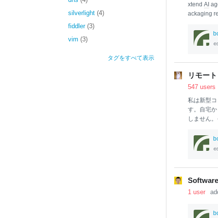
xtend
AI
age
silverlight
(4)
ackaging r
ecification 
fiddler
(3)
compati
bl
e
b
vim
(3)
s?
AI
agent 
タグをすべて表示
リモート
547 users
私は新型コ
す。自宅か
しません。
ように振る
「企業は
リ
b
は言及しま
として、自
りやすくな
ついて。と
Software
人」になら
1 user
ad
「そうでな
人」になる
よいやり方
b