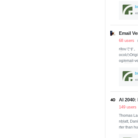
ばかりである 
ションで呟
b
え やっぱ
いう作品が
解だからい
多いですね 20
Email Ve
68 users
r
it
ouです
ocolのOrig
og/
em
ai
l-
な〜」との
げていきま
b
などに行わ
行く必要が
書かれてい
hat allows 
AI 2040:
149 users
Thomas Lar
n
bl
att, Dan
rter than h
sult in e
it
he