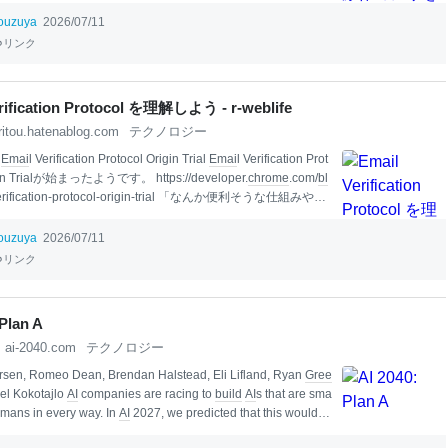
2026-07-08 01:16:14 マロダルマ @marodaruma 深夜テン
いてしまったたわごとにみんな色んな意見をくれてありがて
ouzuya
2026/07/11
り ・押井版、神山版をはじめとしたメディア展開により攻殻と
リンク
広く浸透したおかげで原典も映像化できたんだよ ・原典は難
きなり映像化してたらここまで流行んなかったよ って意見が
26-07-08 18:07:04
rification Protocol を理解しよう - r-weblife
ritou.hatenablog.com
テクノロジー
。
Em
ai
l Verification Protocol Origin Trial
Em
ai
l Verification Prot
in Trialが始まったようです。 https://developer.
chrome
.com/
bl
verification-protocol-origin-trial 「なんか便利そうな仕組みや
んびり眺めるのではなく、ID管理の基
本
を用いて解像度を上
しょう。 まずは説明を読んでみます。サービスの新規登録時
ouzuya
2026/07/11
れるメールアドレス確認は、一度受信したメールを確認しに
リンク
あるため、離脱などの課題がありました。そして、その後に
るのがこちらです。 The
Em
ai
l Verification
API
is a proposal t
the browser t
 Plan A
ai-2040.com
テクノロジー
sen, Romeo Dean, Brendan Halstead, Eli Lifland, Ryan
Gree
iel Kokotajlo
AI
companies are racing to
build
AI
s that are sma
umans in every way. In
AI
2027, we predicted that this would re
r extinction or irreversi
bl
e concentration of power.1 Plan A is