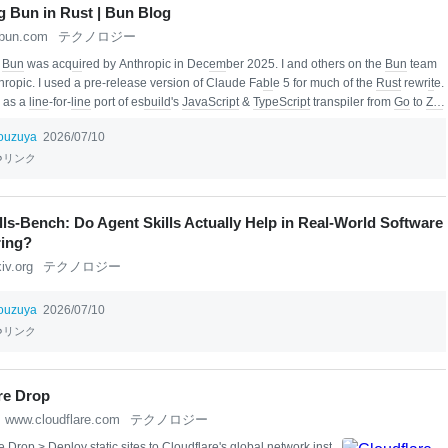
解のため コーディングエージェントは新しいプログラミング
g Bun in Rust | Bun Blog
速度を向上させるのか、コードの理解を妨げるのかについて
bun.com
テクノロジー
ropicの研究によれば、使い方によって学習効果に有意な差がみら
習効果の比較的低かった行動 1.
AI
Delegation 全
:
Bun
was acq
ui
red by Anthropic in Dec
em
ber 2025. I and others on the
Bun
team
hropic. I used a pre-release version of Claude Fa
bl
e 5 for much of the
Rust
rewr
it
e.
d as a
line
-for-
line
port of es
build
's
JavaScript
&
TypeScript
transpiler from
Go
to
Zig
.
irst
line
of
Zig
on April 16, 2021. I bet on
Zig
after seeing the single-page
Zig
Langu
ouzuya
2026/07/10
nce on
リンク
ls-Bench: Do Agent Skills Actually Help in Real-World Software
ring?
xiv.org
テクノロジー
ouzuya
2026/07/10
リンク
re Drop
www.cloudflare.com
テクノロジー
e
Drop > Deploy static s
it
es to
Cloudflare
's global
net
work inst