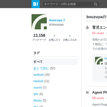
bouzuyaの
bouzuya
id:bouzuya
育児エンジ
60 users
13,158
-
-
突然だが刃
ブックマーク
お気に入り
お気に入られ
て独自に『
での自身の
タグ
絶望に耐え
に至る。 
b
すべて
を感じるほ
事
への取り
あとで読む
(82)
に上記の状
android
(16)
らシフトし
庭環境はご
haskell
(11)
る。 フル
ooxml
(7)
がやって家
Agent Pl
ipfs
(6)
ている ↑ は
68 users
library
(5)
Agent Plug
dns
(4)