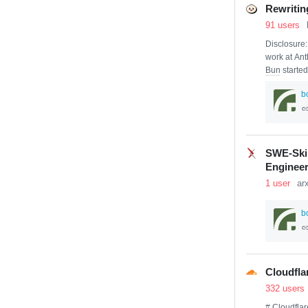
人間側の理
Rewritin
技術
の習得
91 users
のAnth
れる。 学
Disclosure
work at Ant
Bun
starte
I wrote my f
b
age Refere
SWE-Skil
Enginee
1 user
ar
b
Cloudfla
332 users
#
Cloudflar