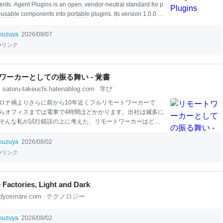
nts. Agent Plugins is an open, vendor-neutral standard for p
e
usa
bl
e components into po
rta
bl
e plugins.
It
s version 1.0.0 sp
defines a shared f
orm
at for Agent Skills and MCP servers that
 clients can discover and load consistently. Why Agent Plugin
ouzuya
2026/08/07
clients have developed their o
リンク
ワーカーとしての振る舞い - 覚書
satoru-takeuchi.hatenablog.com
学び
ロナ禍よりさらに前から10年近くフルリモートワーカーで
らオフィスまでは電車で4時間ほどかかります。出社は滅多に
そんな私が試行錯誤の上に考えた、リモートワーカーはどの
舞うとよさそうなのかという知見を共有します。
本
記事は
モートワーク
を推進すべきか否か」というホットトピックに
ouzuya
2026/08/02
せん。あくまで自分自身リモートワーカーであることを前提
リンク
分がチームの一員として
仕事
するにあたって、どうすればや
ったかについて書きます。 まずは共有が必要な情報の把握に
にかく「何やってるかわからないブラックホールみたいな
 Factories, Light and Dark
ず、「やるべきことをやっているかどうか確認できる人」
dyosmani.com
テクノロジー
いときは回りが指摘できる人」「困っていたら助言ができる
ことが大事です。それを心にとどめていると、なんとなく程
が分かってきます。定期的
ouzuya
2026/08/02