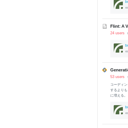
our pos
it
iv
b
an
it
y delay
Flint: A 
24 users
b
Generati
53 users
コーディン
するよりも
に増える。
ないが動い
避けるため
b
く、生成さ
ることをや
ジェントが