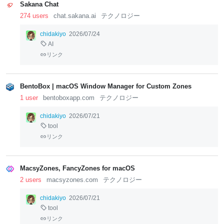
Sakana Chat
274 users
chat.sakana.ai
テクノロジー
chidakiyo
2026/07/24
AI
リンク
BentoBox | macOS Window Manager for Custom Zones
1 user
bentoboxapp.com
テクノロジー
chidakiyo
2026/07/21
tool
リンク
MacsyZones, FancyZones for macOS
2 users
macsyzones.com
テクノロジー
chidakiyo
2026/07/21
tool
リンク