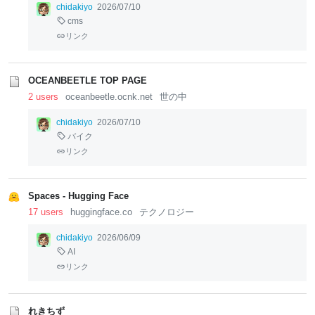
chidakiyo
2026/07/10
cms
リンク
OCEANBEETLE TOP PAGE
2 users
oceanbeetle.ocnk.net
世の中
chidakiyo
2026/07/10
バイク
リンク
Spaces - Hugging Face
17 users
huggingface.co
テクノロジー
chidakiyo
2026/06/09
AI
リンク
れきちず