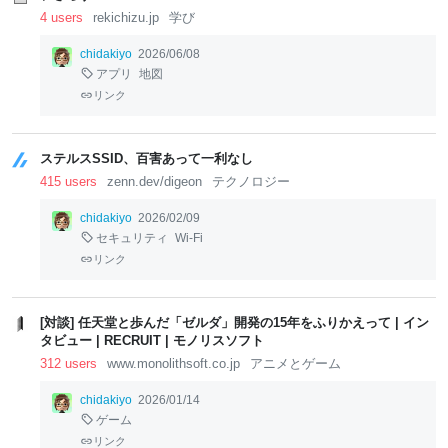
4 users
rekichizu.jp
学び
chidakiyo
2026/06/08
アプリ
地図
リンク
ステルスSSID、百害あって一利なし
415 users
zenn.dev/digeon
テクノロジー
chidakiyo
2026/02/09
セキュリティ
Wi-Fi
リンク
[対談] 任天堂と歩んだ「ゼルダ」開発の15年をふりかえって | イン
タビュー | RECRUIT | モノリスソフト
312 users
www.monolithsoft.co.jp
アニメとゲーム
chidakiyo
2026/01/14
ゲーム
リンク