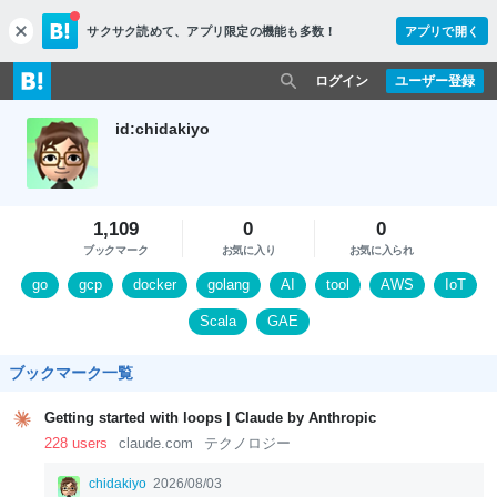
サクサク読めて、
アプリ限定の機能も多数！
アプリで開く
c
l
o
ログイン
ユーザー登録
s
e
id:chidakiyo
1,109
0
0
ブックマーク
お気に入り
お気に入られ
go
gcp
docker
golang
AI
tool
AWS
IoT
Scala
GAE
ブックマーク一覧
Getting started with loops | Claude by Anthropic
228 users
claude.com
テクノロジー
chidakiyo
2026/08/03