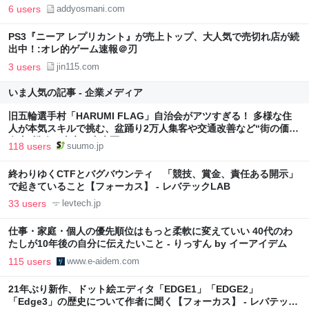
6 users
addyosmani.com
PS3『ニーア レプリカント』が売上トップ、大人気で売切れ店が続
出中！:オレ的ゲーム速報＠刃
3 users
jin115.com
いま人気の記事 - 企業メディア
旧五輪選手村「HARUMI FLAG」自治会がアツすぎる！ 多様な住
人が本気スキルで挑む、盆踊り2万人集客や交通改善など“街の価値
向上”戦略 東京・中央区
118 users
suumo.jp
終わりゆくCTFとバグバウンティ 「競技、賞金、責任ある開示」
で起きていること【フォーカス】 - レバテックLAB
33 users
levtech.jp
仕事・家庭・個人の優先順位はもっと柔軟に変えていい 40代のわ
たしが10年後の自分に伝えたいこと - りっすん by イーアイデム
115 users
www.e-aidem.com
21年ぶり新作、ドット絵エディタ「EDGE1」「EDGE2」
「Edge3」の歴史について作者に聞く【フォーカス】 - レバテック