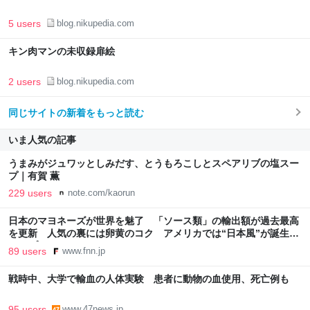
5 users
blog.nikupedia.com
キン肉マンの未収録扉絵
2 users
blog.nikupedia.com
同じサイトの新着をもっと読む
いま人気の記事
うまみがジュワッとしみだす、とうもろこしとスペアリブの塩スー
プ｜有賀 薫
229 users
note.com/kaorun
日本のマヨネーズが世界を魅了 「ソース類」の輸出額が過去最高
を更新 人気の裏には卵黄のコク アメリカでは“日本風”が誕生｜
FNNプライムオンライン
89 users
www.fnn.jp
戦時中、大学で輸血の人体実験 患者に動物の血使用、死亡例も
95 users
www.47news.jp