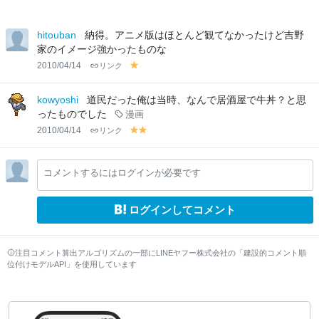
hitouban
納得。アニメ版はほとんど観てなかったけど吉野
家のイメージ強かったものな
2010/04/14
リンク
y
el
lo
kowyoshi
道民だった俺は当時、なんで居酒屋で牛丼？と思
w
ったものでした
漫画
2010/04/14
リンク
y
y
el
el
lo
lo
コメントするにはログインが必要です
w
w
ログインしてコメント
注目コメント算出アルゴリズムの一部にLINEヤフー株式会社の「建設的コメント順
位付けモデルAPI」を使用しています