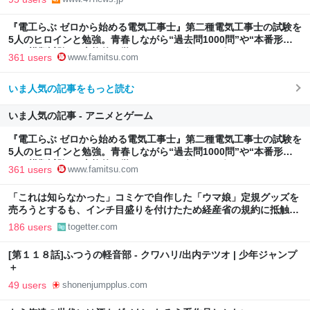
『電工らぶ ゼロから始める電気工事士』第二種電気工事士の試験を
5人のヒロインと勉強。青春しながら“過去問1000問”や“本番形式
CBT模擬試験”で本格的に学べるノベルゲーム | ゲーム・エンタメ
361 users
www.famitsu.com
最新情報のファミ通.com
いま人気の記事をもっと読む
いま人気の記事 - アニメとゲーム
『電工らぶ ゼロから始める電気工事士』第二種電気工事士の試験を
5人のヒロインと勉強。青春しながら“過去問1000問”や“本番形式
CBT模擬試験”で本格的に学べるノベルゲーム | ゲーム・エンタメ
361 users
www.famitsu.com
最新情報のファミ通.com
「これは知らなかった」コミケで自作した「ウマ娘」定規グッズを
売ろうとするも、インチ目盛りを付けたため経産省の規約に抵触、
販売見送りに
186 users
togetter.com
[第１１８話]ふつうの軽音部 - クワハリ/出内テツオ | 少年ジャンプ
＋
49 users
shonenjumpplus.com