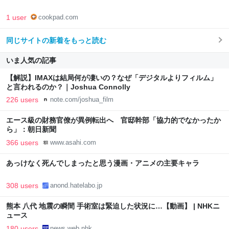
1 user
cookpad.com
同じサイトの新着をもっと読む
いま人気の記事
【解説】IMAXは結局何が凄いの？なぜ「デジタルよりフィルム」
と言われるのか？｜Joshua Connolly
226 users
note.com/joshua_film
エース級の財務官僚が異例転出へ 官邸幹部「協力的でなかったか
ら」：朝日新聞
366 users
www.asahi.com
あっけなく死んでしまったと思う漫画・アニメの主要キャラ
308 users
anond.hatelabo.jp
熊本 八代 地震の瞬間 手術室は緊迫した状況に…【動画】 | NHKニ
ュース
180 users
news.web.nhk