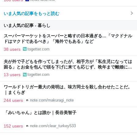
いま人気の記事をもっと読む
いま人気の記事 - 暮らし
スーパーマーケットをスーパーと略すの日本過ぎる…「マクドナル
ドはマクドであるべき」「海外でもある」など
38 users
togetter.com
夫が外で子どもを作ってしまったが、相手方が「私生児になっては
困る」とお金を包んで頭を下げに来ても応じず、晩年まで離婚に応
じなかった親戚の話→「一生復讐になる」「これ本人幸せなの？」
13 users
togetter.com
ワールドトリガー最大の発明は、味方同士を殺し合わせたことだ。
｜まくらぎ
244 users
note.com/makuragi_note
「みいちゃん」とは誰か｜長谷美智子
152 users
note.com/clear_turkey533