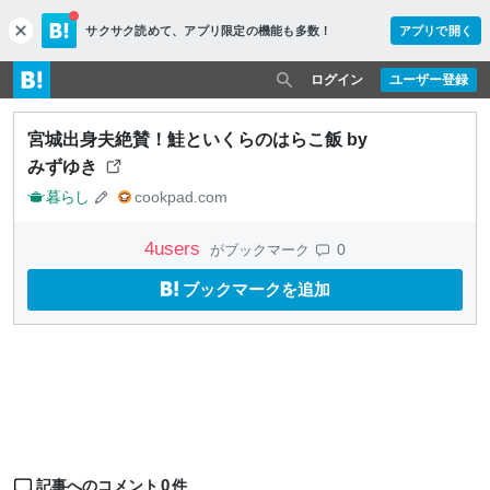
サクサク読めて、
アプリ限定の機能も多数！
アプリで開く
c
l
o
ログイン
ユーザー登録
s
e
宮城出身夫絶賛！鮭といくらのはらこ飯 by
みずゆき
暮らし
cookpad.com
4
users
0
がブックマーク
ブックマークを追加
0
記事へのコメント
件