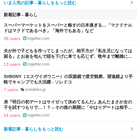
いま人気の記事 - 暮らしをもっと読む
新着記事 - 暮らし
スーパーマーケットをスーパーと略すの日本過ぎる…「マクドナル
ドはマクドであるべき」「海外でもある」など
38 users
togetter.com
夫が外で子どもを作ってしまったが、相手方が「私生児になっては
困る」とお金を包んで頭を下げに来ても応じず、晩年まで離婚に応
じなかった親戚の話→「一生復讐になる」「これ本人幸せなの？」
13 users
togetter.com
SVBONY（エスヴイボウニー）の双眼鏡で星空観察。望遠鏡より手
軽でキャンプでも大活躍 - ソレドコ
7 users
soredoko.jp
弟『明日の初デートはサイゼって決めてるんだ』あんたまさか女の
子を試すつもりで…！？→その後の展開に「やはりデートは相手へ
の思いやりの気持ち」
14 users
togetter.com
新着記事 - 暮らしをもっと読む