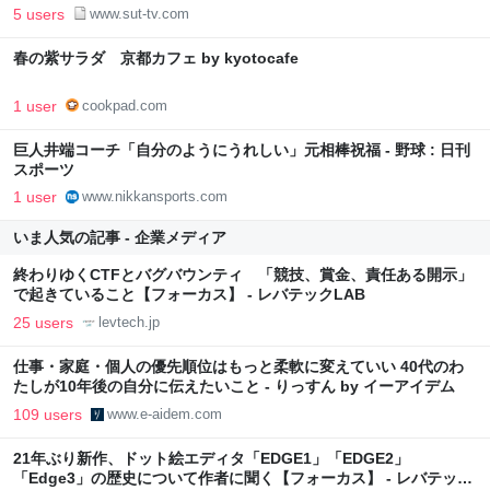
5 users
www.sut-tv.com
春の紫サラダ 京都カフェ by kyotocafe
1 user
cookpad.com
巨人井端コーチ「自分のようにうれしい」元相棒祝福 - 野球 : 日刊
スポーツ
1 user
www.nikkansports.com
いま人気の記事 - 企業メディア
終わりゆくCTFとバグバウンティ 「競技、賞金、責任ある開示」
で起きていること【フォーカス】 - レバテックLAB
25 users
levtech.jp
仕事・家庭・個人の優先順位はもっと柔軟に変えていい 40代のわ
たしが10年後の自分に伝えたいこと - りっすん by イーアイデム
109 users
www.e-aidem.com
21年ぶり新作、ドット絵エディタ「EDGE1」「EDGE2」
「Edge3」の歴史について作者に聞く【フォーカス】 - レバテック