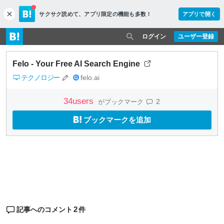
サクサク読めて、
アプリ限定の機能も多数！
アプリで開く
c
l
o
ログイン
ユーザー登録
s
e
Felo - Your Free AI Search Engine
テクノロジー
felo.ai
34
users
2
がブックマーク
ブックマークを追加
2
記事へのコメント
件