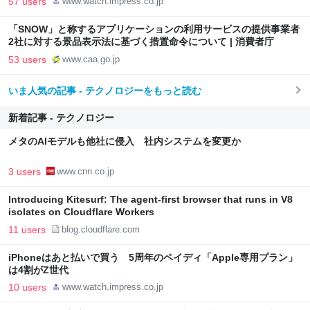
57 users
www.watch.impress.co.jp
「SNOW」と称するアプリケーションの利用サービスの提供事業者
2社に対する景品表示法に基づく措置命令について | 消費者庁
53 users
www.caa.go.jp
いま人気の記事 - テクノロジーをもっと読む
新着記事 - テクノロジー
メタのAIモデルも他社に侵入 社内システムを変更か
3 users
www.cnn.co.jp
Introducing Kitesurf: The agent-first browser that runs in V8
isolates on Cloudflare Workers
11 users
blog.cloudflare.com
iPhoneはあと払いで買う 5周年のペイディ「Apple専用プラン」
は4割がZ世代
10 users
www.watch.impress.co.jp