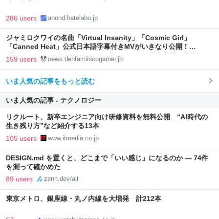
286 users
anond.hatelabo.jp
ジャミロクワイの名曲「Virtual Insanity」「Cosmic Girl」
「Canned Heat」公式日本語字幕付きMVがいきなり公開！
「SUMMER SONIC 2026」での9年ぶりとなる日本公演を記念して
159 users
news.denfaminicogamer.jp
いま人気の記事をもっと読む
いま人気の記事 - テクノロジー
リクルート、新卒エンジニア向け研修資料を無料公開 “AI時代の
生き残り方”など紹介する13本
105 users
www.itmedia.co.jp
DESIGN.md を置くと、どこまで「いい感じ」になるのか — 74件
を測って確かめた
89 users
zenn.dev/ait
東京メトロ、銀座線・丸ノ内線を大増発 計212本