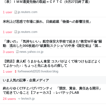
〔表〕ＩＭＭ通貨先物の取組＝ＣＦＴＣ（9月27日終了週）
1 user
jp.reuters.com
米利上げ思惑で市場に振れ、日銀総裁「物価への影響注視」
1 user
jp.reuters.com
「凄いの」「気持ちいい」航空保安大学校で起きた“教官W不倫”騒
動 流出した300枚超の“破廉恥スクショ”の中身《国交省は「国家
公務員の信用を傷つける」と処分を発表》（文春オンライン） -
3 users
news.yahoo.co.jp
Yahoo!ニュース
【閉店】唐人町 うまかもん食堂 コスパがよくて味つけもほどよく
てよかった♪ : ちょっと先にあるもの探して
1 user
forfreeworld2020.livedoor.blog
いま人気の記事 - 企業メディア
終わりゆくCTFとバグバウンティ 「競技、賞金、責任ある開示」
で起きていること【フォーカス】 - レバテックLAB
24 users
levtech.jp