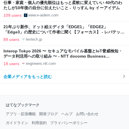
仕事・家庭・個人の優先順位はもっと柔軟に変えていい 40代のわ
たしが10年後の自分に伝えたいこと - りっすん by イーアイデム
109 users
www.e-aidem.com
21年ぶり新作、ドット絵エディタ「EDGE1」「EDGE2」
「Edge3」の歴史について作者に聞く【フォーカス】 - レバテック
LAB
89 users
levtech.jp
Interop Tokyo 2026 〜 セキュアなモバイル基盤とIoT脅威検知・
データ利活用への取り組み 〜 - NTT docomo Business
Engineers' Blog
18 users
engineers.ntt.com
企業メディアをもっと読む
はてなブックマーク
アプリ・拡張機能
開発ブログ
ヘルプ
お問い合わせ
ガイドライン
利用規約
プライバシーポリシー