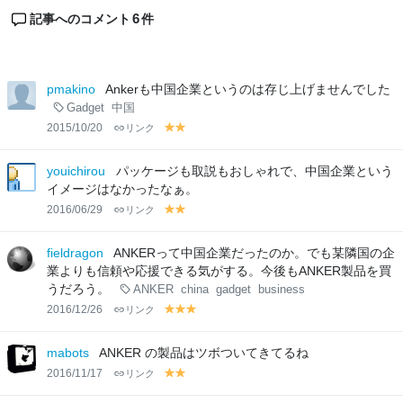
6
記事へのコメント
件
pmakino
Ankerも中国企業というのは存じ上げませんでした
Gadget
中国
2015/10/20
リンク
y
y
el
el
lo
lo
youichirou
パッケージも取説もおしゃれで、中国企業という
w
w
イメージはなかったなぁ。
2016/06/29
リンク
y
y
el
el
lo
lo
fieldragon
ANKERって中国企業だったのか。でも某隣国の企
w
w
業よりも信頼や応援できる気がする。今後もANKER製品を買
うだろう。
ANKER
china
gadget
business
2016/12/26
リンク
y
y
y
el
el
el
lo
lo
lo
mabots
ANKER の製品はツボついてきてるね
w
w
w
2016/11/17
リンク
y
y
el
el