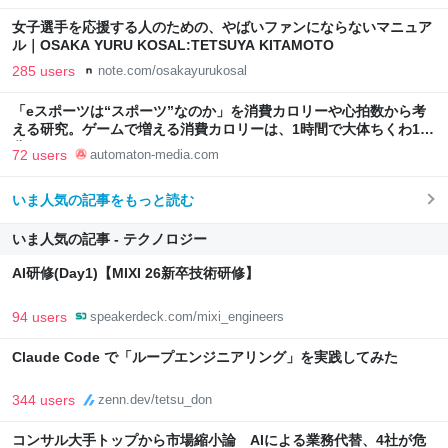
女子選手を応援する人のための、やばいファンにならないマニュア
ル｜OSAKA YURU KOSAL:TETSUYA KITAMOTO
285 users
note.com/osakayurukosal
「eスポーツは“スポーツ”なのか」を消費カロリーや心拍数から考
える研究。ゲームで増える消費カロリーは、1時間で大体ちくわ1本
分 - AUTOMATON
72 users
automaton-media.com
いま人気の記事をもっと読む
いま人気の記事 - テクノロジー
AI研修(Day1)【MIXI 26新卒技術研修】
94 users
speakerdeck.com/mixi_engineers
Claude Code で「ループエンジニアリング」を実践してみた
344 users
zenn.dev/tetsu_don
コンサル大手トップから市場縮小論 AIによる業務代替、4社が危