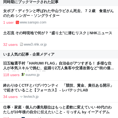
同時期にブックマークされた記事
女ボブ・ディランと呼ばれた中山ラビさん死去、７２歳 食道がん
のため シンガー・ソングライター
1 user
www.sanspo.com
土石流 その時現地で何が？ “盛り土”に潜むリスク | NHKニュース
32 users
www3.nhk.or.jp
いま人気の記事 - 企業メディア
旧五輪選手村「HARUMI FLAG」自治会がアツすぎる！ 多様な住
人が本気スキルで挑む、盆踊り2万人集客や交通改善など“街の価値
向上”戦略 東京・中央区
118 users
suumo.jp
終わりゆくCTFとバグバウンティ 「競技、賞金、責任ある開示」
で起きていること【フォーカス】 - レバテックLAB
34 users
levtech.jp
仕事・家庭・個人の優先順位はもっと柔軟に変えていい 40代のわ
たしが10年後の自分に伝えたいこと - りっすん by イーアイデム