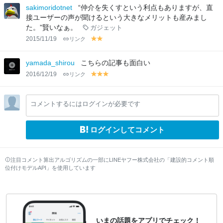
lo
lo
sakimoridotnet
“仲介を失くすという利点もありますが、直
w
w
接ユーザーの声が聞けるという大きなメリットも産みまし
た。”賢いなぁ。
ガジェット
2015/11/19
リンク
y
y
el
el
lo
lo
yamada_shirou
こちらの記事も面白い
w
w
2016/12/19
リンク
y
y
y
el
el
el
lo
lo
lo
コメントするにはログインが必要です
w
w
w
ログインしてコメント
注目コメント算出アルゴリズムの一部にLINEヤフー株式会社の「建設的コメント順
位付けモデルAPI」を使用しています
いまの話題をアプリでチェック！