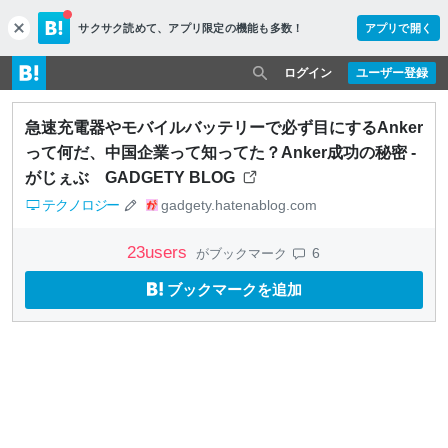
サクサク読めて、
アプリ限定の機能も多数！
アプリで開く
c
l
o
ログイン
ユーザー登録
s
e
急速充電器やモバイルバッテリーで必ず目にするAnker
って何だ、中国企業って知ってた？Anker成功の秘密 -
がじぇぶ GADGETY BLOG
テクノロジー
gadgety.hatenablog.com
23
users
6
がブックマーク
ブックマークを追加