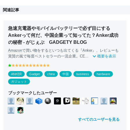
関連記事
急速充電器やモバイルバッテリーで必ず目にする
Ankerって何だ、中国企業って知ってた？Anker成功
の秘密 - がじぇぶ GADGETY BLOG
Amazon
で買い物をするといつも出てくる『Anker』、レビューも
賞賛の嵐で毎度ベストセラーの一流企業。CE...
概要を表示
g
y
y
y
y
y
y
y
y
y
y
y
r
e
e
e
e
e
e
e
e
e
e
e
ANKER
Gadget
china
中国
business
hardware
e
ll
ll
ll
ll
ll
ll
ll
ll
ll
ll
ll
e
o
o
o
o
o
o
o
o
o
o
o
ガジェット
n
w
w
w
w
w
w
w
w
w
w
w
ブックマークしたユーザー
すべてのユーザーを見る