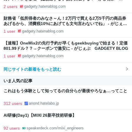
GADGETY BLOG
2 users
gadgety.hatenablog.com
財務省「低所得者のみなさ～ん！2万円で買える2万5千円の商品券
あげるから、消費税10%にあげても文句言わないでね」 - がじぇ
ぶ GADGETY BLOG
1 user
gadgety.hatenablog.com
【速報】OneMix2の先行予約が早くもgeekbuyingで始まる！定価
801.99ドル？？→クーポンで激安に - がじぇぶ GADGETY BLOG
1 user
gadgety.hatenablog.com
同じサイトの新着をもっと読む
いま人気の記事
これはもう体験として知ってるの自分らが最後やろなぁ…ってこと
312 users
anond.hatelabo.jp
AI研修(Day1)【MIXI 26新卒技術研修】
92 users
speakerdeck.com/mixi_engineers