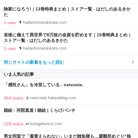
険家になろう!｜13巻特典まとめ｜ストア一覧 - はだしのあるきか
た
1 user
hadashinoarukikata.com
老後に備えて異世界で8万枚の金貨を貯めます｜15巻特典まとめ｜
ストア一覧 - はだしのあるきかた
1 user
hadashinoarukikata.com
同じサイトの新着をもっと読む
いま人気の記事
「感性さん」を冷笑している - netenete.
364 users
nete-nete.hatenablog.com
踏絵 - 河部真道 / 踏絵 | くらげバンチ
128 users
kuragebunch.com
男女同室で「着替えられない」いまだ雑魚寝も…避難所めぐり“格