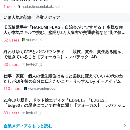
1 user
hadashinoarukikata.com
いま人気の記事 - 企業メディア
旧五輪選手村「HARUMI FLAG」自治会がアツすぎる！ 多様な住
人が本気スキルで挑む、盆踊り2万人集客や交通改善など“街の価値
向上”戦略 東京・中央区
52 users
suumo.jp
終わりゆくCTFとバグバウンティ 「競技、賞金、責任ある開示」
で起きていること【フォーカス】 - レバテックLAB
30 users
levtech.jp
仕事・家庭・個人の優先順位はもっと柔軟に変えていい 40代のわ
たしが10年後の自分に伝えたいこと - りっすん by イーアイデム
110 users
www.e-aidem.com
21年ぶり新作、ドット絵エディタ「EDGE1」「EDGE2」
「Edge3」の歴史について作者に聞く【フォーカス】 - レバテック
LAB
89 users
levtech.jp
企業メディアをもっと読む