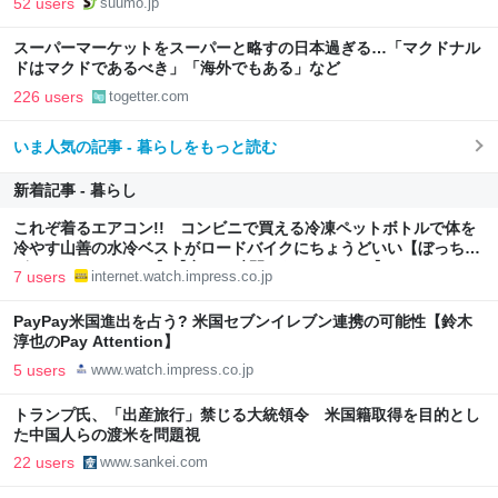
52 users
suumo.jp
スーパーマーケットをスーパーと略すの日本過ぎる…「マクドナル
ドはマクドであるべき」「海外でもある」など
226 users
togetter.com
いま人気の記事 - 暮らしをもっと読む
新着記事 - 暮らし
これぞ着るエアコン!! コンビニで買える冷凍ペットボトルで体を
冷やす山善の水冷ベストがロードバイクにちょうどいい【ぼっち・
ざ・ろーど！その14】【空いた時間でなにしてる？】
7 users
internet.watch.impress.co.jp
PayPay米国進出を占う? 米国セブンイレブン連携の可能性【鈴木
淳也のPay Attention】
5 users
www.watch.impress.co.jp
トランプ氏、「出産旅行」禁じる大統領令 米国籍取得を目的とし
た中国人らの渡米を問題視
22 users
www.sankei.com