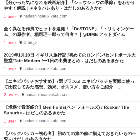
【分かった気になれる映画紹介】『シュウシュウの季節』をわかり
やすく解説｜※ネタバレあり - はだしのあるきかた
1 user
hadashinoarukikata.com
全く異なる作風でヒットを連発！「Dr.STONE」「トリリオンゲー
ム」の原作者、稲垣理一郎って何者？｜@DIME アットダイム
1 user
dime.jp
2019年1月10日 イギリス旅行記 /初めてのロンドン/セントポール大
聖堂/Tate Modern ​/ー1日の出費まとめ - はだしのあるきかた
1 user
hadashinoarukikata.com
【ニキビパッチおすすめ】7選プラスα! ニキビパッチを実際に使っ
て比較してみた感想、効果、オススメ、使い方をご紹介
※2022/2/4更新 - はだしのあるきかた
2 users
hadashinoarukikata.com
【境遇で音楽紹介】Ben Folds(ベン フォールズ) / Rockin' The
Suburbs - はだしのあるきかた
1 user
hadashinoarukikata.com
【バックパッカー初心者】 初めての旅の前に揃えておきたいもの一
覧 - はだしのあるきかた