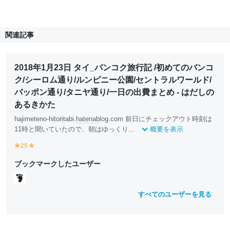
関連記事
2018年1月23日 タイ_バンコク旅行記 /初めてのバンコ
ク/シーロム通り/ルンピニー公園/セントラルワールド/
バッポン通り/タニヤ通り/一日の出費まとめ - はだしの
あるきかた
hajimeteno-h
it
or
it
abi.
hatena
bl
og.com 前日にチェックアウト時刻は
11時と聞いていたので、朝はゆっくり...
概要を表示
25
y
y
e
e
ブックマークしたユーザー
ll
ll
o
o
w
w
すべてのユーザーを見る