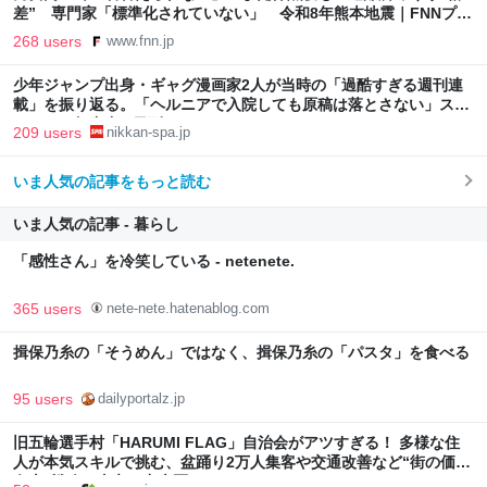
差” 専門家「標準化されていない」 令和8年熊本地震｜FNNプラ
イムオンライン
268 users
www.fnn.jp
少年ジャンプ出身・ギャグ漫画家2人が当時の「過酷すぎる週刊連
載」を振り返る。「ヘルニアで入院しても原稿は落とさない」スト
イックな舞台裏 | 日刊SPA!
209 users
nikkan-spa.jp
いま人気の記事をもっと読む
いま人気の記事 - 暮らし
「感性さん」を冷笑している - netenete.
365 users
nete-nete.hatenablog.com
揖保乃糸の「そうめん」ではなく、揖保乃糸の「パスタ」を食べる
95 users
dailyportalz.jp
旧五輪選手村「HARUMI FLAG」自治会がアツすぎる！ 多様な住
人が本気スキルで挑む、盆踊り2万人集客や交通改善など“街の価値
向上”戦略 東京・中央区