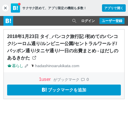
サクサク読めて、
アプリ限定の機能も多数！
アプリで開く
c
l
o
ログイン
ユーザー登録
s
e
2018年1月23日 タイ_バンコク旅行記 /初めてのバンコ
ク/シーロム通り/ルンピニー公園/セントラルワールド/
バッポン通り/タニヤ通り/一日の出費まとめ - はだしの
あるきかた
暮らし
hadashinoarukikata.com
1
user
0
がブックマーク
ブックマークを追加