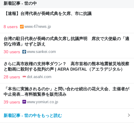
新着記事 - 世の中
【速報】台湾代表が長崎式典を欠席、市に抗議
8 users
www.47news.jp
台湾の駐日代表が長崎の式典欠席し抗議声明 席次で大使級の「適
切な待遇」せずと訴え
30 users
www.sankei.com
さらに高市政権の支持率ダウン？ 高市首相の熊本地震被災地視察
と動画に殺到する批判の声 | AERA DIGITAL（アエラデジタル）
28 users
dot.asahi.com
「本当に実施されるのか」と問い合わせ続出の花火大会、主催者が
中止発表…有料観覧券を販売済み
39 users
www.yomiuri.co.jp
新着記事 - 世の中をもっと読む