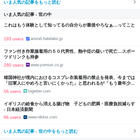
いま人気の記事をもっと読む
いま人気の記事 - 世の中
これはもう体験として知ってるの自分らが最後やろなぁ…ってこと
193 users
anond.hatelabo.jp
ファン付き作業服着用の５０代男性、熱中症の疑いで死亡…スポー
ツドリンクも持参
280 users
www.yomiuri.co.jp
靖国神社が境内におけるコスプレ衣装着用の禁止を発表、今までは
「旧軍人にやめろと言いにくかった」と思われるが「もう最年少で
90代後半や100歳オーバーだろうしなぁ」
56 users
togetter.com
イギリスの給食から消える揚げ物 子どもの肥満・医療負担減らす
- 日本経済新聞
66 users
www.nikkei.com
いま人気の記事 - 世の中をもっと読む