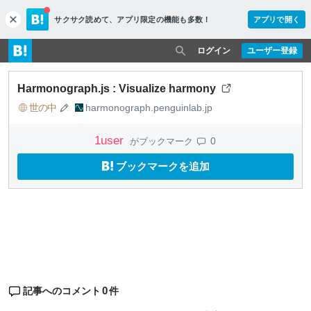
サクサク読めて、
アプリ限定の機能も多数！
アプリで開く
c
l
o
ログイン
ユーザー登録
s
e
Harmonograph.js : Visualize harmony
世の中
harmonograph.penguinlab.jp
1
user
0
がブックマーク
ブックマークを追加
0
記事へのコメント
件