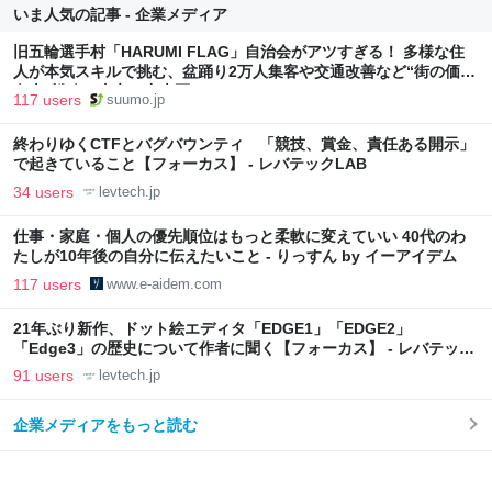
いま人気の記事 - 企業メディア
旧五輪選手村「HARUMI FLAG」自治会がアツすぎる！ 多様な住
人が本気スキルで挑む、盆踊り2万人集客や交通改善など“街の価値
向上”戦略 東京・中央区
117 users
suumo.jp
終わりゆくCTFとバグバウンティ 「競技、賞金、責任ある開示」
で起きていること【フォーカス】 - レバテックLAB
34 users
levtech.jp
仕事・家庭・個人の優先順位はもっと柔軟に変えていい 40代のわ
たしが10年後の自分に伝えたいこと - りっすん by イーアイデム
117 users
www.e-aidem.com
21年ぶり新作、ドット絵エディタ「EDGE1」「EDGE2」
「Edge3」の歴史について作者に聞く【フォーカス】 - レバテック
LAB
91 users
levtech.jp
企業メディアをもっと読む