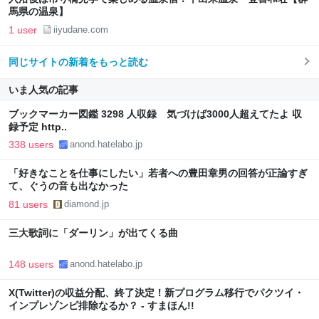
馬県の温泉】
1 user
iiyudane.com
同じサイトの新着をもっと読む
いま人気の記事
ブックマーカー図鑑 3298 人収録 気づけば3000人超えてたよ 収
録予定 http..
338 users
anond.hatelabo.jp
「好きなことを仕事にしたい」若者への豊田章男の回答が正論すぎ
て、ぐうの音も出なかった
81 users
diamond.jp
三大歌詞に「ダーリン」が出てくる曲
148 users
anond.hatelabo.jp
X(Twitter)の収益分配、終了決定！新プログラム移行でパクツイ・
インプレゾンビ排除なるか？ - すまほん!!