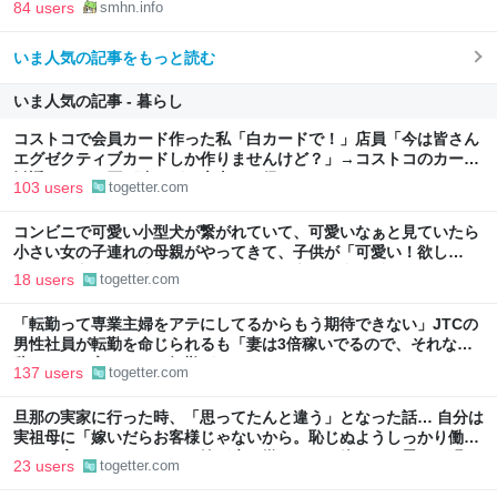
84 users
smhn.info
いま人気の記事をもっと読む
いま人気の記事 - 暮らし
コストコで会員カード作った私「白カードで！」店員「今は皆さん
エグゼクティブカードしか作りませんけど？」→コストコのカード
勧誘はやたら圧が強いが、本当にお得なの？
103 users
togetter.com
コンビニで可愛い小型犬が繋がれていて、可愛いなぁと見ていたら
小さい女の子連れの母親がやってきて、子供が「可愛い！欲し
い！」と言うと「連れて帰ろうか？」と言って犬に近づいて行った
18 users
togetter.com
「転勤って専業主婦をアテにしてるからもう期待できない」JTCの
男性社員が転勤を命じられるも「妻は3倍稼いでるので、それなら
辞める」と言ったら、転勤がなくなった
137 users
togetter.com
旦那の実家に行った時、「思ってたんと違う」となった話… 自分は
実祖母に「嫁いだらお客様じゃないから。恥じぬようしっかり働
け」と言われていたので、嫁ぎ先で嫌われたら終わりと思い、張り
23 users
togetter.com
切っていた