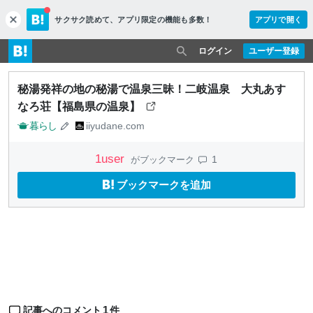
サクサク読めて、
アプリ限定の機能も多数！
アプリで開く
c
l
o
ログイン
ユーザー登録
s
e
秘湯発祥の地の秘湯で温泉三昧！二岐温泉 大丸あす
なろ荘【福島県の温泉】
暮らし
iiyudane.com
1
user
1
がブックマーク
ブックマークを追加
1
記事へのコメント
件