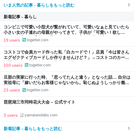
いま人気の記事 - 暮らしをもっと読む
新着記事 - 暮らし
コンビニで可愛い小型犬が繋がれていて、可愛いなぁと見ていたら
小さい女の子連れの母親がやってきて、子供が「可愛い！欲し
い！」と言うと「連れて帰ろうか？」と言って犬に近づいて行った
19 users
togetter.com
コストコで会員カード作った私「白カードで！」店員「今は皆さん
エグゼクティブカードしか作りませんけど？」→コストコのカード
勧誘はやたら圧が強いが、本当にお得なの？
103 users
togetter.com
旦那の実家に行った時、「思ってたんと違う」となった話… 自分は
実祖母に「嫁いだらお客様じゃないから。恥じぬようしっかり働
け」と言われていたので、嫁ぎ先で嫌われたら終わりと思い、張り
23 users
togetter.com
切っていた
琵琶湖三市同時花火大会 – 公式サイト
3 users
yamatanolabo.com
新着記事 - 暮らしをもっと読む