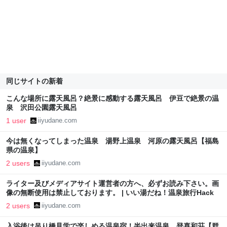
同じサイトの新着
こんな場所に露天風呂？絶景に感動する露天風呂 伊豆で絶景の温
泉 沢田公園露天風呂
1 user
iiyudane.com
今は無くなってしまった温泉 湯野上温泉 河原の露天風呂【福島
県の温泉】
2 users
iiyudane.com
ライター及びメディアサイト運営者の方へ、必ずお読み下さい。画
像の無断使用は禁止しております。 | いい湯だね！温泉旅行Hack
2 users
iiyudane.com
入浴後は吊り橋見学で楽しめる温泉宿！半出来温泉 登喜和荘【群