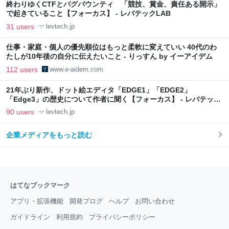
終わりゆくCTFとバグバウンティ 「競技、賞金、責任ある開示」
で起きていること【フォーカス】 - レバテックLAB
31 users
levtech.jp
仕事・家庭・個人の優先順位はもっと柔軟に変えていい 40代のわ
たしが10年後の自分に伝えたいこと - りっすん by イーアイデム
112 users
www.e-aidem.com
21年ぶり新作、ドット絵エディタ「EDGE1」「EDGE2」
「Edge3」の歴史について作者に聞く【フォーカス】 - レバテック
LAB
90 users
levtech.jp
企業メディアをもっと読む
はてなブックマーク
アプリ・拡張機能
開発ブログ
ヘルプ
お問い合わせ
ガイドライン
利用規約
プライバシーポリシー