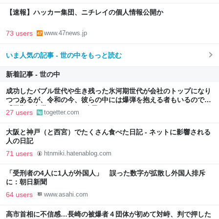
【速報】ハッカー集団、ニチレイの個人情報公開か
73 users
www.47news.jp
いま人気の記事 - 世の中をもっと読む
新着記事 - 世の中
成功したバブル世代や生き残った氷河期世代が会社のトップになり
つつあるが、令和の今、彼らの中には爆弾を抱える者もいるのでは
「同期の出世頭がコレで2人飛んだな。」
27 users
togetter.com
大阪と神戸（と西宮）でたくさん食べた日記 - ネットに影響される
人の日記
71 users
htnmiki.hatenablog.com
「受刑者の4人に1人が外国人」 誤った数字が拡散し外国人排斥
に：朝日新聞
64 users
www.asahi.com
高市首相に不信感…長崎の被爆者４団体が初めて対峙、判で押した