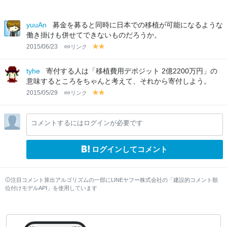
yuuAn
募金を募ると同時に日本での移植が可能になるような
働き掛けも併せてできないものだろうか。
2015/06/23
リンク
y
y
el
el
lo
lo
tyhe
寄付する人は「移植費用デポジット 2億2200万円」の
w
w
意味するところをちゃんと考えて、それから寄付しよう。
2015/05/29
リンク
y
y
el
el
lo
lo
コメントするにはログインが必要です
w
w
ログインしてコメント
注目コメント算出アルゴリズムの一部にLINEヤフー株式会社の「建設的コメント順
位付けモデルAPI」を使用しています