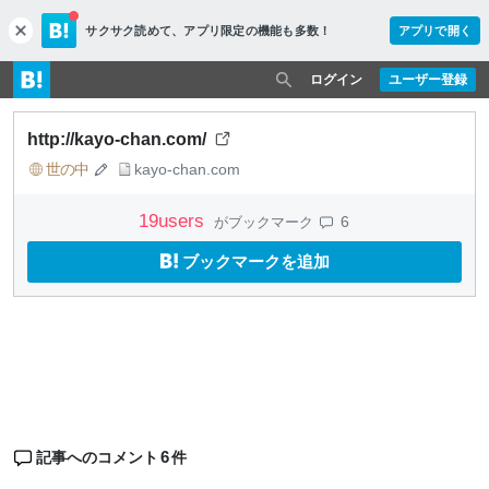
サクサク読めて、
アプリ限定の機能も多数！
アプリで開く
c
l
o
ログイン
ユーザー登録
s
e
http://kayo-chan.com/
世の中
kayo-chan.com
19
users
6
がブックマーク
ブックマークを追加
6
記事へのコメント
件