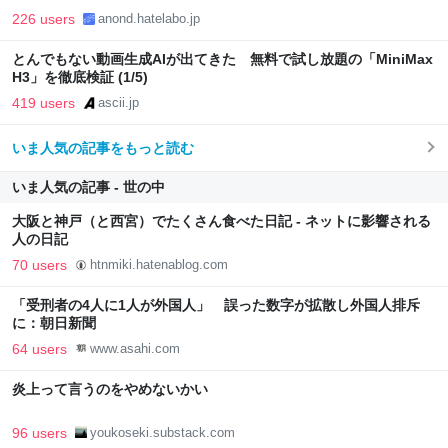
226 users
anond.hatelabo.jp
とんでもない動画生成AIが出てきた 無料で試し放題の「MiniMax
H3」を徹底検証 (1/5)
419 users
ascii.jp
いま人気の記事をもっと読む
いま人気の記事 - 世の中
大阪と神戸（と西宮）でたくさん食べた日記 - ネットに影響される
人の日記
70 users
htnmiki.hatenablog.com
「受刑者の4人に1人が外国人」 誤った数字が拡散し外国人排斥
に：朝日新聞
64 users
www.asahi.com
炎上って言うのをやめないかい
96 users
youkoseki.substack.com