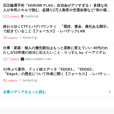
旧五輪選手村「HARUMI FLAG」自治会がアツすぎる！ 多様な住
人が本気スキルで挑む、盆踊り2万人集客や交通改善など“街の価値
向上”戦略 東京・中央区
121 users
suumo.jp
終わりゆくCTFとバグバウンティ 「競技、賞金、責任ある開示」
で起きていること【フォーカス】 - レバテックLAB
36 users
levtech.jp
仕事・家庭・個人の優先順位はもっと柔軟に変えていい 40代のわ
たしが10年後の自分に伝えたいこと - りっすん by イーアイデム
117 users
www.e-aidem.com
21年ぶり新作、ドット絵エディタ「EDGE1」「EDGE2」
「Edge3」の歴史について作者に聞く【フォーカス】 - レバテック
LAB
91 users
levtech.jp
企業メディアをもっと読む