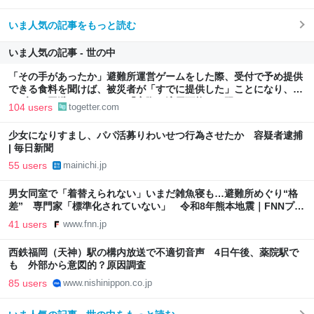
いま人気の記事をもっと読む
いま人気の記事 - 世の中
「その手があったか」避難所運営ゲームをした際、受付で予め提供
できる食料を聞けば、被災者が「すでに提供した」ことになり、ト
ラブルを回避できた、ただ「実際に適用可能とは限らない」かも
104 users
togetter.com
少女になりすまし、パパ活募りわいせつ行為させたか 容疑者逮捕
| 毎日新聞
55 users
mainichi.jp
男女同室で「着替えられない」いまだ雑魚寝も…避難所めぐり“格
差” 専門家「標準化されていない」 令和8年熊本地震｜FNNプラ
イムオンライン
41 users
www.fnn.jp
西鉄福岡（天神）駅の構内放送で不適切音声 4日午後、薬院駅で
も 外部から意図的？原因調査
85 users
www.nishinippon.co.jp