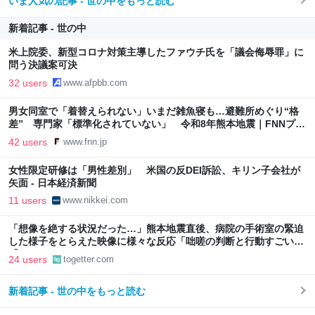
いま人気の記事 - 世の中をもっと読む
新着記事 - 世の中
米上院委、新型コロナ対策主導したファウチ氏を「議会侮辱罪」に
問う決議案可決
32 users
www.afpbb.com
男女同室で「着替えられない」いまだ雑魚寝も…避難所めぐり“格
差” 専門家「標準化されていない」 令和8年熊本地震｜FNNプラ
イムオンライン
42 users
www.fnn.jp
女性限定研修は「男性差別」 米国の反DEI訴訟、キリン子会社が
矢面 - 日本経済新聞
11 users
www.nikkei.com
「想像を絶する状況だった…」熊本地震直後、病院の手術室の緊迫
した様子をとらえた映像に様々な反応「咄嗟の判断と行動すごい」
「リスペクトしかない」
24 users
togetter.com
新着記事 - 世の中をもっと読む