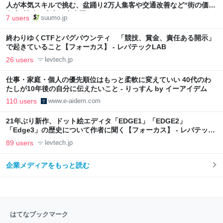
人が本気スキルで挑む、盆踊り2万人集客や交通改善など“街の価値
向上”戦略 東京・中央区
7 users
suumo.jp
終わりゆくCTFとバグバウンティ 「競技、賞金、責任ある開示」
で起きていること【フォーカス】 - レバテックLAB
26 users
levtech.jp
仕事・家庭・個人の優先順位はもっと柔軟に変えていい 40代のわ
たしが10年後の自分に伝えたいこと - りっすん by イーアイデム
110 users
www.e-aidem.com
21年ぶり新作、ドット絵エディタ「EDGE1」「EDGE2」
「Edge3」の歴史について作者に聞く【フォーカス】 - レバテック
LAB
89 users
levtech.jp
企業メディアをもっと読む
はてなブックマーク