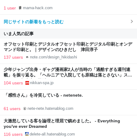
1 user
mama-hack.com
同じサイトの新着をもっと読む
いま人気の記事
オフセット印刷とデジタルオフセット印刷とデジタル印刷とオンデ
マンド印刷と。｜デザインのひきだし 津田淳子
137 users
note.com/design_hikidashi
少年ジャンプ出身・ギャグ漫画家2人が当時の「過酷すぎる週刊連
載」を振り返る。「ヘルニアで入院しても原稿は落とさない」スト
イックな舞台裏 | 日刊SPA!
104 users
nikkan-spa.jp
「感性さん」を冷笑している - netenete.
61 users
nete-nete.hatenablog.com
大激怒している客を論理と理屈で鎮めました。 - Everything
you've ever Dreamed
116 users
delete-all.hatenablog.com