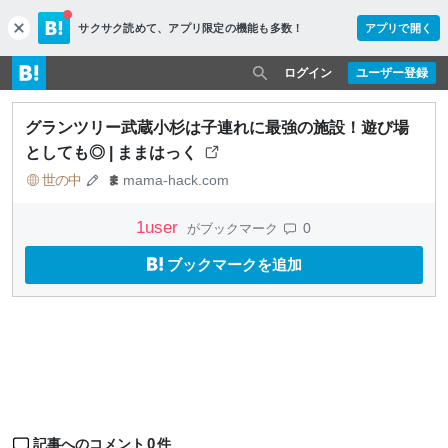
サクサク読めて、
アプリ限定の機能も多数！
アプリで開く
c
l
o
ログイン
ユーザー登録
s
e
グランツリー武蔵小杉は子連れに最強の施設！遊び場
としても◎ | ままはっく
世の中
mama-hack.com
1
user
0
がブックマーク
ブックマークを追加
0
記事へのコメント
件