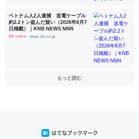
これを元に考えるとカルシウムを大量に使う脊椎動物と貝
ベトナム人2人逮捕 送電ケーブル
約2.2トン盗んだ疑い（2026年8月7
類は苦労してるんだな…。腹足類だと殻を無くしてナメク
日掲載）｜KNB NEWS NNN
ジになったり努力してるし。
84 users
news.ntv.co.jp
─ニュース :: 【研究発表】昆虫学の大問題＝「昆虫はなぜ海にいな
いのか」に関する新仮説
もっと読む
ウチもEchoを実家に置いて４年。でたまに覗いてる。ぼ
ちぼちRingも置こうかと画策中。あと、Googleマップで
位置情報を共有してる。電池残量や充電中かが分かるので
これ見て生きてるなって分かる。
─たまにLINEするくらいだった遠方の父67歳と僕。ITツール導入で
コミュニケーションが劇的に変化した｜tayorini by LIFULL介護