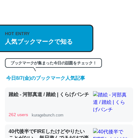
何気にChatGPTの仕組み、特に「トークン」について解
説してる記事が少ないので貴重な良記事。/続編来た
https://isobe324649.hatenablog.com/entry/2023/03/27
HOT ENTRY
/064121
人気ブックマークで知る
─GPTの仕組みと限界についての考察（１） - conceptualization
ブックマークが集まった今日の話題をチェック！
今日8/7(金)のブックマーク人気記事
これは良記事。32768トークンだと英語小説100ページ分
くらい。小説でいう「ずっと前の伏線」は回収されないけ
踏絵 - 河部真道 / 踏絵 | くらげバンチ
ど、短期記憶というには多い分量。進化すればするほど分
かりやすく強くなりそう
262 users
kuragebunch.com
─GPTの仕組みと限界についての考察（１） - conceptualization
40代後半でFIREしたけどやりたい
ことがない。 毎日遊んでるだけで楽