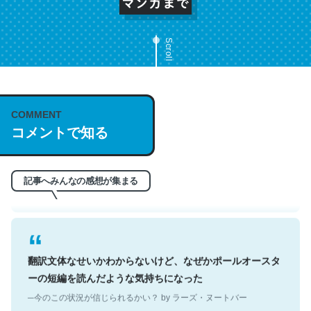
Scroll
これは名文。彼はとてもクレバーなんだろうなと凄く思
COMMENT
う。英語少しでも読める人は原文もお勧め。自分はこの流
コメントで知る
れ好き。Let’s Fucking Go. Then Covid hit. Shit.
─今のこの状況が信じられるかい？ by ラーズ・ヌートバー
記事へみんなの感想が集まる
翻訳文体なせいかわからないけど、なぜかポールオースタ
ーの短編を読んだような気持ちになった
─今のこの状況が信じられるかい？ by ラーズ・ヌートバー