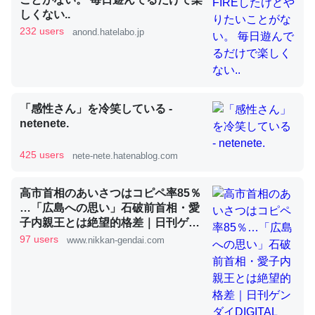
しくない..
232 users
anond.hatelabo.jp
昆虫ってカルシウム少ないのか。知らんかった。調べたら
コオロギのカルシウム分はエビの600分の1程度。
─ニュース :: 【研究発表】昆虫学の大問題＝「昆虫はなぜ海にいな
いのか」に関する新仮説
「感性さん」を冷笑している -
netenete.
425 users
nete-nete.hatenablog.com
論文では「淡水はカルシウムも酸素も不足してて両方に不
高市首相のあいさつはコピペ率85％
利だから両方が拮抗してるのでは」とあって面白い。海に
…「広島への思い」石破前首相・愛
いる鋏角類（カブトガニ・ウミグモ）はカルシウムを使わ
子内親王とは絶望的格差｜日刊ゲン
ずキチンを強化してる筈だが、酵素が違うのか？
ダイDIGITAL
97 users
www.nikkan-gendai.com
─ニュース :: 【研究発表】昆虫学の大問題＝「昆虫はなぜ海にいな
いのか」に関する新仮説