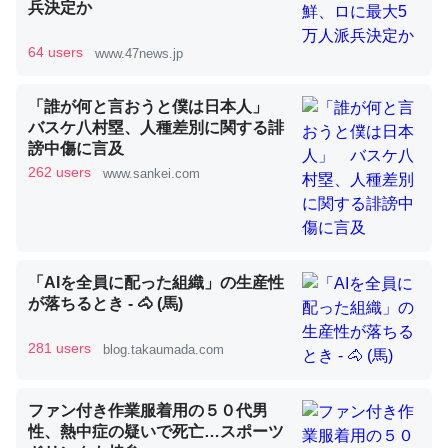
兵決定か
64 users
www.47news.jp
昆虫ってカルシウム少ないのか。知らんかった。調べたら
コオロギのカルシウム分はエビの600分の1程度。
「誰が何と言おうと僕は日本人」
─ニュース :: 【研究発表】昆虫学の大問題＝「昆虫はなぜ海にいな
いのか」に関する新仮説
バスケ八村塁、人種差別に関する誹
謗中傷に言及
262 users
www.sankei.com
論文では「淡水はカルシウムも酸素も不足してて両方に不
利だから両方が拮抗してるのでは」とあって面白い。海に
「AIを全員に配った組織」の生産性
が落ちるとき - 🐴 (馬)
いる鋏角類（カブトガニ・ウミグモ）はカルシウムを使わ
ずキチンを強化してる筈だが、酵素が違うのか？
281 users
blog.takaumada.com
─ニュース :: 【研究発表】昆虫学の大問題＝「昆虫はなぜ海にいな
いのか」に関する新仮説
ファン付き作業服着用の５０代男
性、熱中症の疑いで死亡…スポーツ