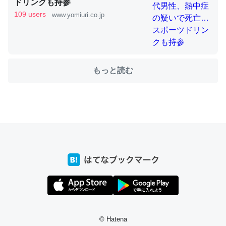
ドリンクも持参
109 users
www.yomiuri.co.jp
これを元に考えるとカルシウムを大量に使う脊椎動物と貝
類は苦労してるんだな…。腹足類だと殻を無くしてナメク
ジになったり努力してるし。
─ニュース :: 【研究発表】昆虫学の大問題＝「昆虫はなぜ海にいな
もっと読む
いのか」に関する新仮説
ウチもEchoを実家に置いて４年。でたまに覗いてる。ぼ
ちぼちRingも置こうかと画策中。あと、Googleマップで
位置情報を共有してる。電池残量や充電中かが分かるので
これ見て生きてるなって分かる。
─たまにLINEするくらいだった遠方の父67歳と僕。ITツール導入で
コミュニケーションが劇的に変化した｜tayorini by LIFULL介護
© Hatena