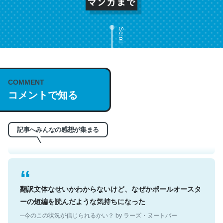
Scroll
COMMENT
これは名文。彼はとてもクレバーなんだろうなと凄く思
コメントで知る
う。英語少しでも読める人は原文もお勧め。自分はこの流
れ好き。Let’s Fucking Go. Then Covid hit. Shit.
─今のこの状況が信じられるかい？ by ラーズ・ヌートバー
記事へみんなの感想が集まる
翻訳文体なせいかわからないけど、なぜかポールオースタ
ーの短編を読んだような気持ちになった
─今のこの状況が信じられるかい？ by ラーズ・ヌートバー