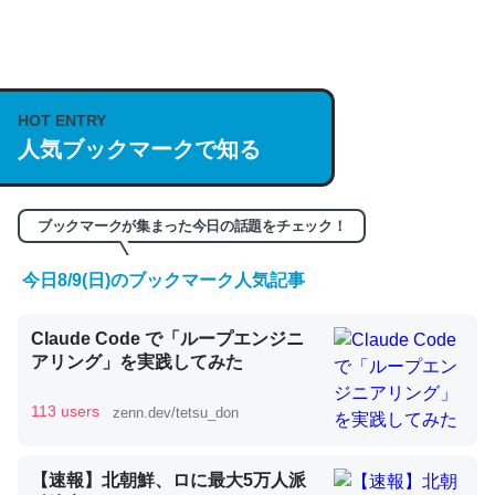
何気にChatGPTの仕組み、特に「トークン」について解
説してる記事が少ないので貴重な良記事。/続編来た
https://isobe324649.hatenablog.com/entry/2023/03/27
HOT ENTRY
/064121
人気ブックマークで知る
─GPTの仕組みと限界についての考察（１） - conceptualization
ブックマークが集まった今日の話題をチェック！
今日8/9(日)のブックマーク人気記事
これは良記事。32768トークンだと英語小説100ページ分
くらい。小説でいう「ずっと前の伏線」は回収されないけ
Claude Code で「ループエンジニ
ど、短期記憶というには多い分量。進化すればするほど分
アリング」を実践してみた
かりやすく強くなりそう
113 users
zenn.dev/tetsu_don
─GPTの仕組みと限界についての考察（１） - conceptualization
【速報】北朝鮮、ロに最大5万人派