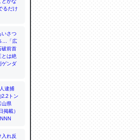
てるので
使わずキ
…。腹足