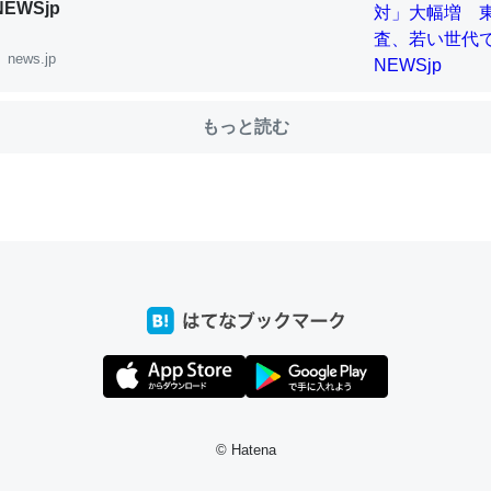
NEWSjp
news.jp
choを実家に置いて４年。でたまに覗いてる。ぼちぼちRingも置こう
、Googleマップで位置情報を共有してる。電池残量や充電中かが分か
もっと読む
きてるなって分かる。
INEするくらいだった遠方の父67歳と僕。ITツール導入でコミュニケーションが劇
ni by LIFULL介護
じ理由でEcho Show 8を設定中でした。PrimeとかSpotifyを支払
生で親と会える残り時間を日数にすると1週間とかの人が多いそうだけ
00倍以上に伸ばす効果があるはず……
INEするくらいだった遠方の父67歳と僕。ITツール導入でコミュニケーションが劇
ni by LIFULL介護
© Hatena