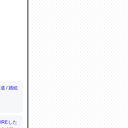
ので貴重
064121
ずっと前
ど分かり
分はエビ