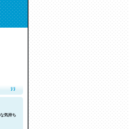
人は原文
な気持ち