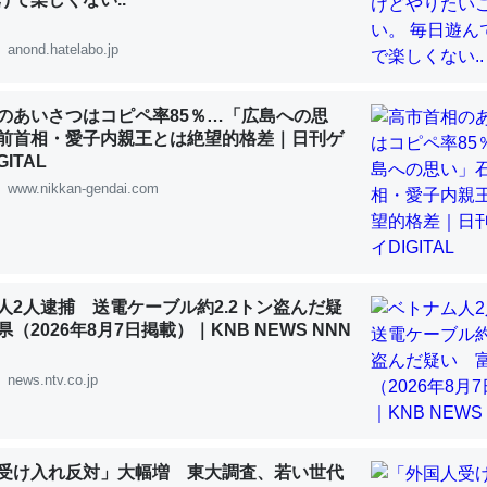
 :: 【研究発表】昆虫学の大問題＝「昆虫はなぜ海にいないのか」に関する新仮説
anond.hatelabo.jp
のあいさつはコピペ率85％…「広島への思
前首相・愛子内親王とは絶望的格差｜日刊ゲ
「淡水はカルシウムも酸素も不足してて両方に不利だから両方が拮抗し
ITAL
って面白い。海にいる鋏角類（カブトガニ・ウミグモ）はカルシウムを
www.nikkan-gendai.com
化してる筈だが、酵素が違うのか？
 :: 【研究発表】昆虫学の大問題＝「昆虫はなぜ海にいないのか」に関する新仮説
人2人逮捕 送電ケーブル約2.2トン盗んだ疑
（2026年8月7日掲載）｜KNB NEWS NNN
に考えるとカルシウムを大量に使う脊椎動物と貝類は苦労してるんだな
news.ntv.co.jp
を無くしてナメクジになったり努力してるし。
 :: 【研究発表】昆虫学の大問題＝「昆虫はなぜ海にいないのか」に関する新仮説
受け入れ反対」大幅増 東大調査、若い世代