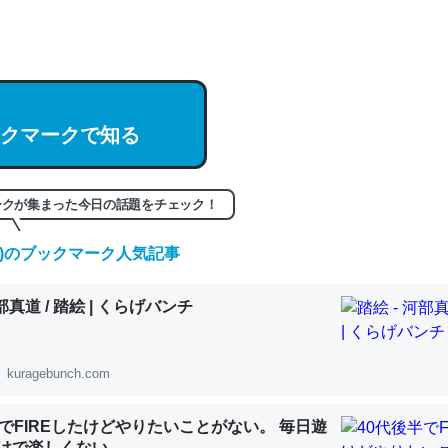
hatGPTの仕組み、特に「トークン」について解説してる記事が少ない
編来た https://isobe324649.hatenablog.com/entry/2023/03/27/
組みと限界についての考察（１） - conceptualization
クマークで知る
記事。32768トークンだと英語小説100ページ分くらい。小説でいう「
ークが集まった今日の話題をチェック！
は回収されないけど、短期記憶というには多い分量。進化すればするほ
(土)のブックマーク人気記事
くなりそう
組みと限界についての考察（１） - conceptualization
河部真道 / 踏絵 | くらげバンチ
kuragebunch.com
カルシウム少ないのか。知らんかった。調べたらコオロギのカルシウム
半でFIREしたけどやりたいことがない。 毎日遊
分の1程度。
けで楽しくない..