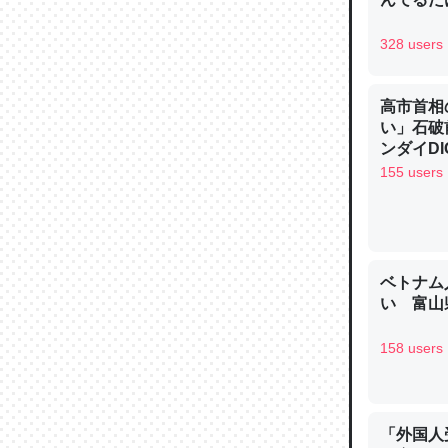
─ニュース
328 users
高市首相
い」石破
論文では
ンダイDIG
は」とあ
155 users
チンを強
─ニュース
ベトナム
い 富山県
158 users
これを元
類だと殻
─ニュース
「外国人