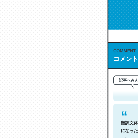
COMMENT
コメント
これは名
もお勧め。自
─今のこの
記事へみ
翻訳文体
になった
─今のこの