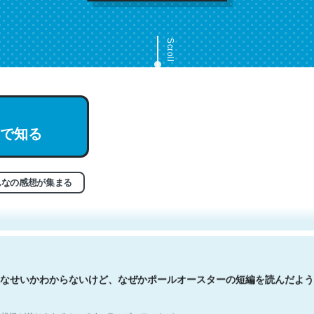
Scroll
で知る
文。彼はとてもクレバーなんだろうなと凄く思う。英語少しでも読める
分はこの流れ好き。Let’s Fucking Go. Then Covid hit. Shit.
状況が信じられるかい？ by ラーズ・ヌートバー
んなの感想が集まる
なせいかわからないけど、なぜかポールオースターの短編を読んだよう
状況が信じられるかい？ by ラーズ・ヌートバー