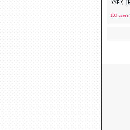
で多く | 
103 users
ウチもE
中。あと
れ見て生
─たまにL
た｜tayori
ちょうど同
きる。一
を実質1
─たまにL
た｜tayori