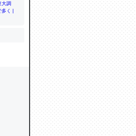
かと画策
るのでこ
的に変化し
う孝行もで
ど、それ
的に変化し