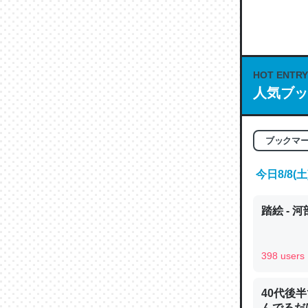
何気にC
な良記事。/続
─GPTの仕
HOT ENTRY
人気ブッ
これは良
ブックマ
の伏線」
今日8/8
やすく強
─GPTの仕
踏絵 - 
398 users
昆虫って
40代後
の600
んでるだ