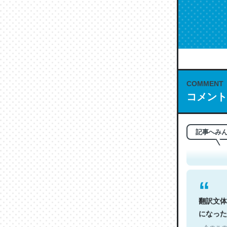
COMMENT
コメント
これは名
もお勧め。自
─今のこの
記事へみ
翻訳文体
になった
─今のこの