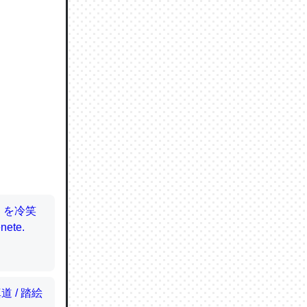
ので貴重
064121
ずっと前
ど分かり
分はエビ