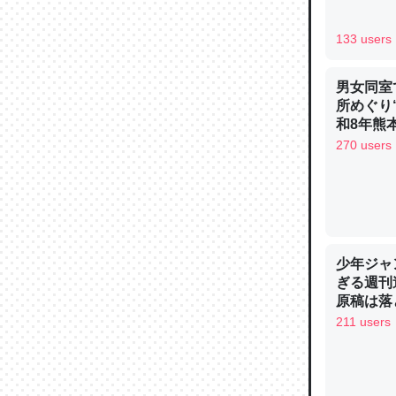
─ニュース
133 users
男女同室
所めぐり
和8年熊
論文では
270 users
は」とあ
チンを強
─ニュース
少年ジャ
ぎる週刊
原稿は落
これを元
211 users
類だと殻
─ニュース