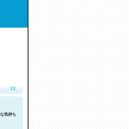
人は原文
な気持ち