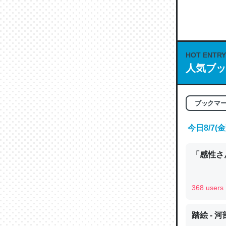
何気にC
な良記事。/続
─GPTの仕
HOT ENTRY
人気ブッ
これは良
ブックマ
の伏線」
今日8/7
やすく強
─GPTの仕
「感性さん
368 users
昆虫って
踏絵 - 
の600