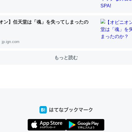
オン】任天堂は「魂」を失ってしまったの
choを実家に置いて４年。でたまに覗いてる。ぼちぼちRingも置こう
、Googleマップで位置情報を共有してる。電池残量や充電中かが分か
きてるなって分かる。
jp.ign.com
INEするくらいだった遠方の父67歳と僕。ITツール導入でコミュニケーションが劇
ni by LIFULL介護
もっと読む
じ理由でEcho Show 8を設定中でした。PrimeとかSpotifyを支払
生で親と会える残り時間を日数にすると1週間とかの人が多いそうだけ
00倍以上に伸ばす効果があるはず……
INEするくらいだった遠方の父67歳と僕。ITツール導入でコミュニケーションが劇
ni by LIFULL介護