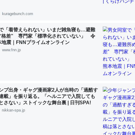
 :: 【研究発表】昆虫学の大問題＝「昆虫はなぜ海にいないのか」に関する新仮説
kuragebunch.com
で「着替えられない」いまだ雑魚寝も…避難
“格差” 専門家「標準化されていない」 令
本地震｜FNNプライムオンライン
「淡水はカルシウムも酸素も不足してて両方に不利だから両方が拮抗し
www.fnn.jp
って面白い。海にいる鋏角類（カブトガニ・ウミグモ）はカルシウムを
化してる筈だが、酵素が違うのか？
 :: 【研究発表】昆虫学の大問題＝「昆虫はなぜ海にいないのか」に関する新仮説
ンプ出身・ギャグ漫画家2人が当時の「過酷す
連載」を振り返る。「ヘルニアで入院しても
とさない」ストイックな舞台裏 | 日刊SPA!
に考えるとカルシウムを大量に使う脊椎動物と貝類は苦労してるんだな
nikkan-spa.jp
を無くしてナメクジになったり努力してるし。
 :: 【研究発表】昆虫学の大問題＝「昆虫はなぜ海にいないのか」に関する新仮説