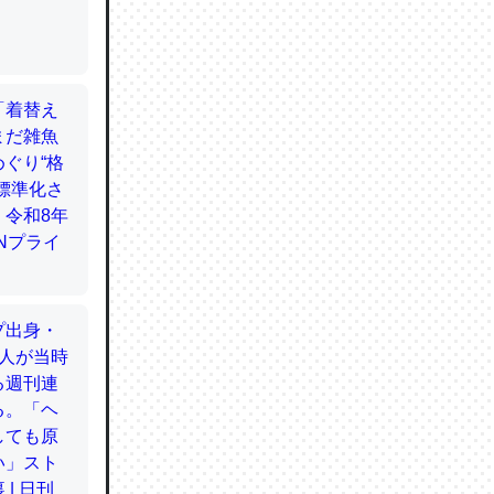
てるので
使わずキ
…。腹足