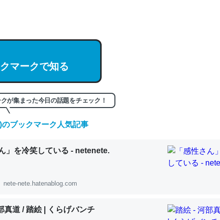
hatGPTの仕組み、特に「トークン」について解説してる記事が少ない
編来た https://isobe324649.hatenablog.com/entry/2023/03/27/
組みと限界についての考察（１） - conceptualization
クマークで知る
記事。32768トークンだと英語小説100ページ分くらい。小説でいう「
ークが集まった今日の話題をチェック！
は回収されないけど、短期記憶というには多い分量。進化すればするほ
(金)のブックマーク人気記事
くなりそう
組みと限界についての考察（１） - conceptualization
」を冷笑している - netenete.
nete-nete.hatenablog.com
カルシウム少ないのか。知らんかった。調べたらコオロギのカルシウム
河部真道 / 踏絵 | くらげバンチ
分の1程度。