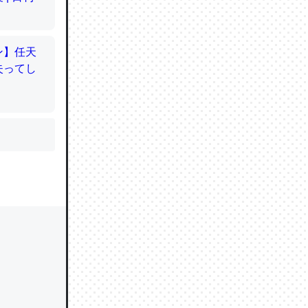
かと画策
るのでこ
的に変化し
う孝行もで
ど、それ
的に変化し