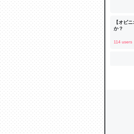
【オピニ
ウチもE
か？
中。あと
れ見て生
114 users
─たまにL
た｜tayori
ちょうど同
きる。一
を実質1
─たまにL
た｜tayori