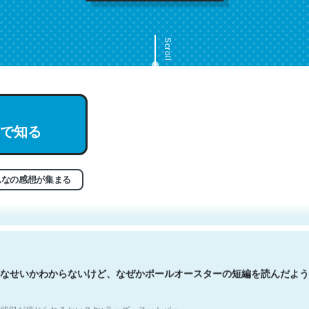
Scroll
で知る
文。彼はとてもクレバーなんだろうなと凄く思う。英語少しでも読める
分はこの流れ好き。Let’s Fucking Go. Then Covid hit. Shit.
状況が信じられるかい？ by ラーズ・ヌートバー
んなの感想が集まる
なせいかわからないけど、なぜかポールオースターの短編を読んだよう
状況が信じられるかい？ by ラーズ・ヌートバー