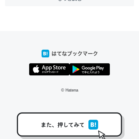
ちょうど同じ理由でEcho Show 8を設定中でした。Prime
とかSpotifyを支払う孝行もできる。一生で親と会える残
り時間を日数にすると1週間とかの人が多いそうだけど、
それを実質100倍以上に伸ばす効果があるはず……
─たまにLINEするくらいだった遠方の父67歳と僕。ITツール導入で
コミュニケーションが劇的に変化した｜tayorini by LIFULL介護
© Hatena
私も3年前ぐらいに祖母の家に設置した。ポケットWifiみ
たいなのでネット環境作ったけどAlexaしか使わないので
回線代ほとんどかからないですよ。参考：
https://toyoshi.hatenablog.com/entry/2019/05/15/1805
34
─たまにLINEするくらいだった遠方の父67歳と僕。ITツール導入で