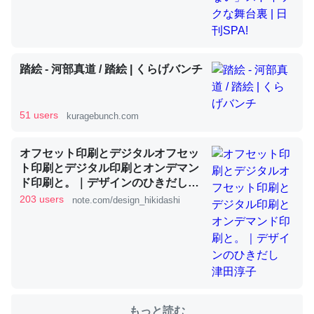
これを元に考えるとカルシウムを大量に使う脊椎動物と貝
類は苦労してるんだな…。腹足類だと殻を無くしてナメク
踏絵 - 河部真道 / 踏絵 | くらげバンチ
ジになったり努力してるし。
─ニュース :: 【研究発表】昆虫学の大問題＝「昆虫はなぜ海にいな
いのか」に関する新仮説
51 users
kuragebunch.com
オフセット印刷とデジタルオフセッ
ト印刷とデジタル印刷とオンデマン
ド印刷と。｜デザインのひきだし
ウチもEchoを実家に置いて４年。でたまに覗いてる。ぼ
津田淳子
203 users
note.com/design_hikidashi
ちぼちRingも置こうかと画策中。あと、Googleマップで
位置情報を共有してる。電池残量や充電中かが分かるので
これ見て生きてるなって分かる。
─たまにLINEするくらいだった遠方の父67歳と僕。ITツール導入で
コミュニケーションが劇的に変化した｜tayorini by LIFULL介護
もっと読む