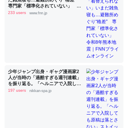
専門家「標準化されていない」 令
和8年熊本地震｜FNNプライムオン
233 users
www.fnn.jp
昆虫ってカルシウム少ないのか。知らんかった。調べたら
ライン
コオロギのカルシウム分はエビの600分の1程度。
─ニュース :: 【研究発表】昆虫学の大問題＝「昆虫はなぜ海にいな
いのか」に関する新仮説
少年ジャンプ出身・ギャグ漫画家2
論文では「淡水はカルシウムも酸素も不足してて両方に不
人が当時の「過酷すぎる週刊連載」
利だから両方が拮抗してるのでは」とあって面白い。海に
を振り返る。「ヘルニアで入院して
いる鋏角類（カブトガニ・ウミグモ）はカルシウムを使わ
も原稿は落とさない」ストイックな
197 users
nikkan-spa.jp
ずキチンを強化してる筈だが、酵素が違うのか？
舞台裏 | 日刊SPA!
─ニュース :: 【研究発表】昆虫学の大問題＝「昆虫はなぜ海にいな
いのか」に関する新仮説