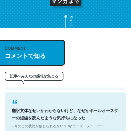
Scroll
これは名文。彼はとてもクレバーなんだろうなと凄く思
COMMENT
コメントで知る
う。英語少しでも読める人は原文もお勧め。自分はこの流
れ好き。Let’s Fucking Go. Then Covid hit. Shit.
─今のこの状況が信じられるかい？ by ラーズ・ヌートバー
記事へみんなの感想が集まる
翻訳文体なせいかわからないけど、なぜかポールオースタ
ーの短編を読んだような気持ちになった
─今のこの状況が信じられるかい？ by ラーズ・ヌートバー