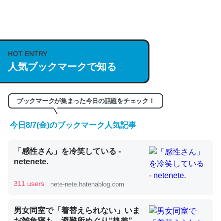
何気にChatGPTの仕組み、特に「トークン」について解
説してる記事が少ないので貴重な良記事。/続編来た
https://isobe324649.hatenablog.com/entry/2023/03/27
HOT ENTRY
/064121
人気ブックマークで知る
─GPTの仕組みと限界についての考察（１） - conceptualization
ブックマークが集まった今日の話題をチェック！
今日8/7(金)のブックマーク人気記事
これは良記事。32768トークンだと英語小説100ページ分
くらい。小説でいう「ずっと前の伏線」は回収されないけ
「感性さん」を冷笑している -
ど、短期記憶というには多い分量。進化すればするほど分
netenete.
かりやすく強くなりそう
311 users
nete-nete.hatenablog.com
─GPTの仕組みと限界についての考察（１） - conceptualization
男女同室で「着替えられない」いま
だ雑魚寝も…避難所めぐり“格差”