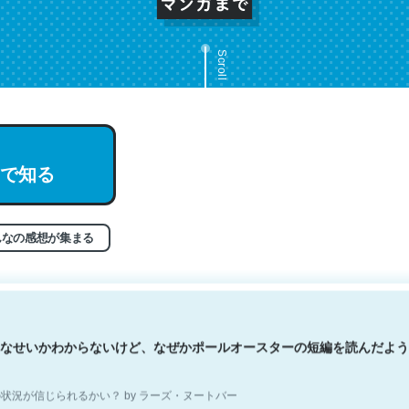
Scroll
文。彼はとてもクレバーなんだろうなと凄く思う。英語少しでも読める
で知る
分はこの流れ好き。Let’s Fucking Go. Then Covid hit. Shit.
状況が信じられるかい？ by ラーズ・ヌートバー
んなの感想が集まる
なせいかわからないけど、なぜかポールオースターの短編を読んだよう
状況が信じられるかい？ by ラーズ・ヌートバー