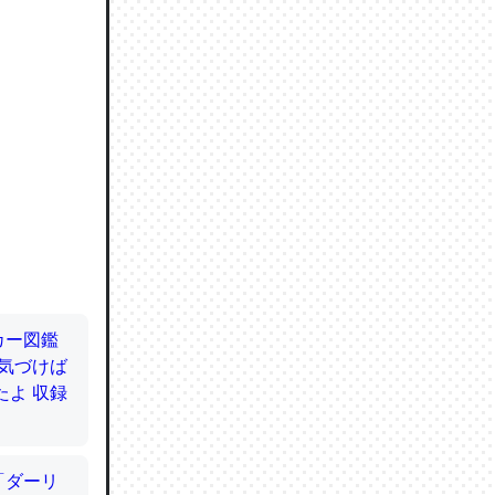
ので貴重
064121
ずっと前
ど分かり
分はエビ