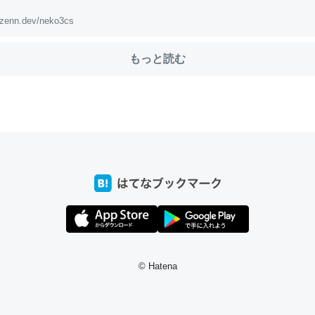
zenn.dev/neko3cs
choを実家に置いて４年。でたまに覗いてる。ぼちぼちRingも置こう
もっと読む
、Googleマップで位置情報を共有してる。電池残量や充電中かが分か
きてるなって分かる。
INEするくらいだった遠方の父67歳と僕。ITツール導入でコミュニケーションが劇
ni by LIFULL介護
じ理由でEcho Show 8を設定中でした。PrimeとかSpotifyを支払
生で親と会える残り時間を日数にすると1週間とかの人が多いそうだけ
00倍以上に伸ばす効果があるはず……
INEするくらいだった遠方の父67歳と僕。ITツール導入でコミュニケーションが劇
© Hatena
ni by LIFULL介護