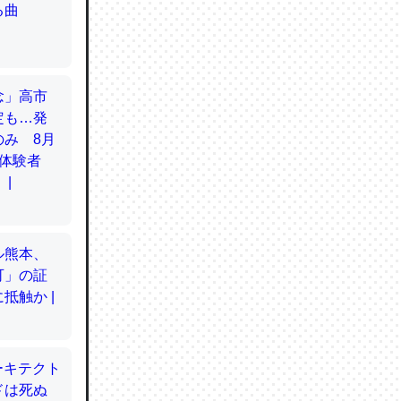
てるので
使わずキ
…。腹足