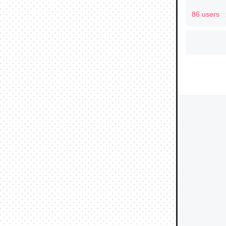
86 users
ウチもE
中。あと
れ見て生
─たまにL
た｜tayori
ちょうど同
きる。一
を実質1
─たまにL
た｜tayori