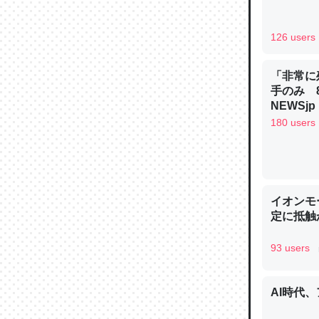
126 users
「非常に
手のみ 
論文では
NEWSjp
は」とあ
180 users
チンを強
─ニュース
イオンモ
定に抵触か
これを元
93 users
類だと殻
─ニュース
AI時代