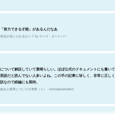
「努力できる才能」があるんだなあ
状況が信じられるかい？ by ラーズ・ヌートバー
について解説していて素晴らしい。ほぼ公式のドキュメントにも書いて
英語だと読んでない人多いよね。この手の記事に珍しく、非常に正しく
説なので続編にも期待。
組みと限界についての考察（１） - conceptualization