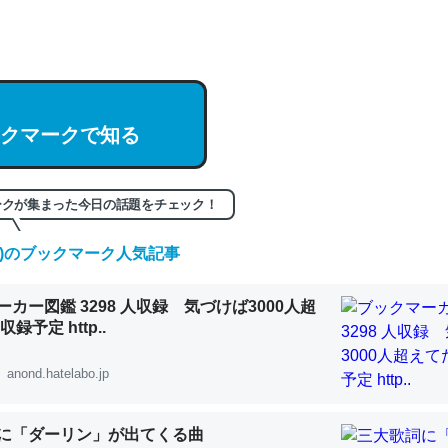
hatGPTの仕組み、特に「トークン」について解説してる記事が少ない
編来た https://isobe324649.hatenablog.com/entry/2023/03/27/
組みと限界についての考察（１） - conceptualization
クマークで知る
記事。32768トークンだと英語小説100ページ分くらい。小説でいう「
ークが集まった今日の話題をチェック！
は回収されないけど、短期記憶というには多い分量。進化すればするほ
くなりそう
(土)のブックマーク人気記事
組みと限界についての考察（１） - conceptualization
カー図鑑 3298 人収録 気づけば3000人超
録予定 http..
anond.hatelabo.jp
カルシウム少ないのか。知らんかった。調べたらコオロギのカルシウム
分の1程度。
に「ダーリン」が出てくる曲
 :: 【研究発表】昆虫学の大問題＝「昆虫はなぜ海にいないのか」に関する新仮説