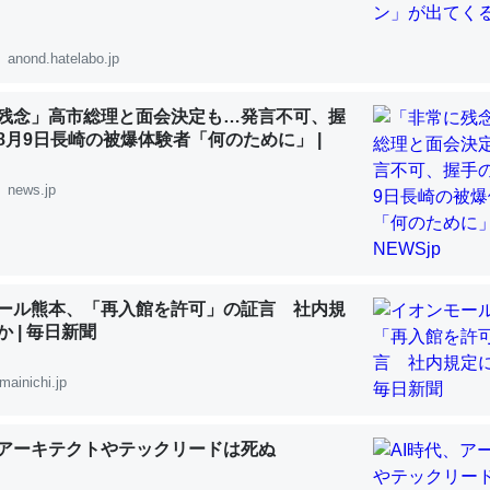
anond.hatelabo.jp
残念」高市総理と面会決定も…発言不可、握
8月9日長崎の被爆体験者「何のために」 |
「淡水はカルシウムも酸素も不足してて両方に不利だから両方が拮抗し
って面白い。海にいる鋏角類（カブトガニ・ウミグモ）はカルシウムを
news.jp
化してる筈だが、酵素が違うのか？
 :: 【研究発表】昆虫学の大問題＝「昆虫はなぜ海にいないのか」に関する新仮説
ール熊本、「再入館を許可」の証言 社内規
 | 毎日新聞
に考えるとカルシウムを大量に使う脊椎動物と貝類は苦労してるんだな
mainichi.jp
を無くしてナメクジになったり努力してるし。
 :: 【研究発表】昆虫学の大問題＝「昆虫はなぜ海にいないのか」に関する新仮説
、アーキテクトやテックリードは死ぬ