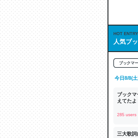
何気にC
な良記事。/続
─GPTの仕
HOT ENTRY
人気ブッ
これは良
ブックマ
の伏線」
やすく強
今日8/8
─GPTの仕
ブックマー
えてたよ 収
285 users
昆虫って
の600
三大歌詞
─ニュース