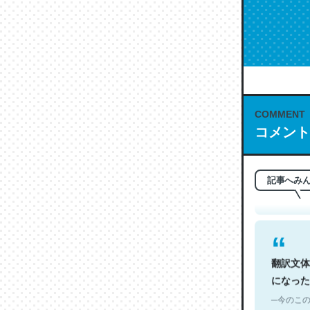
COMMENT
これは名
コメント
もお勧め。自
─今のこの
記事へみ
翻訳文体
になった
─今のこの