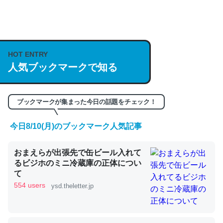
何気にChatGPTの仕組み、特に「トークン」について解
説してる記事が少ないので貴重な良記事。/続編来た
https://isobe324649.hatenablog.com/entry/2023/03/27
HOT ENTRY
/064121
人気ブックマークで知る
─GPTの仕組みと限界についての考察（１） - conceptualization
ブックマークが集まった今日の話題をチェック！
今日8/10(月)のブックマーク人気記事
これは良記事。32768トークンだと英語小説100ページ分
おまえらが出張先で缶ビール入れて
くらい。小説でいう「ずっと前の伏線」は回収されないけ
るビジホのミニ冷蔵庫の正体につい
ど、短期記憶というには多い分量。進化すればするほど分
て
かりやすく強くなりそう
554 users
ysd.theletter.jp
─GPTの仕組みと限界についての考察（１） - conceptualization