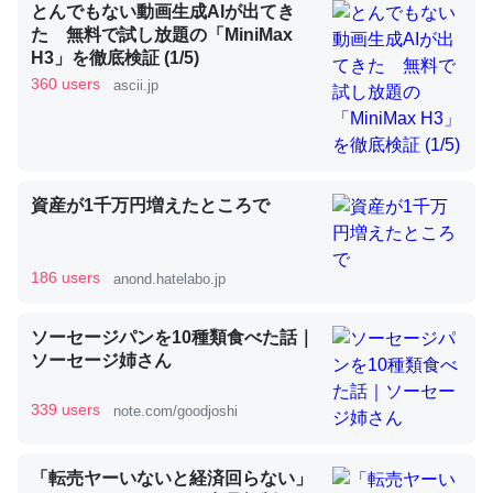
とんでもない動画生成AIが出てき
た 無料で試し放題の「MiniMax
H3」を徹底検証 (1/5)
昆虫ってカルシウム少ないのか。知らんかった。調べたら
360 users
ascii.jp
コオロギのカルシウム分はエビの600分の1程度。
─ニュース :: 【研究発表】昆虫学の大問題＝「昆虫はなぜ海にいな
いのか」に関する新仮説
資産が1千万円増えたところで
186 users
anond.hatelabo.jp
論文では「淡水はカルシウムも酸素も不足してて両方に不
利だから両方が拮抗してるのでは」とあって面白い。海に
ソーセージパンを10種類食べた話｜
いる鋏角類（カブトガニ・ウミグモ）はカルシウムを使わ
ソーセージ姉さん
ずキチンを強化してる筈だが、酵素が違うのか？
─ニュース :: 【研究発表】昆虫学の大問題＝「昆虫はなぜ海にいな
339 users
note.com/goodjoshi
いのか」に関する新仮説
「転売ヤーいないと経済回らない」