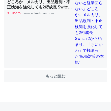
どころか…メルカリ、出品規制・不
正検知を強化しても2桁成長 Switch
2から始まり、「ちいかわ」で極ま
91 users
www.advertimes.com
これを元に考えるとカルシウムを大量に使う脊椎動物と貝
った“転売対策の本気”
類は苦労してるんだな…。腹足類だと殻を無くしてナメク
ジになったり努力してるし。
─ニュース :: 【研究発表】昆虫学の大問題＝「昆虫はなぜ海にいな
いのか」に関する新仮説
ウチもEchoを実家に置いて４年。でたまに覗いてる。ぼ
もっと読む
ちぼちRingも置こうかと画策中。あと、Googleマップで
位置情報を共有してる。電池残量や充電中かが分かるので
これ見て生きてるなって分かる。
─たまにLINEするくらいだった遠方の父67歳と僕。ITツール導入で
コミュニケーションが劇的に変化した｜tayorini by LIFULL介護