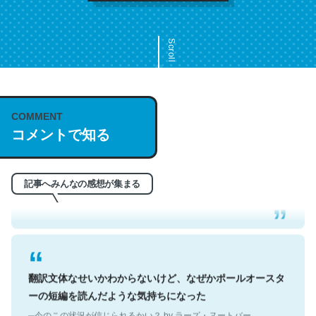
Scroll
COMMENT
これは名文。彼はとてもクレバーなんだろうなと凄く思
コメントで知る
う。英語少しでも読める人は原文もお勧め。自分はこの流
れ好き。Let’s Fucking Go. Then Covid hit. Shit.
─今のこの状況が信じられるかい？ by ラーズ・ヌートバー
記事へみんなの感想が集まる
翻訳文体なせいかわからないけど、なぜかポールオースタ
ーの短編を読んだような気持ちになった
─今のこの状況が信じられるかい？ by ラーズ・ヌートバー