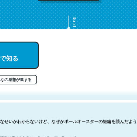
Scroll
で知る
文。彼はとてもクレバーなんだろうなと凄く思う。英語少しでも読める
分はこの流れ好き。Let’s Fucking Go. Then Covid hit. Shit.
状況が信じられるかい？ by ラーズ・ヌートバー
んなの感想が集まる
なせいかわからないけど、なぜかポールオースターの短編を読んだよう
状況が信じられるかい？ by ラーズ・ヌートバー