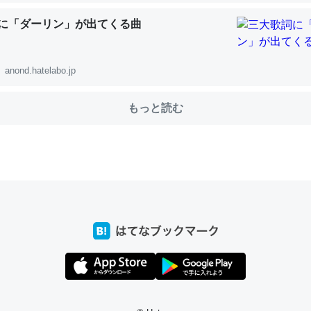
に「ダーリン」が出てくる曲
choを実家に置いて４年。でたまに覗いてる。ぼちぼちRingも置こう
anond.hatelabo.jp
、Googleマップで位置情報を共有してる。電池残量や充電中かが分か
きてるなって分かる。
もっと読む
INEするくらいだった遠方の父67歳と僕。ITツール導入でコミュニケーションが劇
ni by LIFULL介護
じ理由でEcho Show 8を設定中でした。PrimeとかSpotifyを支払
生で親と会える残り時間を日数にすると1週間とかの人が多いそうだけ
00倍以上に伸ばす効果があるはず……
INEするくらいだった遠方の父67歳と僕。ITツール導入でコミュニケーションが劇
ni by LIFULL介護