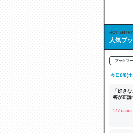
何気にC
な良記事。/続
─GPTの仕
HOT ENTRY
人気ブッ
これは良
ブックマ
の伏線」
今日8/8
やすく強
─GPTの仕
「好きな
答が正論
147 users
昆虫って
の600