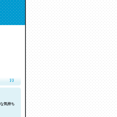
人は原文
な気持ち