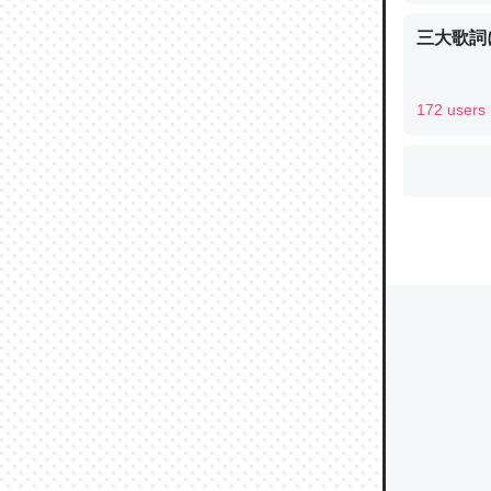
三大歌詞
ウチもE
172 users
中。あと
れ見て生
─たまにL
た｜tayori
ちょうど同
きる。一
を実質1
─たまにL
た｜tayori