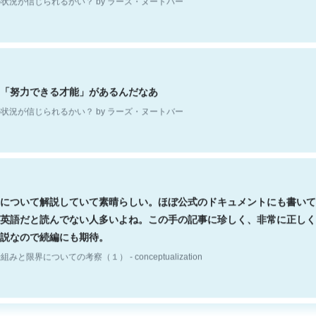
「努力できる才能」があるんだなあ
状況が信じられるかい？ by ラーズ・ヌートバー
について解説していて素晴らしい。ほぼ公式のドキュメントにも書いて
英語だと読んでない人多いよね。この手の記事に珍しく、非常に正しく
説なので続編にも期待。
組みと限界についての考察（１） - conceptualization