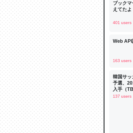
ブックマー
─ニュース
えてたよ 収
401 users
Web AP
論文では
は」とあ
チンを強
163 users
─ニュース
韓国サッ
予選、20
入手（TBS 
ュース
137 users
これを元
類だと殻
─ニュース