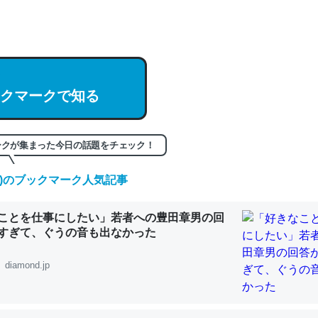
hatGPTの仕組み、特に「トークン」について解説してる記事が少ない
編来た https://isobe324649.hatenablog.com/entry/2023/03/27/
組みと限界についての考察（１） - conceptualization
クマークで知る
記事。32768トークンだと英語小説100ページ分くらい。小説でいう「
ークが集まった今日の話題をチェック！
は回収されないけど、短期記憶というには多い分量。進化すればするほ
(土)のブックマーク人気記事
くなりそう
組みと限界についての考察（１） - conceptualization
ことを仕事にしたい」若者への豊田章男の回
すぎて、ぐうの音も出なかった
diamond.jp
カルシウム少ないのか。知らんかった。調べたらコオロギのカルシウム
分の1程度。