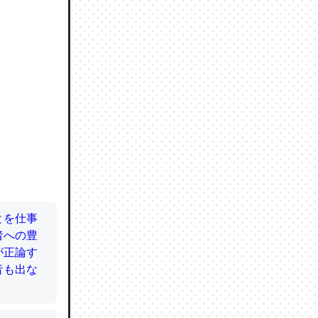
ので貴重
064121
ずっと前
ど分かり
分はエビ