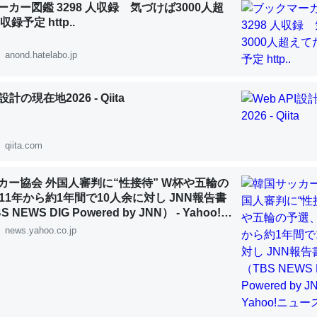
カー図鑑 3298 人収録 気づけば3000人超
 :: 【研究発表】昆虫学の大問題＝「昆虫はなぜ海にいないのか」に関する新仮説
録予定 http..
anond.hatelabo.jp
I設計の現在地2026 - Qiita
「淡水はカルシウムも酸素も不足してて両方に不利だから両方が拮抗し
って面白い。海にいる鋏角類（カブトガニ・ウミグモ）はカルシウムを
化してる筈だが、酵素が違うのか？
qiita.com
 :: 【研究発表】昆虫学の大問題＝「昆虫はなぜ海にいないのか」に関する新仮説
カー協会 外国人審判に“性接待” W杯や五輪の
11年から約1年間で10人余に対し JNN報告書
NEWS DIG Powered by JNN） - Yahoo!ニ
news.yahoo.co.jp
に考えるとカルシウムを大量に使う脊椎動物と貝類は苦労してるんだな
を無くしてナメクジになったり努力してるし。
 :: 【研究発表】昆虫学の大問題＝「昆虫はなぜ海にいないのか」に関する新仮説