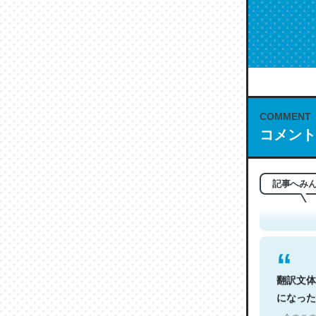
COMMENT
コメント
これは名
もお勧め。自
─今のこの
記事へみ
翻訳文体
になった
─今のこの