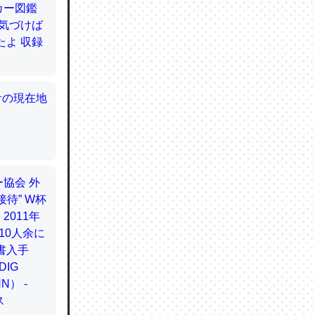
てるので
使わずキ
…。腹足