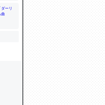
かと画策
るのでこ
的に変化し
う孝行もで
ど、それ
的に変化し