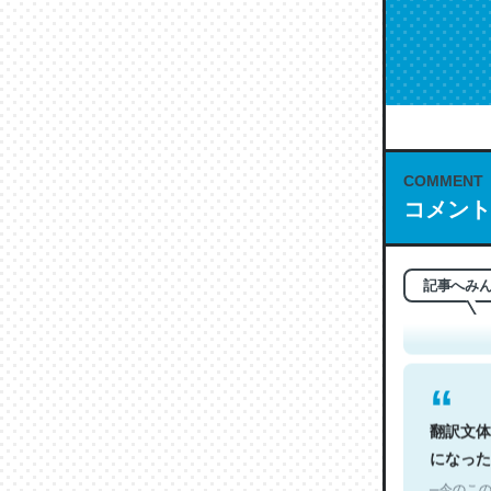
COMMENT
コメント
これは名
もお勧め。自
─今のこの
記事へみ
翻訳文体
になった
─今のこの