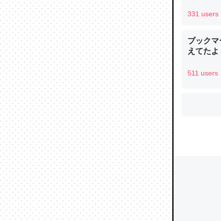
331 users
ウチもE
ブックマー
えてたよ 収
中。あと
れ見て生
511 users
─たまにL
た｜tayori
ちょうど同
きる。一
を実質1
─たまにL
た｜tayori