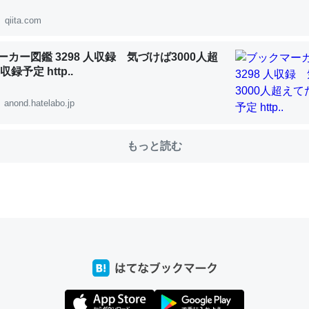
qiita.com
choを実家に置いて４年。でたまに覗いてる。ぼちぼちRingも置こう
カー図鑑 3298 人収録 気づけば3000人超
録予定 http..
、Googleマップで位置情報を共有してる。電池残量や充電中かが分か
きてるなって分かる。
anond.hatelabo.jp
INEするくらいだった遠方の父67歳と僕。ITツール導入でコミュニケーションが劇
ni by LIFULL介護
もっと読む
じ理由でEcho Show 8を設定中でした。PrimeとかSpotifyを支払
生で親と会える残り時間を日数にすると1週間とかの人が多いそうだけ
00倍以上に伸ばす効果があるはず……
INEするくらいだった遠方の父67歳と僕。ITツール導入でコミュニケーションが劇
ni by LIFULL介護