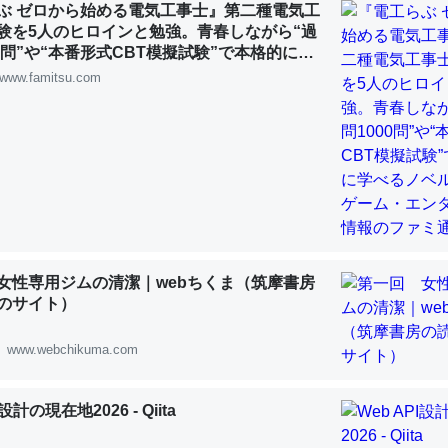
ぶ ゼロから始める電気工事士』第二種電気工
 :: 【研究発表】昆虫学の大問題＝「昆虫はなぜ海にいないのか」に関する新仮説
験を5人のヒロインと勉強。青春しながら“過
00問”や“本番形式CBT模擬試験”で本格的に学
ルゲーム | ゲーム・エンタメ最新情報のファミ
www.famitsu.com
「淡水はカルシウムも酸素も不足してて両方に不利だから両方が拮抗し
って面白い。海にいる鋏角類（カブトガニ・ウミグモ）はカルシウムを
化してる筈だが、酵素が違うのか？
 :: 【研究発表】昆虫学の大問題＝「昆虫はなぜ海にいないのか」に関する新仮説
女性専用ジムの清潔｜webちくま（筑摩書房
のサイト）
に考えるとカルシウムを大量に使う脊椎動物と貝類は苦労してるんだな
www.webchikuma.com
を無くしてナメクジになったり努力してるし。
 :: 【研究発表】昆虫学の大問題＝「昆虫はなぜ海にいないのか」に関する新仮説
I設計の現在地2026 - Qiita