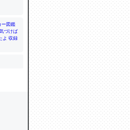
かと画策
るのでこ
的に変化し
う孝行もで
ど、それ
的に変化し