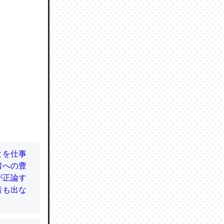
ので貴重
064121
ずっと前
ど分かり
分はエビ