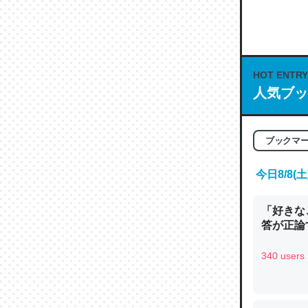
何気にC
な良記事。/続
─GPTの仕
HOT ENTRY
人気ブッ
これは良
ブックマ
の伏線」
やすく強
今日8/8
─GPTの仕
「好きな
答が正論
340 users
昆虫って
の600