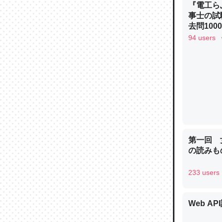
『電工ら
─ニュース
事士の試
去問10
べるノベ
94 users
通.com
論文では
は」とあ
チンを強
─ニュース
第一回 
の読みも
これを元
233 users
類だと殻
─ニュース
Web AP