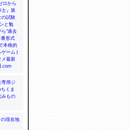
てるので
使わずキ
…。腹足