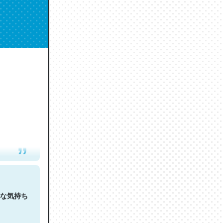
人は原文
な気持ち