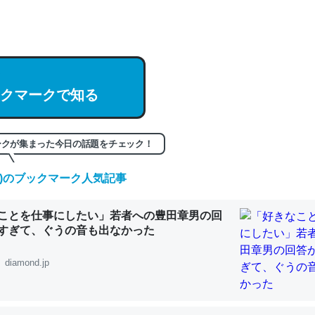
hatGPTの仕組み、特に「トークン」について解説してる記事が少ない
編来た https://isobe324649.hatenablog.com/entry/2023/03/27/
組みと限界についての考察（１） - conceptualization
クマークで知る
記事。32768トークンだと英語小説100ページ分くらい。小説でいう「
ークが集まった今日の話題をチェック！
は回収されないけど、短期記憶というには多い分量。進化すればするほ
くなりそう
(土)のブックマーク人気記事
組みと限界についての考察（１） - conceptualization
ことを仕事にしたい」若者への豊田章男の回
すぎて、ぐうの音も出なかった
diamond.jp
カルシウム少ないのか。知らんかった。調べたらコオロギのカルシウム
分の1程度。