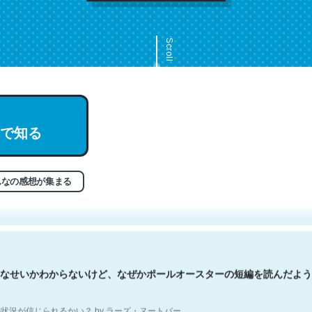
Scroll
で知る
文。彼はとてもクレバーなんだろうなと凄く思う。英語少しでも読める
分はこの流れ好き。Let’s Fucking Go. Then Covid hit. Shit.
状況が信じられるかい？ by ラーズ・ヌートバー
んなの感想が集まる
なせいかわからないけど、なぜかポールオースターの短編を読んだよう
状況が信じられるかい？ by ラーズ・ヌートバー