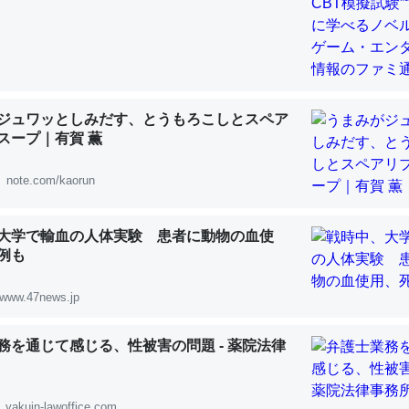
 :: 【研究発表】昆虫学の大問題＝「昆虫はなぜ海にいないのか」に関する新仮説
ジュワッとしみだす、とうもろこしとスペア
「淡水はカルシウムも酸素も不足してて両方に不利だから両方が拮抗し
スープ｜有賀 薫
って面白い。海にいる鋏角類（カブトガニ・ウミグモ）はカルシウムを
化してる筈だが、酵素が違うのか？
note.com/kaorun
 :: 【研究発表】昆虫学の大問題＝「昆虫はなぜ海にいないのか」に関する新仮説
大学で輸血の人体実験 患者に動物の血使
例も
www.47news.jp
に考えるとカルシウムを大量に使う脊椎動物と貝類は苦労してるんだな
を無くしてナメクジになったり努力してるし。
務を通じて感じる、性被害の問題 - 薬院法律
 :: 【研究発表】昆虫学の大問題＝「昆虫はなぜ海にいないのか」に関する新仮説
yakuin-lawoffice.com