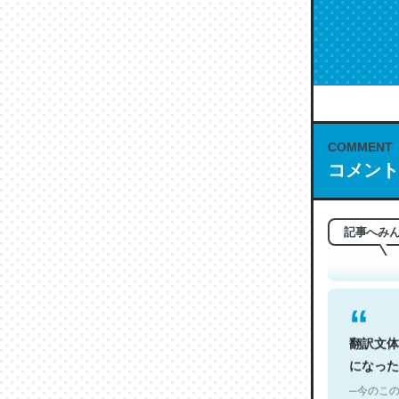
COMMENT
これは名
コメント
もお勧め。自
─今のこの
記事へみ
翻訳文体
になった
─今のこの