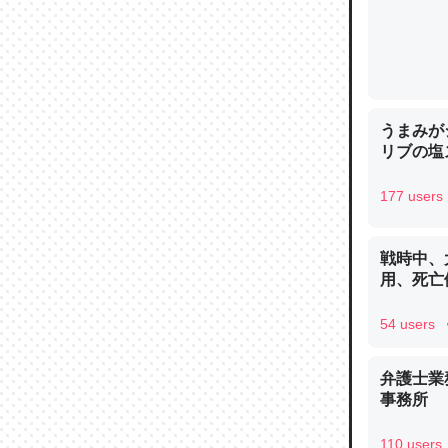
─ニュース
うまみが
論文では
リブの塩
は」とあ
チンを強
177 users
─ニュース
戦時中、
用、死亡
54 users
これを元
類だと殻
弁護士業
─ニュース
事務所
110 users