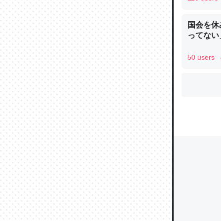
国会を休
ウチもE
ってない
中。あと
50 users
れ見て生
─たまにL
た｜tayori
ちょうど同
きる。一
を実質1
─たまにL
た｜tayori