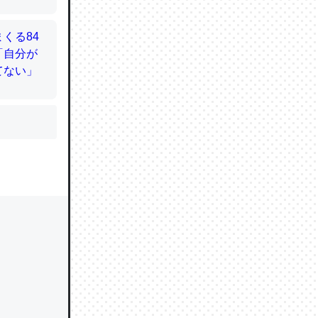
かと画策
るのでこ
的に変化し
う孝行もで
ど、それ
的に変化し