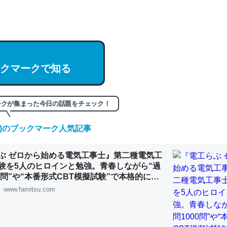
hatGPTの仕組み、特に「トークン」について解説してる記事が少ない
編来た https://isobe324649.hatenablog.com/entry/2023/03/27/
組みと限界についての考察（１） - conceptualization
クマークで知る
記事。32768トークンだと英語小説100ページ分くらい。小説でいう「
ークが集まった今日の話題をチェック！
は回収されないけど、短期記憶というには多い分量。進化すればするほ
くなりそう
(日)のブックマーク人気記事
組みと限界についての考察（１） - conceptualization
ぶ ゼロから始める電気工事士』第二種電気工
験を5人のヒロインと勉強。青春しながら“過
00問”や“本番形式CBT模擬試験”で本格的に学
ルゲーム | ゲーム・エンタメ最新情報のファミ
www.famitsu.com
カルシウム少ないのか。知らんかった。調べたらコオロギのカルシウム
分の1程度。