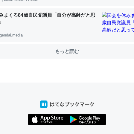
みまくる84歳自民党議員「自分が高齢だと思
choを実家に置いて４年。でたまに覗いてる。ぼちぼちRingも置こう
」
、Googleマップで位置情報を共有してる。電池残量や充電中かが分か
gendai.media
きてるなって分かる。
INEするくらいだった遠方の父67歳と僕。ITツール導入でコミュニケーションが劇
ni by LIFULL介護
もっと読む
じ理由でEcho Show 8を設定中でした。PrimeとかSpotifyを支払
生で親と会える残り時間を日数にすると1週間とかの人が多いそうだけ
00倍以上に伸ばす効果があるはず……
INEするくらいだった遠方の父67歳と僕。ITツール導入でコミュニケーションが劇
ni by LIFULL介護