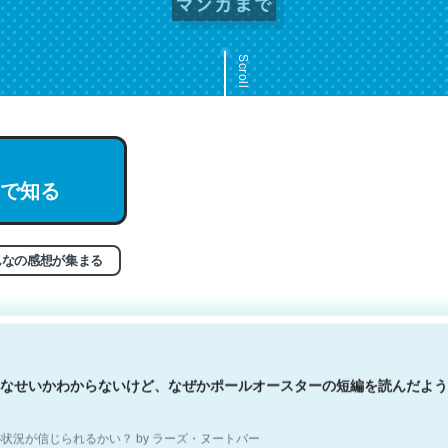
Scroll
文。彼はとてもクレバーなんだろうなと凄く思う。英語少しでも読める
で知る
分はこの流れ好き。Let’s Fucking Go. Then Covid hit. Shit.
状況が信じられるかい？ by ラーズ・ヌートバー
んなの感想が集まる
なせいかわからないけど、なぜかポールオースターの短編を読んだよう
状況が信じられるかい？ by ラーズ・ヌートバー