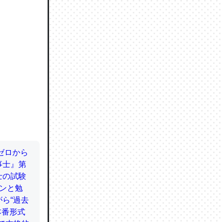
ので貴重
064121
ずっと前
ど分かり
分はエビ