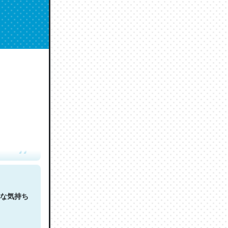
人は原文
な気持ち