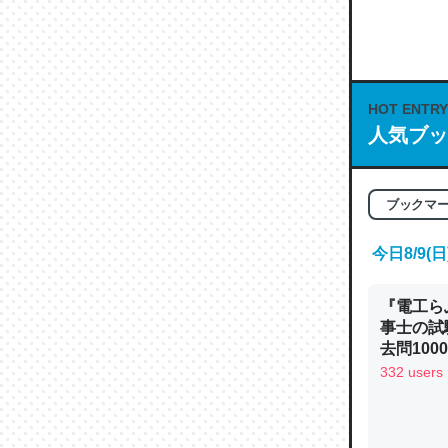
何気にC
な良記事。/続
─GPTの仕
HOT ENTRY
人気ブッ
これは良
ブックマ
の伏線」
やすく強
今日8/9
─GPTの仕
『電工ら
事士の試
去問10
べるノベ
332 users
通.com
昆虫って
の600