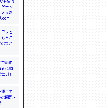
てるので
使わずキ
…。腹足