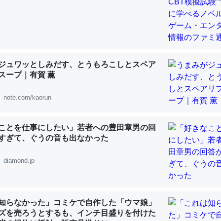
「淡水はカルシウムも酸素も不足してて両方に不利だから両方が拮抗し
ジュワッとしみだす、とうもろこしとスペア
って面白い。海にいる鋏角類（カブトガニ・ウミグモ）はカルシウムを
スープ｜有賀 薫
化してる筈だが、酵素が違うのか？
note.com/kaorun
 :: 【研究発表】昆虫学の大問題＝「昆虫はなぜ海にいないのか」に関する新仮説
ことを仕事にしたい」若者への豊田章男の回
すぎて、ぐうの音も出なかった
diamond.jp
に考えるとカルシウムを大量に使う脊椎動物と貝類は苦労してるんだな
を無くしてナメクジになったり努力してるし。
 :: 【研究発表】昆虫学の大問題＝「昆虫はなぜ海にいないのか」に関する新仮説
知らなかった」コミケで自作した「ウマ娘」
ズを売ろうとするも、インチ目盛りを付けた