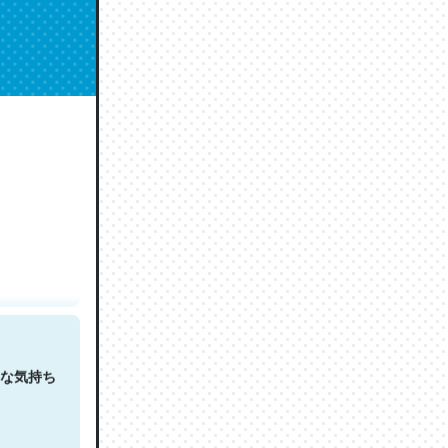
人は原文
な気持ち