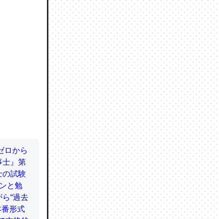
ので貴重
064121
ずっと前
ど分かり
分はエビ