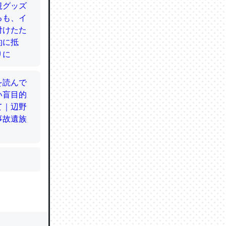
かと画策
るのでこ
的に変化し
う孝行もで
ど、それ
的に変化し