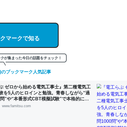
hatGPTの仕組み、特に「トークン」について解説してる記事が少ない
編来た https://isobe324649.hatenablog.com/entry/2023/03/27/
組みと限界についての考察（１） - conceptualization
クマークで知る
記事。32768トークンだと英語小説100ページ分くらい。小説でいう「
ークが集まった今日の話題をチェック！
は回収されないけど、短期記憶というには多い分量。進化すればするほ
くなりそう
(日)のブックマーク人気記事
組みと限界についての考察（１） - conceptualization
ぶ ゼロから始める電気工事士』第二種電気工
験を5人のヒロインと勉強。青春しながら“過
00問”や“本番形式CBT模擬試験”で本格的に学
ルゲーム | ゲーム・エンタメ最新情報のファミ
www.famitsu.com
カルシウム少ないのか。知らんかった。調べたらコオロギのカルシウム
分の1程度。
 :: 【研究発表】昆虫学の大問題＝「昆虫はなぜ海にいないのか」に関する新仮説