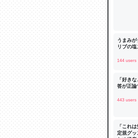
論文では
うまみが
は」とあ
リブの塩
チンを強
144 users
─ニュース
「好きな
答が正論
443 users
これを元
類だと殻
─ニュース
「これは
定規グッ