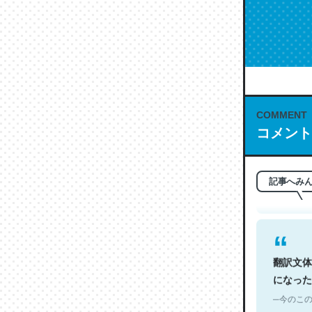
COMMENT
これは名
コメント
もお勧め。自
─今のこの
記事へみ
翻訳文体
になった
─今のこの