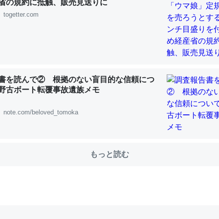
省の規約に抵触、販売見送りに
togetter.com
choを実家に置いて４年。でたまに覗いてる。ぼちぼちRingも置こう
、Googleマップで位置情報を共有してる。電池残量や充電中かが分か
きてるなって分かる。
INEするくらいだった遠方の父67歳と僕。ITツール導入でコミュニケーションが劇
ni by LIFULL介護
書を読んで② 根拠のない盲目的な信頼につ
野古ボート転覆事故遺族メモ
note.com/beloved_tomoka
じ理由でEcho Show 8を設定中でした。PrimeとかSpotifyを支払
生で親と会える残り時間を日数にすると1週間とかの人が多いそうだけ
もっと読む
00倍以上に伸ばす効果があるはず……
INEするくらいだった遠方の父67歳と僕。ITツール導入でコミュニケーションが劇
ni by LIFULL介護