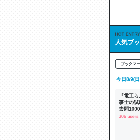
何気にC
な良記事。/続
─GPTの仕
HOT ENTRY
人気ブッ
これは良
ブックマ
の伏線」
やすく強
今日8/9
─GPTの仕
『電工ら
事士の試
去問10
べるノベ
306 users
昆虫って
通.com
の600
─ニュース