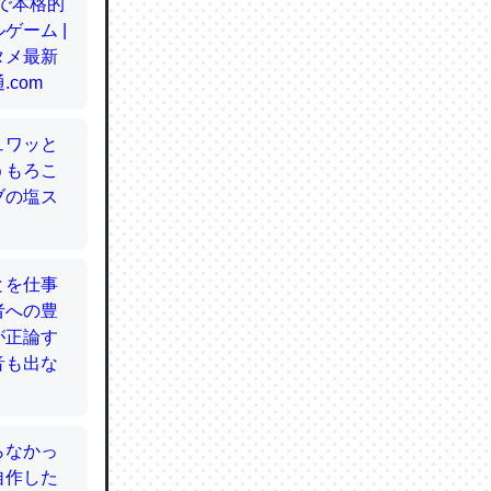
てるので
使わずキ
…。腹足