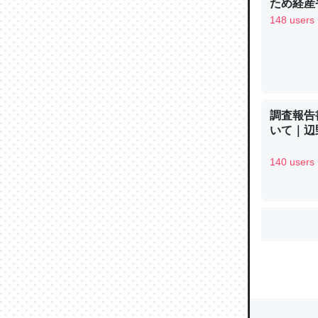
ため経産
148 users
ウチもE
中。あと
れ見て生
─たまにL
た｜tayori
調査報告
いて｜辺
140 users
ちょうど同
きる。一
を実質1
─たまにL
た｜tayori