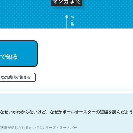
Scroll
文。彼はとてもクレバーなんだろうなと凄く思う。英語少しでも読める
で知る
分はこの流れ好き。Let’s Fucking Go. Then Covid hit. Shit.
状況が信じられるかい？ by ラーズ・ヌートバー
んなの感想が集まる
なせいかわからないけど、なぜかポールオースターの短編を読んだよう
状況が信じられるかい？ by ラーズ・ヌートバー