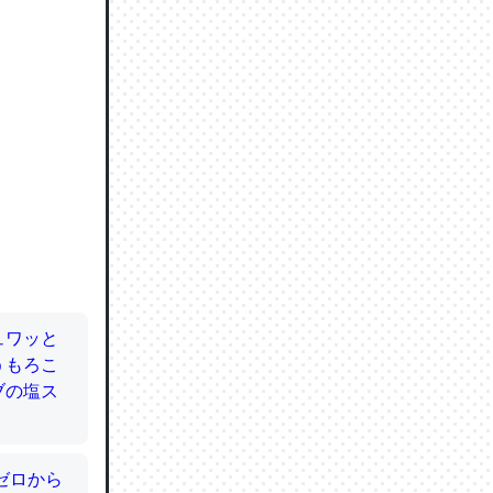
ので貴重
064121
ずっと前
ど分かり
分はエビ