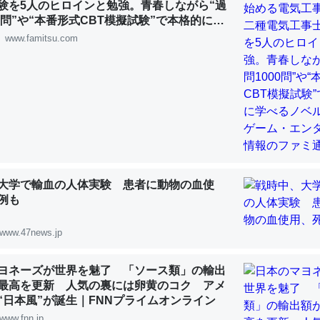
験を5人のヒロインと勉強。青春しながら“過
 :: 【研究発表】昆虫学の大問題＝「昆虫はなぜ海にいないのか」に関する新仮説
00問”や“本番形式CBT模擬試験”で本格的に学
ルゲーム | ゲーム・エンタメ最新情報のファミ
www.famitsu.com
「淡水はカルシウムも酸素も不足してて両方に不利だから両方が拮抗し
って面白い。海にいる鋏角類（カブトガニ・ウミグモ）はカルシウムを
化してる筈だが、酵素が違うのか？
 :: 【研究発表】昆虫学の大問題＝「昆虫はなぜ海にいないのか」に関する新仮説
大学で輸血の人体実験 患者に動物の血使
例も
www.47news.jp
に考えるとカルシウムを大量に使う脊椎動物と貝類は苦労してるんだな
を無くしてナメクジになったり努力してるし。
ヨネーズが世界を魅了 「ソース類」の輸出
最高を更新 人気の裏には卵黄のコク アメ
 :: 【研究発表】昆虫学の大問題＝「昆虫はなぜ海にいないのか」に関する新仮説
“日本風”が誕生｜FNNプライムオンライン
www.fnn.jp