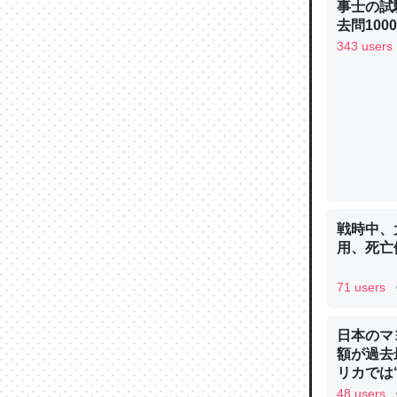
事士の試
─ニュース
去問10
べるノベ
343 users
通.com
論文では
は」とあ
チンを強
─ニュース
戦時中、
用、死亡
71 users
これを元
類だと殻
日本のマ
額が過去
─ニュース
リカでは
48 users