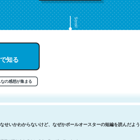
Scroll
で知る
文。彼はとてもクレバーなんだろうなと凄く思う。英語少しでも読める
分はこの流れ好き。Let’s Fucking Go. Then Covid hit. Shit.
状況が信じられるかい？ by ラーズ・ヌートバー
んなの感想が集まる
なせいかわからないけど、なぜかポールオースターの短編を読んだよう
状況が信じられるかい？ by ラーズ・ヌートバー