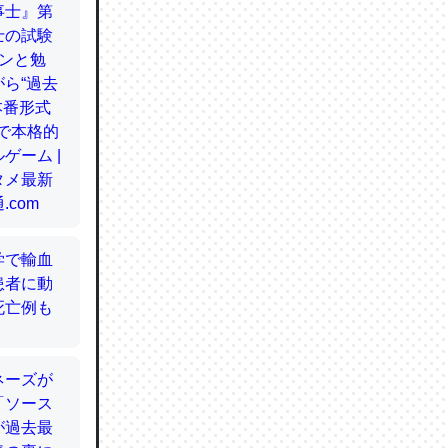
てるので
使わずキ
…。腹足