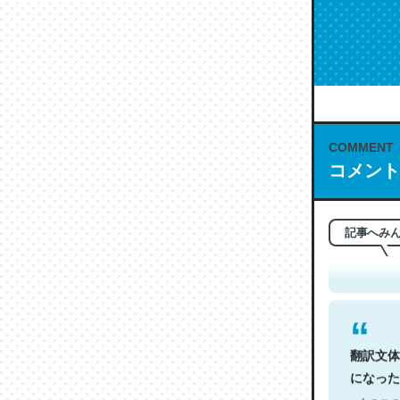
COMMENT
コメント
これは名
もお勧め。自
─今のこの
記事へみ
翻訳文体
になった
─今のこの