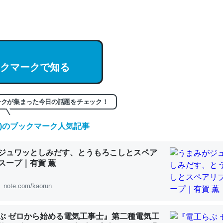
hatGPTの仕組み、特に「トークン」について解説してる記事が少ない
編来た https://isobe324649.hatenablog.com/entry/2023/03/27/
組みと限界についての考察（１） - conceptualization
クマークで知る
記事。32768トークンだと英語小説100ページ分くらい。小説でいう「
ークが集まった今日の話題をチェック！
は回収されないけど、短期記憶というには多い分量。進化すればするほ
(日)のブックマーク人気記事
くなりそう
組みと限界についての考察（１） - conceptualization
ジュワッとしみだす、とうもろこしとスペア
スープ｜有賀 薫
note.com/kaorun
カルシウム少ないのか。知らんかった。調べたらコオロギのカルシウム
ぶ ゼロから始める電気工事士』第二種電気工
分の1程度。