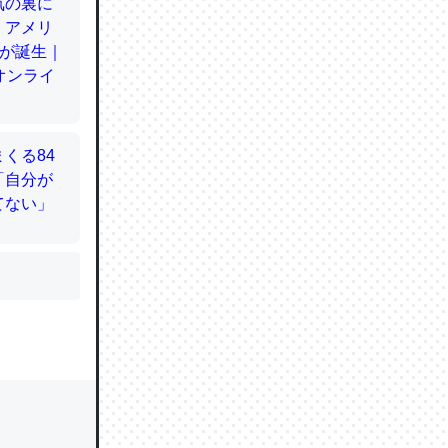
かと画策
るのでこ
的に変化し
う孝行もで
ど、それ
的に変化し