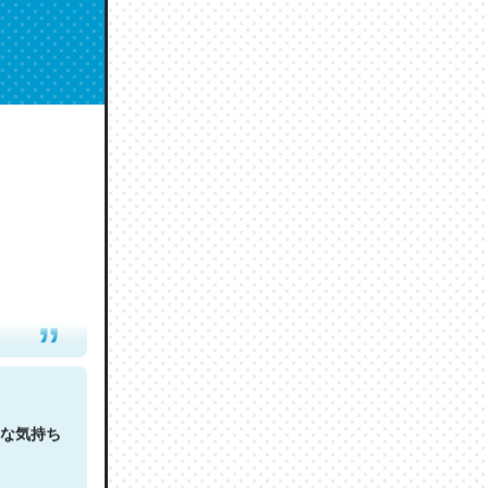
人は原文
な気持ち