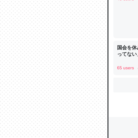
ウチもE
中。あと
れ見て生
国会を休
─たまにL
ってない
た｜tayori
65 users
ちょうど同
きる。一
を実質1
─たまにL
た｜tayori