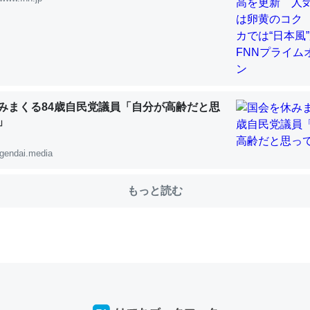
choを実家に置いて４年。でたまに覗いてる。ぼちぼちRingも置こう
、Googleマップで位置情報を共有してる。電池残量や充電中かが分か
きてるなって分かる。
みまくる84歳自民党議員「自分が高齢だと思
INEするくらいだった遠方の父67歳と僕。ITツール導入でコミュニケーションが劇
」
ni by LIFULL介護
gendai.media
もっと読む
じ理由でEcho Show 8を設定中でした。PrimeとかSpotifyを支払
生で親と会える残り時間を日数にすると1週間とかの人が多いそうだけ
00倍以上に伸ばす効果があるはず……
INEするくらいだった遠方の父67歳と僕。ITツール導入でコミュニケーションが劇
ni by LIFULL介護