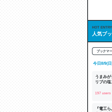
何気にC
な良記事。/続
─GPTの仕
HOT ENTRY
人気ブッ
これは良
ブックマ
の伏線」
今日8/9
やすく強
─GPTの仕
うまみが
リブの塩
197 users
昆虫って
『電工ら
の600