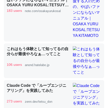
OSAKA YURU KOSAL:TETSUYA
KITAMOTO
183 users
note.com/osakayurukosal
昆虫ってカルシウム少ないのか。知らんかった。調べたら
コオロギのカルシウム分はエビの600分の1程度。
─ニュース :: 【研究発表】昆虫学の大問題＝「昆虫はなぜ海にいな
いのか」に関する新仮説
これはもう体験として知ってるの自
分らが最後やろなぁ…ってこと
論文では「淡水はカルシウムも酸素も不足してて両方に不
106 users
anond.hatelabo.jp
利だから両方が拮抗してるのでは」とあって面白い。海に
いる鋏角類（カブトガニ・ウミグモ）はカルシウムを使わ
ずキチンを強化してる筈だが、酵素が違うのか？
Claude Code で「ループエンジニ
─ニュース :: 【研究発表】昆虫学の大問題＝「昆虫はなぜ海にいな
アリング」を実践してみた
いのか」に関する新仮説
273 users
zenn.dev/tetsu_don