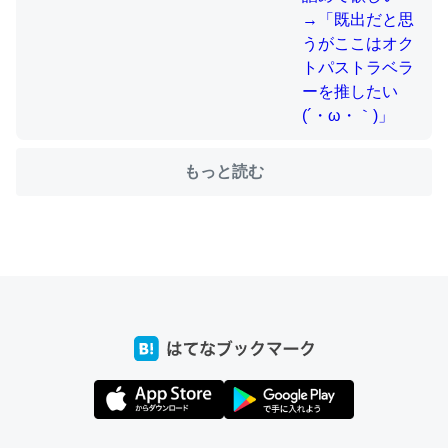
ちょうど同じ理由でEcho Show 8を設定中でした。Prime
とかSpotifyを支払う孝行もできる。一生で親と会える残
り時間を日数にすると1週間とかの人が多いそうだけど、
それを実質100倍以上に伸ばす効果があるはず……
もっと読む
─たまにLINEするくらいだった遠方の父67歳と僕。ITツール導入で
コミュニケーションが劇的に変化した｜tayorini by LIFULL介護
私も3年前ぐらいに祖母の家に設置した。ポケットWifiみ
たいなのでネット環境作ったけどAlexaしか使わないので
回線代ほとんどかからないですよ。参考：
https://toyoshi.hatenablog.com/entry/2019/05/15/1805
34