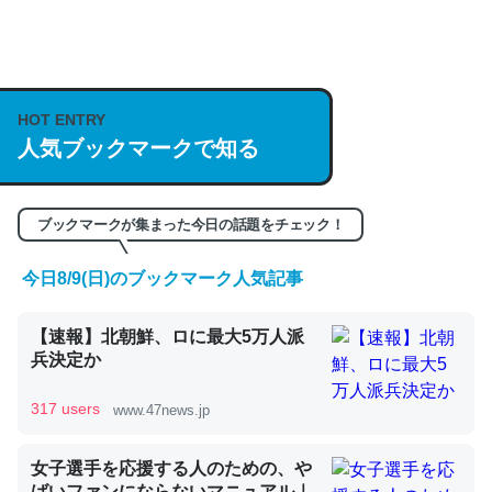
何気にChatGPTの仕組み、特に「トークン」について解
説してる記事が少ないので貴重な良記事。/続編来た
https://isobe324649.hatenablog.com/entry/2023/03/27
HOT ENTRY
/064121
人気ブックマークで知る
─GPTの仕組みと限界についての考察（１） - conceptualization
ブックマークが集まった今日の話題をチェック！
今日8/9(日)のブックマーク人気記事
これは良記事。32768トークンだと英語小説100ページ分
【速報】北朝鮮、ロに最大5万人派
くらい。小説でいう「ずっと前の伏線」は回収されないけ
兵決定か
ど、短期記憶というには多い分量。進化すればするほど分
かりやすく強くなりそう
317 users
www.47news.jp
─GPTの仕組みと限界についての考察（１） - conceptualization
女子選手を応援する人のための、や
ばいファンにならないマニュアル｜