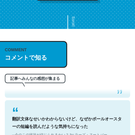
Scroll
COMMENT
これは名文。彼はとてもクレバーなんだろうなと凄く思
コメントで知る
う。英語少しでも読める人は原文もお勧め。自分はこの流
れ好き。Let’s Fucking Go. Then Covid hit. Shit.
─今のこの状況が信じられるかい？ by ラーズ・ヌートバー
記事へみんなの感想が集まる
翻訳文体なせいかわからないけど、なぜかポールオースタ
ーの短編を読んだような気持ちになった
─今のこの状況が信じられるかい？ by ラーズ・ヌートバー