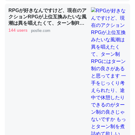
RPGが好きなんですけど、現在のア
クションRPGが上位互換みたいな風
これを元に考えるとカルシウムを大量に使う脊椎動物と貝
潮は異を唱えたくて、ターン制RPG
類は苦労してるんだな…。腹足類だと殻を無くしてナメク
にはターン制の良さがあると思って
144 users
posfie.com
ジになったり努力してるし。
ます 一手をじっくり考えられたり、
途中で休憩したりできるのがターン
─ニュース :: 【研究発表】昆虫学の大問題＝「昆虫はなぜ海にいな
いのか」に関する新仮説
制の良さじゃないですか もっとター
ン制を煮詰めて欲しい→「既出だと
思うがここはオクトパストラベラー
を推したい(´・ω・｀)」
ウチもEchoを実家に置いて４年。でたまに覗いてる。ぼ
ちぼちRingも置こうかと画策中。あと、Googleマップで
位置情報を共有してる。電池残量や充電中かが分かるので
これ見て生きてるなって分かる。
─たまにLINEするくらいだった遠方の父67歳と僕。ITツール導入で
コミュニケーションが劇的に変化した｜tayorini by LIFULL介護