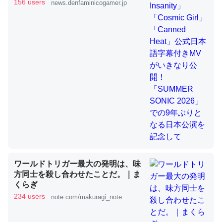
きMVがいきなり公開！「SUMMER
156 users
news.denfaminicogamer.jp
SONIC 2026」での9年ぶりとなる日
本公演を記念して
これを元に考えるとカルシウムを大量に使う脊椎動物と貝
類は苦労してるんだな…。腹足類だと殻を無くしてナメク
ジになったり努力してるし。
─ニュース :: 【研究発表】昆虫学の大問題＝「昆虫はなぜ海にいな
いのか」に関する新仮説
ウチもEchoを実家に置いて４年。でたまに覗いてる。ぼ
ちぼちRingも置こうかと画策中。あと、Googleマップで
ワールドトリガー最大の発明は、味
位置情報を共有してる。電池残量や充電中かが分かるので
方同士を殺し合わせたことだ。｜ま
これ見て生きてるなって分かる。
くらぎ
─たまにLINEするくらいだった遠方の父67歳と僕。ITツール導入で
234 users
note.com/makuragi_note
コミュニケーションが劇的に変化した｜tayorini by LIFULL介護