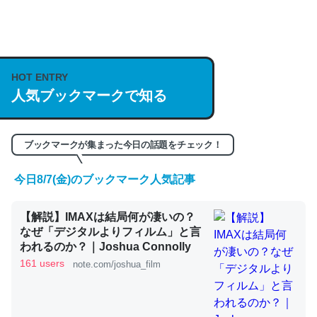
何気にChatGPTの仕組み、特に「トークン」について解
説してる記事が少ないので貴重な良記事。/続編来た
https://isobe324649.hatenablog.com/entry/2023/03/27
HOT ENTRY
人気ブックマークで知る
/064121
─GPTの仕組みと限界についての考察（１） - conceptualization
ブックマークが集まった今日の話題をチェック！
今日8/7(金)のブックマーク人気記事
これは良記事。32768トークンだと英語小説100ページ分
【解説】IMAXは結局何が凄いの？
くらい。小説でいう「ずっと前の伏線」は回収されないけ
なぜ「デジタルよりフィルム」と言
ど、短期記憶というには多い分量。進化すればするほど分
われるのか？｜Joshua Connolly
かりやすく強くなりそう
161 users
note.com/joshua_film
─GPTの仕組みと限界についての考察（１） - conceptualization