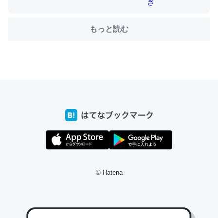
もっと読む
ちょうど同じ理由でEcho Show 8を設定中でした。Prime
とかSpotifyを支払う孝行もできる。一生で親と会える残
り時間を日数にすると1週間とかの人が多いそうだけど、
それを実質100倍以上に伸ばす効果があるはず……
─たまにLINEするくらいだった遠方の父67歳と僕。ITツール導入で
コミュニケーションが劇的に変化した｜tayorini by LIFULL介護
私も3年前ぐらいに祖母の家に設置した。ポケットWifiみ
© Hatena
たいなのでネット環境作ったけどAlexaしか使わないので
回線代ほとんどかからないですよ。参考：
https://toyoshi.hatenablog.com/entry/2019/05/15/1805
34