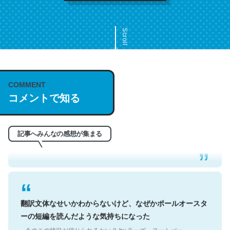
Scroll
COMMENT
これは名文。彼はとてもクレバーなんだろうなと凄く思
コメントで知る
う。英語少しでも読める人は原文もお勧め。自分はこの流
れ好き。Let’s Fucking Go. Then Covid hit. Shit.
─今のこの状況が信じられるかい？ by ラーズ・ヌートバー
記事へみんなの感想が集まる
翻訳文体なせいかわからないけど、なぜかポールオースタ
ーの短編を読んだような気持ちになった
─今のこの状況が信じられるかい？ by ラーズ・ヌートバー