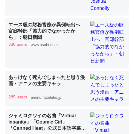
昆虫ってカルシウム少ないのか。知らんかった。調べたら
エース級の財務官僚が異例転出へ
コオロギのカルシウム分はエビの600分の1程度。
官邸幹部「協力的でなかったか
ら」：朝日新聞
─ニュース :: 【研究発表】昆虫学の大問題＝「昆虫はなぜ海にいな
いのか」に関する新仮説
330 users
www.asahi.com
あっけなく死んでしまったと思う漫
論文では「淡水はカルシウムも酸素も不足してて両方に不
画・アニメの主要キャラ
利だから両方が拮抗してるのでは」とあって面白い。海に
いる鋏角類（カブトガニ・ウミグモ）はカルシウムを使わ
285 users
anond.hatelabo.jp
ずキチンを強化してる筈だが、酵素が違うのか？
─ニュース :: 【研究発表】昆虫学の大問題＝「昆虫はなぜ海にいな
ジャミロクワイの名曲「Virtual
いのか」に関する新仮説
Insanity」「Cosmic Girl」
「Canned Heat」公式日本語字幕付