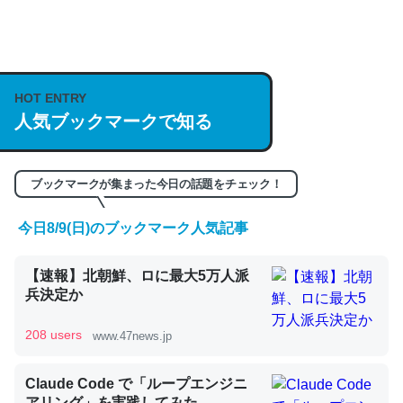
何気にChatGPTの仕組み、特に「トークン」について解
説してる記事が少ないので貴重な良記事。/続編来た
https://isobe324649.hatenablog.com/entry/2023/03/27
HOT ENTRY
人気ブックマークで知る
/064121
─GPTの仕組みと限界についての考察（１） - conceptualization
ブックマークが集まった今日の話題をチェック！
今日8/9(日)のブックマーク人気記事
これは良記事。32768トークンだと英語小説100ページ分
【速報】北朝鮮、ロに最大5万人派
くらい。小説でいう「ずっと前の伏線」は回収されないけ
兵決定か
ど、短期記憶というには多い分量。進化すればするほど分
かりやすく強くなりそう
208 users
www.47news.jp
─GPTの仕組みと限界についての考察（１） - conceptualization
Claude Code で「ループエンジニ
アリング」を実践してみた