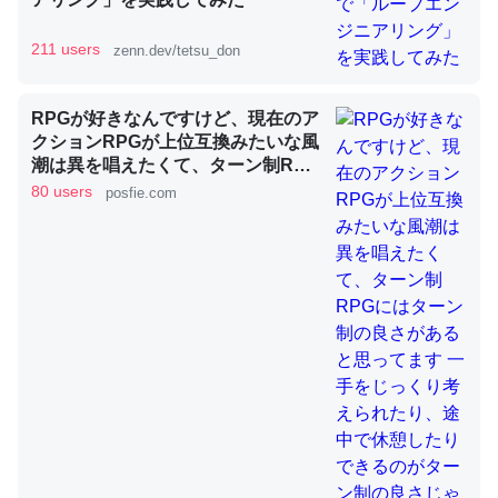
211 users
zenn.dev/tetsu_don
昆虫ってカルシウム少ないのか。知らんかった。調べたら
コオロギのカルシウム分はエビの600分の1程度。
RPGが好きなんですけど、現在のア
─ニュース :: 【研究発表】昆虫学の大問題＝「昆虫はなぜ海にいな
クションRPGが上位互換みたいな風
いのか」に関する新仮説
潮は異を唱えたくて、ターン制RPG
にはターン制の良さがあると思って
80 users
posfie.com
ます 一手をじっくり考えられたり、
途中で休憩したりできるのがターン
制の良さじゃないですか もっとター
ン制を煮詰めて欲しい→「既出だと
論文では「淡水はカルシウムも酸素も不足してて両方に不
思うがここはオクトパストラベラー
利だから両方が拮抗してるのでは」とあって面白い。海に
を推したい(´・ω・｀)」
いる鋏角類（カブトガニ・ウミグモ）はカルシウムを使わ
ずキチンを強化してる筈だが、酵素が違うのか？
─ニュース :: 【研究発表】昆虫学の大問題＝「昆虫はなぜ海にいな
いのか」に関する新仮説