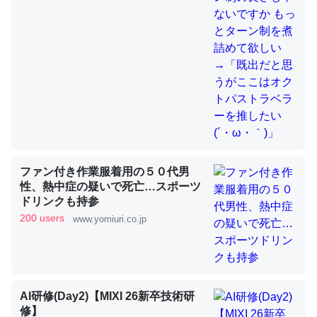
これを元に考えるとカルシウムを大量に使う脊椎動物と貝
類は苦労してるんだな…。腹足類だと殻を無くしてナメク
ジになったり努力してるし。
─ニュース :: 【研究発表】昆虫学の大問題＝「昆虫はなぜ海にいな
いのか」に関する新仮説
ファン付き作業服着用の５０代男
性、熱中症の疑いで死亡…スポーツ
ドリンクも持参
ウチもEchoを実家に置いて４年。でたまに覗いてる。ぼ
200 users
www.yomiuri.co.jp
ちぼちRingも置こうかと画策中。あと、Googleマップで
位置情報を共有してる。電池残量や充電中かが分かるので
これ見て生きてるなって分かる。
─たまにLINEするくらいだった遠方の父67歳と僕。ITツール導入で
コミュニケーションが劇的に変化した｜tayorini by LIFULL介護
AI研修(Day2)【MIXI 26新卒技術研
修】