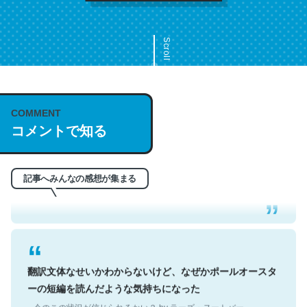
Scroll
COMMENT
これは名文。彼はとてもクレバーなんだろうなと凄く思
コメントで知る
う。英語少しでも読める人は原文もお勧め。自分はこの流
れ好き。Let’s Fucking Go. Then Covid hit. Shit.
─今のこの状況が信じられるかい？ by ラーズ・ヌートバー
記事へみんなの感想が集まる
翻訳文体なせいかわからないけど、なぜかポールオースタ
ーの短編を読んだような気持ちになった
─今のこの状況が信じられるかい？ by ラーズ・ヌートバー