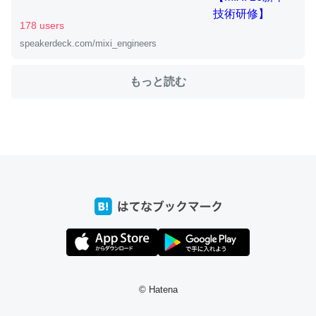
178 users
speakerdeck.com/mixi_engineers
ちょうど同じ理由でEcho Show 8を設定中でした。Prime
とかSpotifyを支払う孝行もできる。一生で親と会える残
もっと読む
り時間を日数にすると1週間とかの人が多いそうだけど、
それを実質100倍以上に伸ばす効果があるはず……
─たまにLINEするくらいだった遠方の父67歳と僕。ITツール導入で
コミュニケーションが劇的に変化した｜tayorini by LIFULL介護
私も3年前ぐらいに祖母の家に設置した。ポケットWifiみ
たいなのでネット環境作ったけどAlexaしか使わないので
回線代ほとんどかからないですよ。参考：
https://toyoshi.hatenablog.com/entry/2019/05/15/1805
© Hatena
34