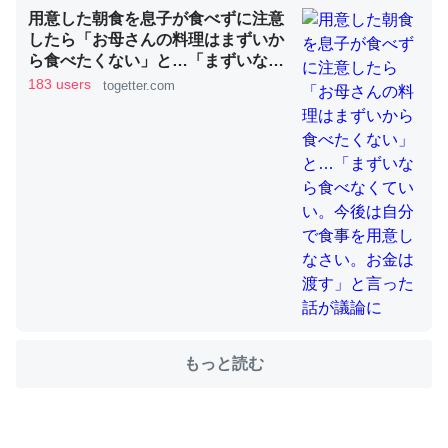
用意した朝食を息子が食べずに注意
したら「お母さんの料理はまずいか
ら食べたくない」と…「まずいなら
ちょうど同じ理由でEcho Show 8を設定中でした。Prime
食べなくていい。今後は自分で食事
183 users
togetter.com
を用意しなさい。お金は渡す」と言
とかSpotifyを支払う孝行もできる。一生で親と会える残
った話が議論に
り時間を日数にすると1週間とかの人が多いそうだけど、
それを実質100倍以上に伸ばす効果があるはず……
─たまにLINEするくらいだった遠方の父67歳と僕。ITツール導入で
コミュニケーションが劇的に変化した｜tayorini by LIFULL介護
私も3年前ぐらいに祖母の家に設置した。ポケットWifiみ
たいなのでネット環境作ったけどAlexaしか使わないので
もっと読む
回線代ほとんどかからないですよ。参考：
https://toyoshi.hatenablog.com/entry/2019/05/15/1805
34