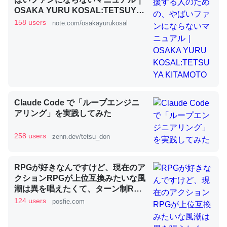
OSAKA YURU KOSAL:TETSUYA
KITAMOTO
158 users
note.com/osakayurukosal
昆虫ってカルシウム少ないのか。知らんかった。調べたら
コオロギのカルシウム分はエビの600分の1程度。
─ニュース :: 【研究発表】昆虫学の大問題＝「昆虫はなぜ海にいな
いのか」に関する新仮説
Claude Code で「ループエンジニ
アリング」を実践してみた
論文では「淡水はカルシウムも酸素も不足してて両方に不
258 users
zenn.dev/tetsu_don
利だから両方が拮抗してるのでは」とあって面白い。海に
いる鋏角類（カブトガニ・ウミグモ）はカルシウムを使わ
RPGが好きなんですけど、現在のア
ずキチンを強化してる筈だが、酵素が違うのか？
クションRPGが上位互換みたいな風
─ニュース :: 【研究発表】昆虫学の大問題＝「昆虫はなぜ海にいな
潮は異を唱えたくて、ターン制RPG
いのか」に関する新仮説
にはターン制の良さがあると思って
124 users
posfie.com
ます 一手をじっくり考えられたり、
途中で休憩したりできるのがターン