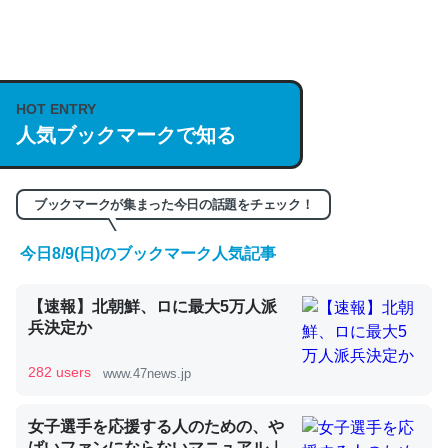
何気にChatGPTの仕組み、特に「トークン」について解
説してる記事が少ないので貴重な良記事。/続編来た
https://isobe324649.hatenablog.com/entry/2023/03/27
HOT ENTRY
/064121
人気ブックマークで知る
─GPTの仕組みと限界についての考察（１） - conceptualization
ブックマークが集まった今日の話題をチェック！
今日8/9(日)のブックマーク人気記事
これは良記事。32768トークンだと英語小説100ページ分
【速報】北朝鮮、ロに最大5万人派
くらい。小説でいう「ずっと前の伏線」は回収されないけ
兵決定か
ど、短期記憶というには多い分量。進化すればするほど分
かりやすく強くなりそう
282 users
www.47news.jp
─GPTの仕組みと限界についての考察（１） - conceptualization
女子選手を応援する人のための、や
ばいファンにならないマニュアル｜