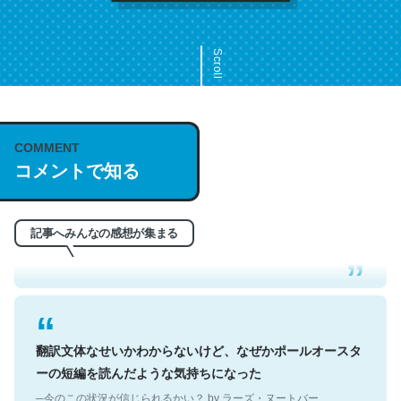
Scroll
COMMENT
これは名文。彼はとてもクレバーなんだろうなと凄く思
コメントで知る
う。英語少しでも読める人は原文もお勧め。自分はこの流
れ好き。Let’s Fucking Go. Then Covid hit. Shit.
─今のこの状況が信じられるかい？ by ラーズ・ヌートバー
記事へみんなの感想が集まる
翻訳文体なせいかわからないけど、なぜかポールオースタ
ーの短編を読んだような気持ちになった
─今のこの状況が信じられるかい？ by ラーズ・ヌートバー