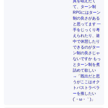
制の良さじゃないですか もっとター
ン制を煮詰めて欲しい→「既出だと
思うがここはオクトパストラベラー
これを元に考えるとカルシウムを大量に使う脊椎動物と貝
を推したい(´・ω・｀)」
類は苦労してるんだな…。腹足類だと殻を無くしてナメク
ジになったり努力してるし。
─ニュース :: 【研究発表】昆虫学の大問題＝「昆虫はなぜ海にいな
いのか」に関する新仮説
ウチもEchoを実家に置いて４年。でたまに覗いてる。ぼ
ちぼちRingも置こうかと画策中。あと、Googleマップで
位置情報を共有してる。電池残量や充電中かが分かるので
これ見て生きてるなって分かる。
─たまにLINEするくらいだった遠方の父67歳と僕。ITツール導入で
コミュニケーションが劇的に変化した｜tayorini by LIFULL介護