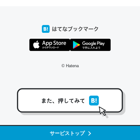
─たまにLINEするくらいだった遠方の父67歳と僕。ITツール導入で
コミュニケーションが劇的に変化した｜tayorini by LIFULL介護
これ作ろう。/早速夕食に作った！本当にスナップえんどう
が止まらなくなった…！生のにんにくが結構効いてるの
で、気になる場合はにんにくだけ加熱してから加えたりガ
© Hatena
ーリックパウダーで代用してもいいかも。
─野菜が止まらなくなる南フランス発祥の万能ソース「アイオリソ
ース」の作り方をビストロ居酒屋のシェフに聞いてみた - メシ通 | ホ
ットペッパーグルメ
スペインにもアリオリソースがあり、それも美味しいんだ
サービストップ
けど、読み方が違うだけで同じものを指すのか、また違う