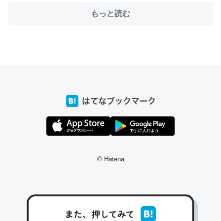
もっと読む
ちょうど同じ理由でEcho Show 8を設定中でした。Prime
とかSpotifyを支払う孝行もできる。一生で親と会える残
り時間を日数にすると1週間とかの人が多いそうだけど、
それを実質100倍以上に伸ばす効果があるはず……
─たまにLINEするくらいだった遠方の父67歳と僕。ITツール導入で
コミュニケーションが劇的に変化した｜tayorini by LIFULL介護
© Hatena
私も3年前ぐらいに祖母の家に設置した。ポケットWifiみ
たいなのでネット環境作ったけどAlexaしか使わないので
回線代ほとんどかからないですよ。参考：
https://toyoshi.hatenablog.com/entry/2019/05/15/1805
34