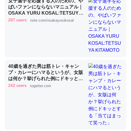
女子選手を応援する人のための、や
ばいファンにならないマニュアル｜
OSAKA YURU KOSAL:TETSUYA
KITAMOTO
これを元に考えるとカルシウムを大量に使う脊椎動物と貝
287 users
note.com/osakayurukosal
類は苦労してるんだな…。腹足類だと殻を無くしてナメク
ジになったり努力してるし。
─ニュース :: 【研究発表】昆虫学の大問題＝「昆虫はなぜ海にいな
いのか」に関する新仮説
40歳を過ぎた男は筋トレ・キャン
プ・カレーにハマるというが、女版
は何か？挙げられた例にドキッとす
ウチもEchoを実家に置いて４年。でたまに覗いてる。ぼ
る「当てはまって笑った」
242 users
togetter.com
ちぼちRingも置こうかと画策中。あと、Googleマップで
位置情報を共有してる。電池残量や充電中かが分かるので
これ見て生きてるなって分かる。
─たまにLINEするくらいだった遠方の父67歳と僕。ITツール導入で
コミュニケーションが劇的に変化した｜tayorini by LIFULL介護