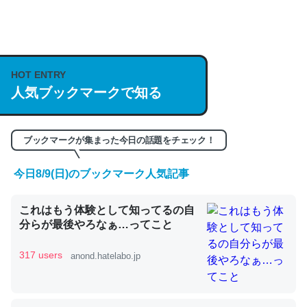
何気にChatGPTの仕組み、特に「トークン」について解
説してる記事が少ないので貴重な良記事。/続編来た
https://isobe324649.hatenablog.com/entry/2023/03/27
HOT ENTRY
人気ブックマークで知る
/064121
─GPTの仕組みと限界についての考察（１） - conceptualization
ブックマークが集まった今日の話題をチェック！
今日8/9(日)のブックマーク人気記事
これは良記事。32768トークンだと英語小説100ページ分
これはもう体験として知ってるの自
くらい。小説でいう「ずっと前の伏線」は回収されないけ
分らが最後やろなぁ…ってこと
ど、短期記憶というには多い分量。進化すればするほど分
かりやすく強くなりそう
317 users
anond.hatelabo.jp
─GPTの仕組みと限界についての考察（１） - conceptualization