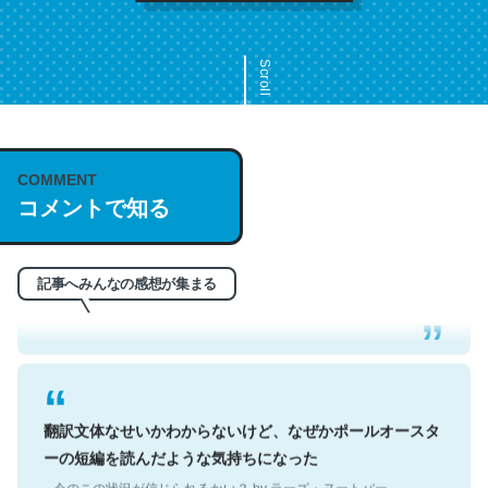
Scroll
COMMENT
これは名文。彼はとてもクレバーなんだろうなと凄く思
コメントで知る
う。英語少しでも読める人は原文もお勧め。自分はこの流
れ好き。Let’s Fucking Go. Then Covid hit. Shit.
─今のこの状況が信じられるかい？ by ラーズ・ヌートバー
記事へみんなの感想が集まる
翻訳文体なせいかわからないけど、なぜかポールオースタ
ーの短編を読んだような気持ちになった
─今のこの状況が信じられるかい？ by ラーズ・ヌートバー