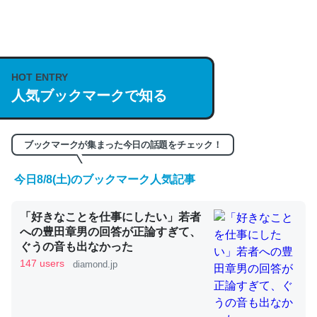
何気にChatGPTの仕組み、特に「トークン」について解
説してる記事が少ないので貴重な良記事。/続編来た
https://isobe324649.hatenablog.com/entry/2023/03/27
HOT ENTRY
/064121
人気ブックマークで知る
─GPTの仕組みと限界についての考察（１） - conceptualization
ブックマークが集まった今日の話題をチェック！
今日8/8(土)のブックマーク人気記事
これは良記事。32768トークンだと英語小説100ページ分
「好きなことを仕事にしたい」若者
くらい。小説でいう「ずっと前の伏線」は回収されないけ
への豊田章男の回答が正論すぎて、
ど、短期記憶というには多い分量。進化すればするほど分
ぐうの音も出なかった
かりやすく強くなりそう
147 users
diamond.jp
─GPTの仕組みと限界についての考察（１） - conceptualization