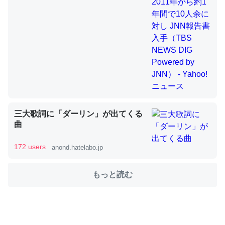
これを元に考えるとカルシウムを大量に使う脊椎動物と貝
類は苦労してるんだな…。腹足類だと殻を無くしてナメク
ジになったり努力してるし。
─ニュース :: 【研究発表】昆虫学の大問題＝「昆虫はなぜ海にいな
いのか」に関する新仮説
三大歌詞に「ダーリン」が出てくる
曲
ウチもEchoを実家に置いて４年。でたまに覗いてる。ぼ
172 users
anond.hatelabo.jp
ちぼちRingも置こうかと画策中。あと、Googleマップで
位置情報を共有してる。電池残量や充電中かが分かるので
もっと読む
これ見て生きてるなって分かる。
─たまにLINEするくらいだった遠方の父67歳と僕。ITツール導入で
コミュニケーションが劇的に変化した｜tayorini by LIFULL介護