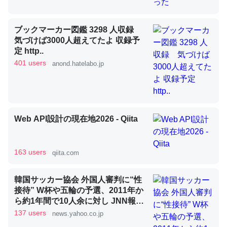
ブックマーカー図鑑 3298 人収録
昆虫ってカルシウム少ないのか。知らんかった。調べたら
気づけば3000人超えてたよ 収録予
コオロギのカルシウム分はエビの600分の1程度。
定 http..
401 users
─ニュース :: 【研究発表】昆虫学の大問題＝「昆虫はなぜ海にいな
anond.hatelabo.jp
いのか」に関する新仮説
Web API設計の現在地2026 - Qiita
論文では「淡水はカルシウムも酸素も不足してて両方に不
利だから両方が拮抗してるのでは」とあって面白い。海に
163 users
qiita.com
いる鋏角類（カブトガニ・ウミグモ）はカルシウムを使わ
ずキチンを強化してる筈だが、酵素が違うのか？
韓国サッカー協会 外国人審判に“性
─ニュース :: 【研究発表】昆虫学の大問題＝「昆虫はなぜ海にいな
接待” W杯や五輪の予選、2011年か
いのか」に関する新仮説
ら約1年間で10人余に対し JNN報告
書入手（TBS NEWS DIG Powered
137 users
news.yahoo.co.jp
by JNN） - Yahoo!ニュース