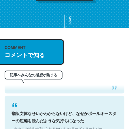
Scroll
COMMENT
これは名文。彼はとてもクレバーなんだろうなと凄く思
コメントで知る
う。英語少しでも読める人は原文もお勧め。自分はこの流
れ好き。Let’s Fucking Go. Then Covid hit. Shit.
─今のこの状況が信じられるかい？ by ラーズ・ヌートバー
記事へみんなの感想が集まる
翻訳文体なせいかわからないけど、なぜかポールオースタ
ーの短編を読んだような気持ちになった
─今のこの状況が信じられるかい？ by ラーズ・ヌートバー