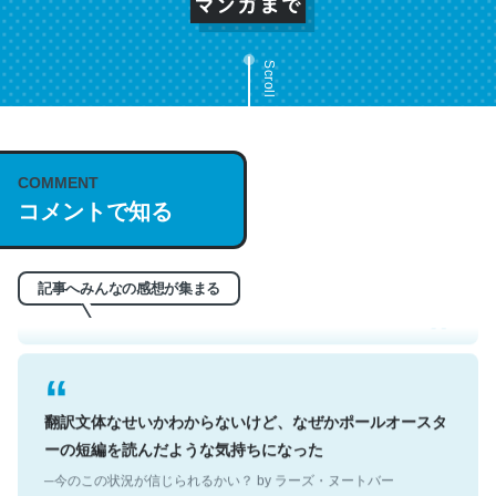
Scroll
COMMENT
これは名文。彼はとてもクレバーなんだろうなと凄く思
コメントで知る
う。英語少しでも読める人は原文もお勧め。自分はこの流
れ好き。Let’s Fucking Go. Then Covid hit. Shit.
─今のこの状況が信じられるかい？ by ラーズ・ヌートバー
記事へみんなの感想が集まる
翻訳文体なせいかわからないけど、なぜかポールオースタ
ーの短編を読んだような気持ちになった
─今のこの状況が信じられるかい？ by ラーズ・ヌートバー