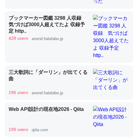
ブックマーカー図鑑 3298 人収録
昆虫ってカルシウム少ないのか。知らんかった。調べたら
気づけば3000人超えてたよ 収録予
コオロギのカルシウム分はエビの600分の1程度。
定 http..
─ニュース :: 【研究発表】昆虫学の大問題＝「昆虫はなぜ海にいな
428 users
anond.hatelabo.jp
いのか」に関する新仮説
三大歌詞に「ダーリン」が出てくる
論文では「淡水はカルシウムも酸素も不足してて両方に不
曲
利だから両方が拮抗してるのでは」とあって面白い。海に
196 users
anond.hatelabo.jp
いる鋏角類（カブトガニ・ウミグモ）はカルシウムを使わ
ずキチンを強化してる筈だが、酵素が違うのか？
Web API設計の現在地2026 - Qiita
─ニュース :: 【研究発表】昆虫学の大問題＝「昆虫はなぜ海にいな
いのか」に関する新仮説
199 users
qiita.com