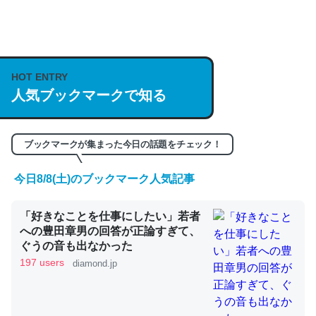
何気にChatGPTの仕組み、特に「トークン」について解
説してる記事が少ないので貴重な良記事。/続編来た
https://isobe324649.hatenablog.com/entry/2023/03/27
HOT ENTRY
/064121
人気ブックマークで知る
─GPTの仕組みと限界についての考察（１） - conceptualization
ブックマークが集まった今日の話題をチェック！
今日8/8(土)のブックマーク人気記事
これは良記事。32768トークンだと英語小説100ページ分
くらい。小説でいう「ずっと前の伏線」は回収されないけ
「好きなことを仕事にしたい」若者
ど、短期記憶というには多い分量。進化すればするほど分
への豊田章男の回答が正論すぎて、
ぐうの音も出なかった
かりやすく強くなりそう
197 users
diamond.jp
─GPTの仕組みと限界についての考察（１） - conceptualization