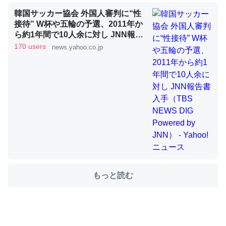
韓国サッカー協会 外国人審判に“性
接待” W杯や五輪の予選、2011年か
これを元に考えるとカルシウムを大量に使う脊椎動物と貝
ら約1年間で10人余に対し JNN報告
類は苦労してるんだな…。腹足類だと殻を無くしてナメク
書入手（TBS NEWS DIG Powered
170 users
news.yahoo.co.jp
ジになったり努力してるし。
by JNN） - Yahoo!ニュース
─ニュース :: 【研究発表】昆虫学の大問題＝「昆虫はなぜ海にいな
いのか」に関する新仮説
ウチもEchoを実家に置いて４年。でたまに覗いてる。ぼ
ちぼちRingも置こうかと画策中。あと、Googleマップで
位置情報を共有してる。電池残量や充電中かが分かるので
もっと読む
これ見て生きてるなって分かる。
─たまにLINEするくらいだった遠方の父67歳と僕。ITツール導入で
コミュニケーションが劇的に変化した｜tayorini by LIFULL介護