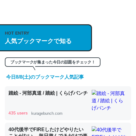
何気にChatGPTの仕組み、特に「トークン」について解
説してる記事が少ないので貴重な良記事。/続編来た
HOT ENTRY
https://isobe324649.hatenablog.com/entry/2023/03/27
人気ブックマークで知る
/064121
─GPTの仕組みと限界についての考察（１） - conceptualization
ブックマークが集まった今日の話題をチェック！
今日8/8(土)のブックマーク人気記事
これは良記事。32768トークンだと英語小説100ページ分
踏絵 - 河部真道 / 踏絵 | くらげバンチ
くらい。小説でいう「ずっと前の伏線」は回収されないけ
ど、短期記憶というには多い分量。進化すればするほど分
かりやすく強くなりそう
435 users
kuragebunch.com
─GPTの仕組みと限界についての考察（１） - conceptualization
40代後半でFIREしたけどやりたい
ことがない。 毎日遊んでるだけで楽