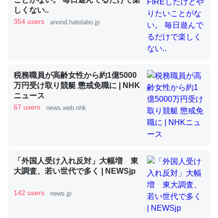
しくない..
354 users
anond.hatelabo.jp
昆虫ってカルシウム少ないのか。知らんかった。調べたら
コオロギのカルシウム分はエビの600分の1程度。
─ニュース :: 【研究発表】昆虫学の大問題＝「昆虫はなぜ海にいな
いのか」に関する新仮説
税務職員が高齢女性から約1億5000
万円受け取り競艇 懲戒免職に | NHK
ニュース
67 users
news.web.nhk
論文では「淡水はカルシウムも酸素も不足してて両方に不
利だから両方が拮抗してるのでは」とあって面白い。海に
いる鋏角類（カブトガニ・ウミグモ）はカルシウムを使わ
「外国人受け入れ反対」大幅増 東
ずキチンを強化してる筈だが、酵素が違うのか？
大調査、若い世代で多く | NEWSjp
─ニュース :: 【研究発表】昆虫学の大問題＝「昆虫はなぜ海にいな
いのか」に関する新仮説
142 users
news.jp