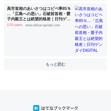
高市首相のあいさつはコピペ率85％
…「広島への思い」石破前首相・愛
これを元に考えるとカルシウムを大量に使う脊椎動物と貝
子内親王とは絶望的格差｜日刊ゲン
類は苦労してるんだな…。腹足類だと殻を無くしてナメク
ダイDIGITAL
170 users
www.nikkan-gendai.com
ジになったり努力してるし。
─ニュース :: 【研究発表】昆虫学の大問題＝「昆虫はなぜ海にいな
いのか」に関する新仮説
もっと読む
ウチもEchoを実家に置いて４年。でたまに覗いてる。ぼ
ちぼちRingも置こうかと画策中。あと、Googleマップで
位置情報を共有してる。電池残量や充電中かが分かるので
これ見て生きてるなって分かる。
─たまにLINEするくらいだった遠方の父67歳と僕。ITツール導入で
コミュニケーションが劇的に変化した｜tayorini by LIFULL介護