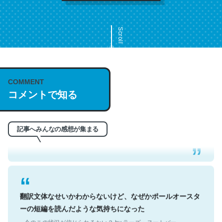
Scroll
COMMENT
これは名文。彼はとてもクレバーなんだろうなと凄く思
コメントで知る
う。英語少しでも読める人は原文もお勧め。自分はこの流
れ好き。Let’s Fucking Go. Then Covid hit. Shit.
─今のこの状況が信じられるかい？ by ラーズ・ヌートバー
記事へみんなの感想が集まる
翻訳文体なせいかわからないけど、なぜかポールオースタ
ーの短編を読んだような気持ちになった
─今のこの状況が信じられるかい？ by ラーズ・ヌートバー