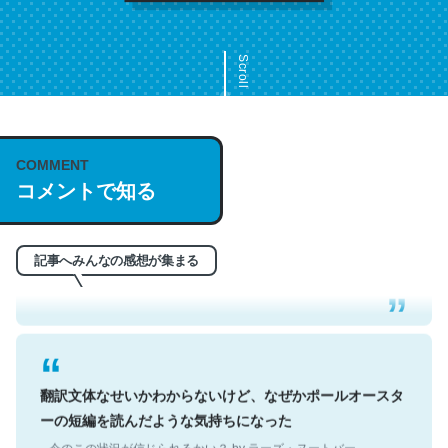
Scroll
COMMENT
これは名文。彼はとてもクレバーなんだろうなと凄く思
コメントで知る
う。英語少しでも読める人は原文もお勧め。自分はこの流
れ好き。Let’s Fucking Go. Then Covid hit. Shit.
─今のこの状況が信じられるかい？ by ラーズ・ヌートバー
記事へみんなの感想が集まる
翻訳文体なせいかわからないけど、なぜかポールオースタ
ーの短編を読んだような気持ちになった
─今のこの状況が信じられるかい？ by ラーズ・ヌートバー