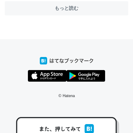
もっと読む
ちょうど同じ理由でEcho Show 8を設定中でした。Prime
とかSpotifyを支払う孝行もできる。一生で親と会える残
り時間を日数にすると1週間とかの人が多いそうだけど、
それを実質100倍以上に伸ばす効果があるはず……
─たまにLINEするくらいだった遠方の父67歳と僕。ITツール導入で
コミュニケーションが劇的に変化した｜tayorini by LIFULL介護
© Hatena
私も3年前ぐらいに祖母の家に設置した。ポケットWifiみ
たいなのでネット環境作ったけどAlexaしか使わないので
回線代ほとんどかからないですよ。参考：
https://toyoshi.hatenablog.com/entry/2019/05/15/1805
34