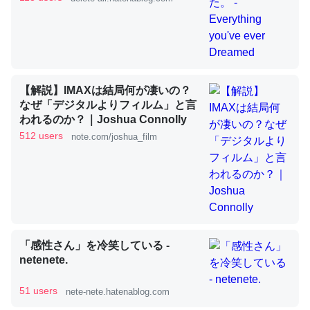
これを元に考えるとカルシウムを大量に使う脊椎動物と貝
類は苦労してるんだな…。腹足類だと殻を無くしてナメク
ジになったり努力してるし。
【解説】IMAXは結局何が凄いの？
─ニュース :: 【研究発表】昆虫学の大問題＝「昆虫はなぜ海にいな
なぜ「デジタルよりフィルム」と言
いのか」に関する新仮説
われるのか？｜Joshua Connolly
512 users
note.com/joshua_film
ウチもEchoを実家に置いて４年。でたまに覗いてる。ぼ
ちぼちRingも置こうかと画策中。あと、Googleマップで
位置情報を共有してる。電池残量や充電中かが分かるので
「感性さん」を冷笑している -
これ見て生きてるなって分かる。
netenete.
─たまにLINEするくらいだった遠方の父67歳と僕。ITツール導入で
コミュニケーションが劇的に変化した｜tayorini by LIFULL介護
51 users
nete-nete.hatenablog.com