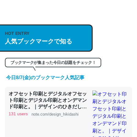
何気にChatGPTの仕組み、特に「トークン」について解
説してる記事が少ないので貴重な良記事。/続編来た
https://isobe324649.hatenablog.com/entry/2023/03/27
HOT ENTRY
人気ブックマークで知る
/064121
─GPTの仕組みと限界についての考察（１） - conceptualization
ブックマークが集まった今日の話題をチェック！
今日8/7(金)のブックマーク人気記事
これは良記事。32768トークンだと英語小説100ページ分
オフセット印刷とデジタルオフセッ
くらい。小説でいう「ずっと前の伏線」は回収されないけ
ト印刷とデジタル印刷とオンデマン
ど、短期記憶というには多い分量。進化すればするほど分
ド印刷と。｜デザインのひきだし
かりやすく強くなりそう
津田淳子
131 users
note.com/design_hikidashi
─GPTの仕組みと限界についての考察（１） - conceptualization