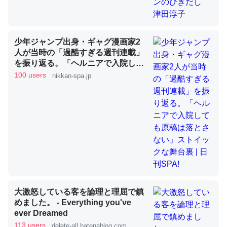
昆虫ってカルシウム少ないのか。知らんかった。調べたら
少年ジャンプ出身・ギャグ漫画家2
コオロギのカルシウム分はエビの600分の1程度。
人が当時の「過酷すぎる週刊連載」
を振り返る。「ヘルニアで入院して
─ニュース :: 【研究発表】昆虫学の大問題＝「昆虫はなぜ海にいな
いのか」に関する新仮説
も原稿は落とさない」ストイックな
100 users
nikkan-spa.jp
舞台裏 | 日刊SPA!
論文では「淡水はカルシウムも酸素も不足してて両方に不
利だから両方が拮抗してるのでは」とあって面白い。海に
いる鋏角類（カブトガニ・ウミグモ）はカルシウムを使わ
ずキチンを強化してる筈だが、酵素が違うのか？
─ニュース :: 【研究発表】昆虫学の大問題＝「昆虫はなぜ海にいな
大激怒している客を論理と理屈で鎮
いのか」に関する新仮説
めました。 - Everything you've
ever Dreamed
113 users
delete-all.hatenablog.com