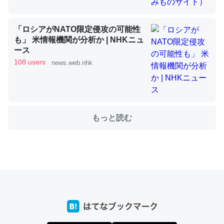
「ロシアがNATO限定侵攻の可能性
これを元に考えるとカルシウムを大量に使う脊椎動物と貝
も」 米情報機関が分析か | NHKニュ
類は苦労してるんだな…。腹足類だと殻を無くしてナメク
ース
ジになったり努力してるし。
108 users
news.web.nhk
─ニュース :: 【研究発表】昆虫学の大問題＝「昆虫はなぜ海にいな
いのか」に関する新仮説
もっと読む
ウチもEchoを実家に置いて４年。でたまに覗いてる。ぼ
ちぼちRingも置こうかと画策中。あと、Googleマップで
位置情報を共有してる。電池残量や充電中かが分かるので
これ見て生きてるなって分かる。
─たまにLINEするくらいだった遠方の父67歳と僕。ITツール導入で
コミュニケーションが劇的に変化した｜tayorini by LIFULL介護