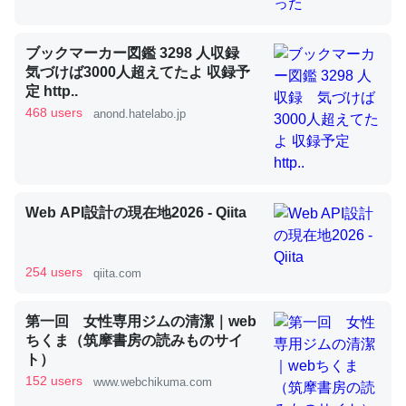
ブックマーカー図鑑 3298 人収録
昆虫ってカルシウム少ないのか。知らんかった。調べたら
気づけば3000人超えてたよ 収録予
コオロギのカルシウム分はエビの600分の1程度。
定 http..
468 users
─ニュース :: 【研究発表】昆虫学の大問題＝「昆虫はなぜ海にいな
anond.hatelabo.jp
いのか」に関する新仮説
Web API設計の現在地2026 - Qiita
論文では「淡水はカルシウムも酸素も不足してて両方に不
利だから両方が拮抗してるのでは」とあって面白い。海に
254 users
qiita.com
いる鋏角類（カブトガニ・ウミグモ）はカルシウムを使わ
ずキチンを強化してる筈だが、酵素が違うのか？
第一回 女性専用ジムの清潔｜web
─ニュース :: 【研究発表】昆虫学の大問題＝「昆虫はなぜ海にいな
ちくま（筑摩書房の読みものサイ
いのか」に関する新仮説
ト）
152 users
www.webchikuma.com