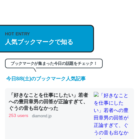
何気にChatGPTの仕組み、特に「トークン」について解
説してる記事が少ないので貴重な良記事。/続編来た
https://isobe324649.hatenablog.com/entry/2023/03/27
HOT ENTRY
/064121
人気ブックマークで知る
─GPTの仕組みと限界についての考察（１） - conceptualization
ブックマークが集まった今日の話題をチェック！
今日8/8(土)のブックマーク人気記事
これは良記事。32768トークンだと英語小説100ページ分
「好きなことを仕事にしたい」若者
くらい。小説でいう「ずっと前の伏線」は回収されないけ
への豊田章男の回答が正論すぎて、
ど、短期記憶というには多い分量。進化すればするほど分
ぐうの音も出なかった
かりやすく強くなりそう
253 users
diamond.jp
─GPTの仕組みと限界についての考察（１） - conceptualization