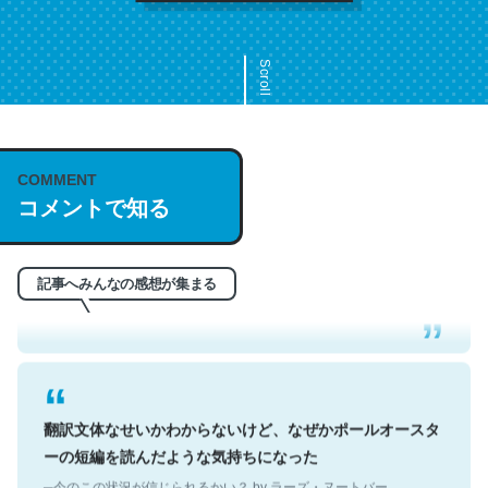
Scroll
COMMENT
これは名文。彼はとてもクレバーなんだろうなと凄く思
コメントで知る
う。英語少しでも読める人は原文もお勧め。自分はこの流
れ好き。Let’s Fucking Go. Then Covid hit. Shit.
─今のこの状況が信じられるかい？ by ラーズ・ヌートバー
記事へみんなの感想が集まる
翻訳文体なせいかわからないけど、なぜかポールオースタ
ーの短編を読んだような気持ちになった
─今のこの状況が信じられるかい？ by ラーズ・ヌートバー