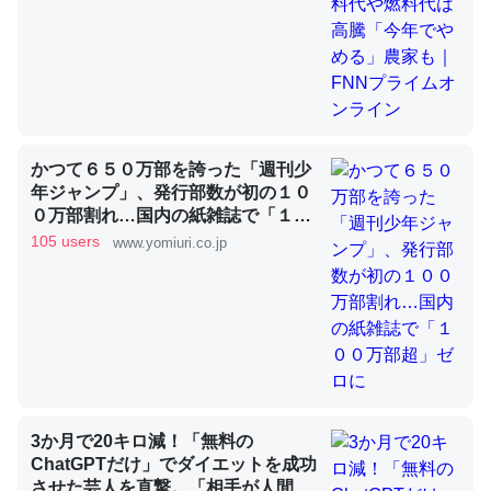
昆虫ってカルシウム少ないのか。知らんかった。調べたら
コオロギのカルシウム分はエビの600分の1程度。
─ニュース :: 【研究発表】昆虫学の大問題＝「昆虫はなぜ海にいな
いのか」に関する新仮説
かつて６５０万部を誇った「週刊少
年ジャンプ」、発行部数が初の１０
０万部割れ…国内の紙雑誌で「１０
０万部超」ゼロに
105 users
www.yomiuri.co.jp
論文では「淡水はカルシウムも酸素も不足してて両方に不
利だから両方が拮抗してるのでは」とあって面白い。海に
いる鋏角類（カブトガニ・ウミグモ）はカルシウムを使わ
ずキチンを強化してる筈だが、酵素が違うのか？
─ニュース :: 【研究発表】昆虫学の大問題＝「昆虫はなぜ海にいな
いのか」に関する新仮説
3か月で20キロ減！「無料の
ChatGPTだけ」でダイエットを成功
させた芸人を直撃。「相手が人間だ