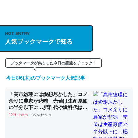
何気にChatGPTの仕組み、特に「トークン」について解
説してる記事が少ないので貴重な良記事。/続編来た
https://isobe324649.hatenablog.com/entry/2023/03/27
HOT ENTRY
/064121
人気ブックマークで知る
─GPTの仕組みと限界についての考察（１） - conceptualization
ブックマークが集まった今日の話題をチェック！
今日8/6(木)のブックマーク人気記事
これは良記事。32768トークンだと英語小説100ページ分
くらい。小説でいう「ずっと前の伏線」は回収されないけ
「高市総理には愛想尽かした」コメ
ど、短期記憶というには多い分量。進化すればするほど分
余りに農家が悲鳴 売値は生産原価
かりやすく強くなりそう
の半分以下に…肥料代や燃料代は高
騰「今年でやめる」農家も｜FNNプ
129 users
www.fnn.jp
─GPTの仕組みと限界についての考察（１） - conceptualization
ライムオンライン