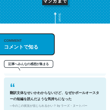
Scroll
これは名文。彼はとてもクレバーなんだろうなと凄く思
COMMENT
う。英語少しでも読める人は原文もお勧め。自分はこの流
コメントで知る
れ好き。Let’s Fucking Go. Then Covid hit. Shit.
─今のこの状況が信じられるかい？ by ラーズ・ヌートバー
記事へみんなの感想が集まる
翻訳文体なせいかわからないけど、なぜかポールオースタ
ーの短編を読んだような気持ちになった
─今のこの状況が信じられるかい？ by ラーズ・ヌートバー