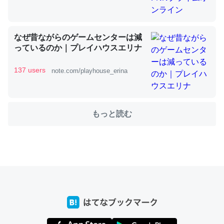
ちょうど同じ理由でEcho Show 8を設定中でした。Prime
なぜ昔ながらのゲームセンターは減
とかSpotifyを支払う孝行もできる。一生で親と会える残
っているのか｜プレイハウスエリナ
り時間を日数にすると1週間とかの人が多いそうだけど、
137 users
note.com/playhouse_erina
それを実質100倍以上に伸ばす効果があるはず……
─たまにLINEするくらいだった遠方の父67歳と僕。ITツール導入で
コミュニケーションが劇的に変化した｜tayorini by LIFULL介護
もっと読む
私も3年前ぐらいに祖母の家に設置した。ポケットWifiみ
たいなのでネット環境作ったけどAlexaしか使わないので
回線代ほとんどかからないですよ。参考：
https://toyoshi.hatenablog.com/entry/2019/05/15/1805
34
─たまにLINEするくらいだった遠方の父67歳と僕。ITツール導入で