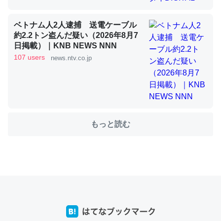
ベトナム人2人逮捕 送電ケーブル
これを元に考えるとカルシウムを大量に使う脊椎動物と貝
約2.2トン盗んだ疑い（2026年8月7
日掲載）｜KNB NEWS NNN
類は苦労してるんだな…。腹足類だと殻を無くしてナメク
107 users
news.ntv.co.jp
ジになったり努力してるし。
─ニュース :: 【研究発表】昆虫学の大問題＝「昆虫はなぜ海にいな
いのか」に関する新仮説
もっと読む
ウチもEchoを実家に置いて４年。でたまに覗いてる。ぼ
ちぼちRingも置こうかと画策中。あと、Googleマップで
位置情報を共有してる。電池残量や充電中かが分かるので
これ見て生きてるなって分かる。
─たまにLINEするくらいだった遠方の父67歳と僕。ITツール導入で
コミュニケーションが劇的に変化した｜tayorini by LIFULL介護