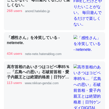
しくない..
268 users
anond.hatelabo.jp
昆虫ってカルシウム少ないのか。知らんかった。調べたら
コオロギのカルシウム分はエビの600分の1程度。
─ニュース :: 【研究発表】昆虫学の大問題＝「昆虫はなぜ海にいな
いのか」に関する新仮説
「感性さん」を冷笑している -
netenete.
434 users
nete-nete.hatenablog.com
論文では「淡水はカルシウムも酸素も不足してて両方に不
高市首相のあいさつはコピペ率85％
…「広島への思い」石破前首相・愛
利だから両方が拮抗してるのでは」とあって面白い。海に
子内親王とは絶望的格差｜日刊ゲン
いる鋏角類（カブトガニ・ウミグモ）はカルシウムを使わ
ダイDIGITAL
113 users
www.nikkan-gendai.com
ずキチンを強化してる筈だが、酵素が違うのか？
─ニュース :: 【研究発表】昆虫学の大問題＝「昆虫はなぜ海にいな
いのか」に関する新仮説