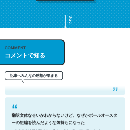
Scroll
COMMENT
これは名文。彼はとてもクレバーなんだろうなと凄く思
コメントで知る
う。英語少しでも読める人は原文もお勧め。自分はこの流
れ好き。Let’s Fucking Go. Then Covid hit. Shit.
記事へみんなの感想が集まる
─今のこの状況が信じられるかい？ by ラーズ・ヌートバー
翻訳文体なせいかわからないけど、なぜかポールオースタ
ーの短編を読んだような気持ちになった
─今のこの状況が信じられるかい？ by ラーズ・ヌートバー