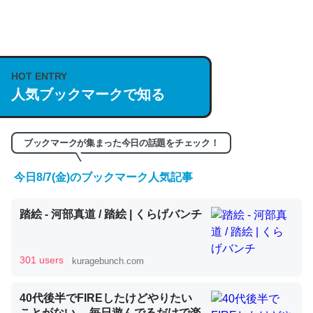
何気にChatGPTの仕組み、特に「トークン」について解
説してる記事が少ないので貴重な良記事。/続編来た
HOT ENTRY
https://isobe324649.hatenablog.com/entry/2023/03/27
人気ブックマークで知る
/064121
─GPTの仕組みと限界についての考察（１） - conceptualization
ブックマークが集まった今日の話題をチェック！
今日8/7(金)のブックマーク人気記事
これは良記事。32768トークンだと英語小説100ページ分
踏絵 - 河部真道 / 踏絵 | くらげバンチ
くらい。小説でいう「ずっと前の伏線」は回収されないけ
ど、短期記憶というには多い分量。進化すればするほど分
かりやすく強くなりそう
301 users
kuragebunch.com
─GPTの仕組みと限界についての考察（１） - conceptualization
40代後半でFIREしたけどやりたい
ことがない。 毎日遊んでるだけで楽