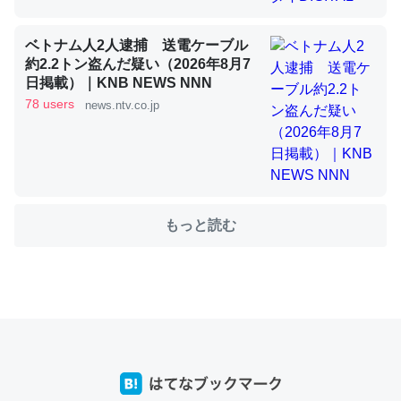
ベトナム人2人逮捕 送電ケーブル
これを元に考えるとカルシウムを大量に使う脊椎動物と貝
約2.2トン盗んだ疑い（2026年8月7
日掲載）｜KNB NEWS NNN
類は苦労してるんだな…。腹足類だと殻を無くしてナメク
78 users
news.ntv.co.jp
ジになったり努力してるし。
─ニュース :: 【研究発表】昆虫学の大問題＝「昆虫はなぜ海にいな
いのか」に関する新仮説
もっと読む
ウチもEchoを実家に置いて４年。でたまに覗いてる。ぼ
ちぼちRingも置こうかと画策中。あと、Googleマップで
位置情報を共有してる。電池残量や充電中かが分かるので
これ見て生きてるなって分かる。
─たまにLINEするくらいだった遠方の父67歳と僕。ITツール導入で
コミュニケーションが劇的に変化した｜tayorini by LIFULL介護