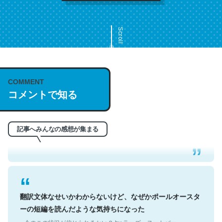
Scroll
COMMENT
これは名文。彼はとてもクレバーなんだろうなと凄く思
コメントで知る
う。英語少しでも読める人は原文もお勧め。自分はこの流
れ好き。Let’s Fucking Go. Then Covid hit. Shit.
─今のこの状況が信じられるかい？ by ラーズ・ヌートバー
記事へみんなの感想が集まる
翻訳文体なせいかわからないけど、なぜかポールオースタ
ーの短編を読んだような気持ちになった
─今のこの状況が信じられるかい？ by ラーズ・ヌートバー