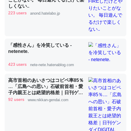
しくない..
223 users
anond.hatelabo.jp
昆虫ってカルシウム少ないのか。知らんかった。調べたら
コオロギのカルシウム分はエビの600分の1程度。
─ニュース :: 【研究発表】昆虫学の大問題＝「昆虫はなぜ海にいな
いのか」に関する新仮説
「感性さん」を冷笑している -
netenete.
423 users
nete-nete.hatenablog.com
論文では「淡水はカルシウムも酸素も不足してて両方に不
高市首相のあいさつはコピペ率85％
利だから両方が拮抗してるのでは」とあって面白い。海に
…「広島への思い」石破前首相・愛
子内親王とは絶望的格差｜日刊ゲン
いる鋏角類（カブトガニ・ウミグモ）はカルシウムを使わ
ダイDIGITAL
92 users
www.nikkan-gendai.com
ずキチンを強化してる筈だが、酵素が違うのか？
─ニュース :: 【研究発表】昆虫学の大問題＝「昆虫はなぜ海にいな
いのか」に関する新仮説