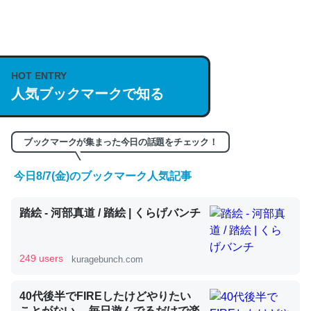
何気にChatGPTの仕組み、特に「トークン」について解
説してる記事が少ないので貴重な良記事。/続編来た
HOT ENTRY
https://isobe324649.hatenablog.com/entry/2023/03/27
人気ブックマークで知る
/064121
─GPTの仕組みと限界についての考察（１） - conceptualization
ブックマークが集まった今日の話題をチェック！
今日8/7(金)のブックマーク人気記事
これは良記事。32768トークンだと英語小説100ページ分
踏絵 - 河部真道 / 踏絵 | くらげバンチ
くらい。小説でいう「ずっと前の伏線」は回収されないけ
ど、短期記憶というには多い分量。進化すればするほど分
かりやすく強くなりそう
249 users
kuragebunch.com
─GPTの仕組みと限界についての考察（１） - conceptualization
40代後半でFIREしたけどやりたい
ことがない。 毎日遊んでるだけで楽