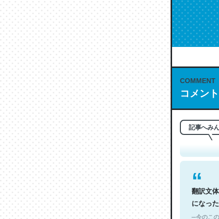
COMMENT
これは名
コメント
もお勧め。自
─今のこの
記事へみ
翻訳文体
になった
─今のこの