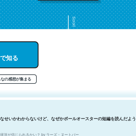
Scroll
文。彼はとてもクレバーなんだろうなと凄く思う。英語少しでも読める
で知る
分はこの流れ好き。Let’s Fucking Go. Then Covid hit. Shit.
状況が信じられるかい？ by ラーズ・ヌートバー
んなの感想が集まる
なせいかわからないけど、なぜかポールオースターの短編を読んだよう
状況が信じられるかい？ by ラーズ・ヌートバー