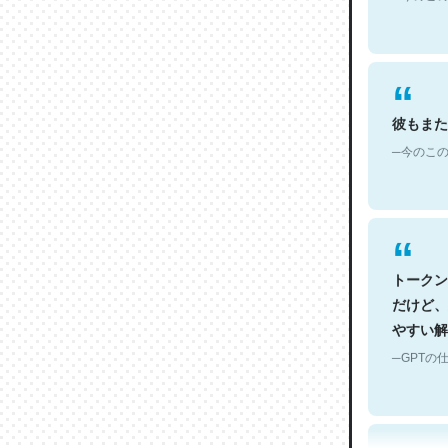
彼もまた
─今のこの
トークン
だけど、
やすい解
─GPTの仕