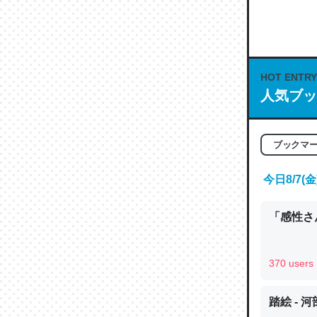
何気にC
な良記事。/続
─GPTの仕
HOT ENTRY
人気ブッ
これは良
ブックマ
の伏線」
やすく強
今日8/7
─GPTの仕
「感性さん
370 users
昆虫って
踏絵 - 
の600