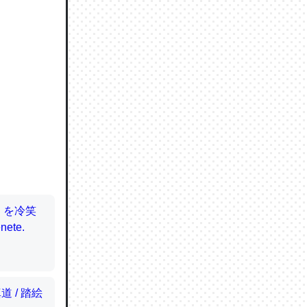
ので貴重
064121
ずっと前
ど分かり
分はエビ