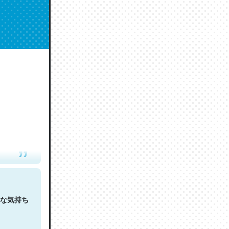
人は原文
な気持ち