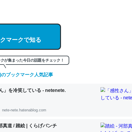
hatGPTの仕組み、特に「トークン」について解説してる記事が少ない
編来た https://isobe324649.hatenablog.com/entry/2023/03/27/
組みと限界についての考察（１） - conceptualization
クマークで知る
記事。32768トークンだと英語小説100ページ分くらい。小説でいう「
ークが集まった今日の話題をチェック！
は回収されないけど、短期記憶というには多い分量。進化すればするほ
くなりそう
(金)のブックマーク人気記事
組みと限界についての考察（１） - conceptualization
」を冷笑している - netenete.
nete-nete.hatenablog.com
カルシウム少ないのか。知らんかった。調べたらコオロギのカルシウム
河部真道 / 踏絵 | くらげバンチ
分の1程度。