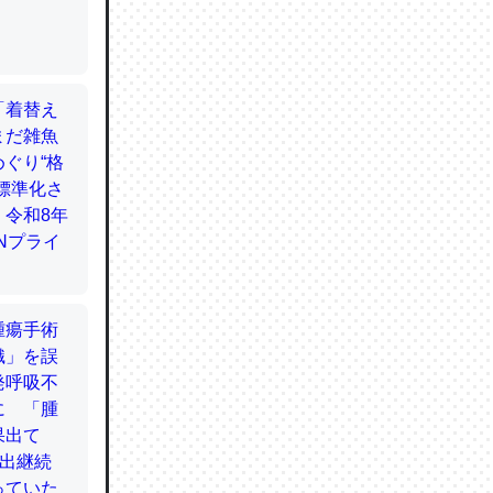
てるので
使わずキ
…。腹足