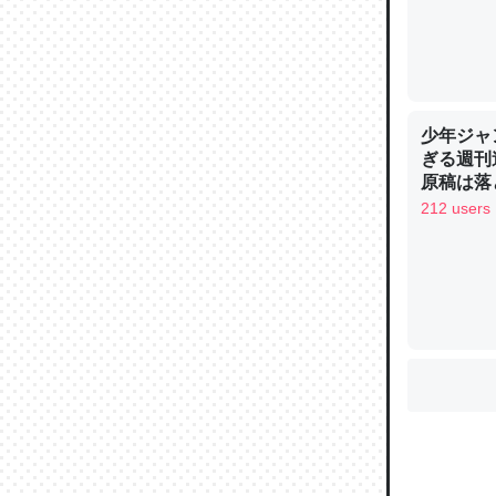
ウチもE
中。あと
少年ジャ
れ見て生
ぎる週刊
─たまにL
原稿は落
た｜tayori
212 users
ちょうど同
きる。一
を実質1
─たまにL
た｜tayori