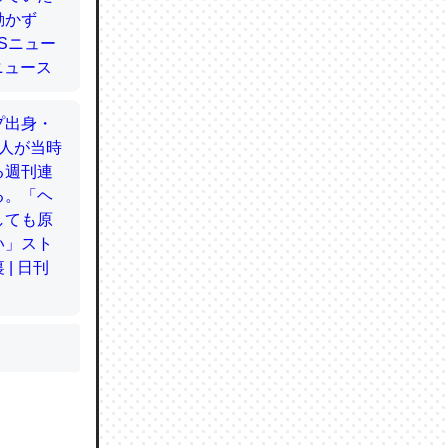
かと画策
るのでこ
的に変化し
う孝行もで
ど、それ
的に変化し