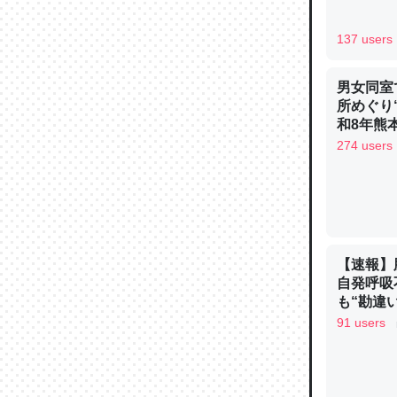
─ニュース
137 users
男女同室
所めぐり
論文では
和8年熊
は」とあ
274 users
チンを強
─ニュース
【速報】
自発呼吸
も“勘違
これを元
手足も動か
91 users
類だと殻
ュース
─ニュース