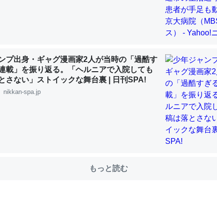
choを実家に置いて４年。でたまに覗いてる。ぼちぼちRingも置こう
、Googleマップで位置情報を共有してる。電池残量や充電中かが分か
ンプ出身・ギャグ漫画家2人が当時の「過酷す
きてるなって分かる。
連載」を振り返る。「ヘルニアで入院しても
INEするくらいだった遠方の父67歳と僕。ITツール導入でコミュニケーションが劇
とさない」ストイックな舞台裏 | 日刊SPA!
ni by LIFULL介護
nikkan-spa.jp
じ理由でEcho Show 8を設定中でした。PrimeとかSpotifyを支払
生で親と会える残り時間を日数にすると1週間とかの人が多いそうだけ
00倍以上に伸ばす効果があるはず……
もっと読む
INEするくらいだった遠方の父67歳と僕。ITツール導入でコミュニケーションが劇
ni by LIFULL介護