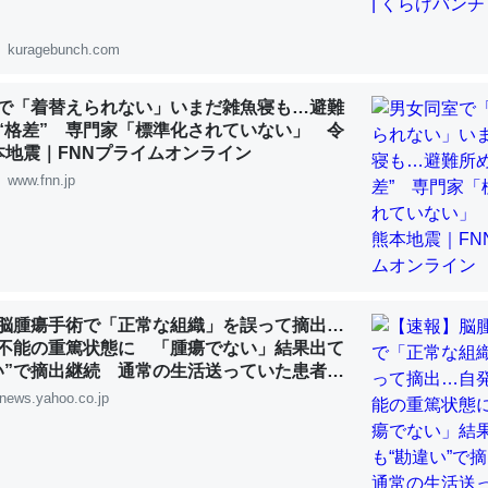
 :: 【研究発表】昆虫学の大問題＝「昆虫はなぜ海にいないのか」に関する新仮説
kuragebunch.com
で「着替えられない」いまだ雑魚寝も…避難
“格差” 専門家「標準化されていない」 令
「淡水はカルシウムも酸素も不足してて両方に不利だから両方が拮抗し
本地震｜FNNプライムオンライン
って面白い。海にいる鋏角類（カブトガニ・ウミグモ）はカルシウムを
www.fnn.jp
化してる筈だが、酵素が違うのか？
 :: 【研究発表】昆虫学の大問題＝「昆虫はなぜ海にいないのか」に関する新仮説
脳腫瘍手術で「正常な組織」を誤って摘出…
不能の重篤状態に 「腫瘍でない」結果出て
い”で摘出継続 通常の生活送っていた患者が
に考えるとカルシウムを大量に使う脊椎動物と貝類は苦労してるんだな
ず 京大病院（MBSニュース） - Yahoo!ニ
news.yahoo.co.jp
を無くしてナメクジになったり努力してるし。
 :: 【研究発表】昆虫学の大問題＝「昆虫はなぜ海にいないのか」に関する新仮説