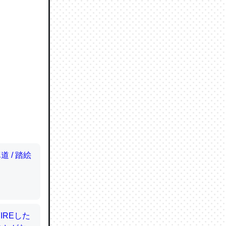
ので貴重
064121
ずっと前
ど分かり
分はエビ