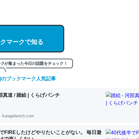
hatGPTの仕組み、特に「トークン」について解説してる記事が少ない
編来た https://isobe324649.hatenablog.com/entry/2023/03/27/
組みと限界についての考察（１） - conceptualization
クマークで知る
記事。32768トークンだと英語小説100ページ分くらい。小説でいう「
ークが集まった今日の話題をチェック！
は回収されないけど、短期記憶というには多い分量。進化すればするほ
(金)のブックマーク人気記事
くなりそう
組みと限界についての考察（１） - conceptualization
河部真道 / 踏絵 | くらげバンチ
kuragebunch.com
カルシウム少ないのか。知らんかった。調べたらコオロギのカルシウム
半でFIREしたけどやりたいことがない。 毎日遊
分の1程度。
けで楽しくない..