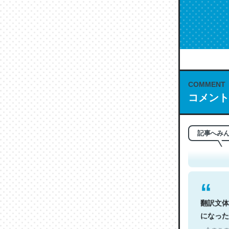
COMMENT
コメント
これは名
もお勧め。自
─今のこの
記事へみ
翻訳文体
になった
─今のこの