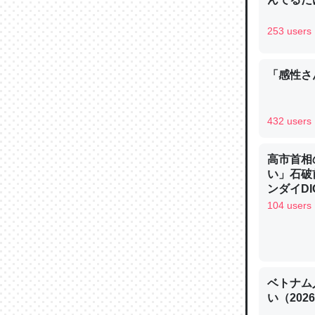
─ニュース
253 users
「感性さん
論文では
は」とあ
432 users
チンを強
─ニュース
高市首相
い」石破
ンダイDIG
104 users
これを元
類だと殻
ベトナム
─ニュース
い（202