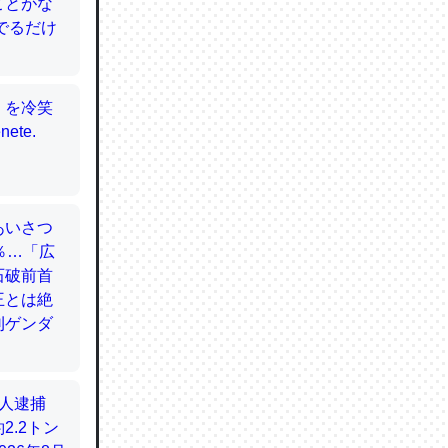
てるので
使わずキ
…。腹足