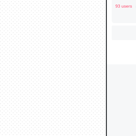
93 users
ウチもE
中。あと
れ見て生
─たまにL
た｜tayori
ちょうど同
きる。一
を実質1
─たまにL
た｜tayori