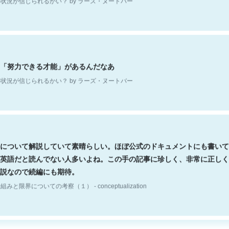
「努力できる才能」があるんだなあ
状況が信じられるかい？ by ラーズ・ヌートバー
について解説していて素晴らしい。ほぼ公式のドキュメントにも書いて
英語だと読んでない人多いよね。この手の記事に珍しく、非常に正しく
説なので続編にも期待。
組みと限界についての考察（１） - conceptualization