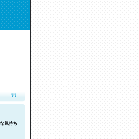
人は原文
な気持ち