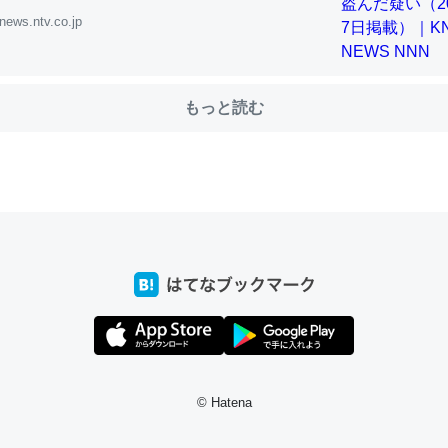
news.ntv.co.jp
choを実家に置いて４年。でたまに覗いてる。ぼちぼちRingも置こう
もっと読む
、Googleマップで位置情報を共有してる。電池残量や充電中かが分か
きてるなって分かる。
INEするくらいだった遠方の父67歳と僕。ITツール導入でコミュニケーションが劇
ni by LIFULL介護
じ理由でEcho Show 8を設定中でした。PrimeとかSpotifyを支払
生で親と会える残り時間を日数にすると1週間とかの人が多いそうだけ
00倍以上に伸ばす効果があるはず……
INEするくらいだった遠方の父67歳と僕。ITツール導入でコミュニケーションが劇
ni by LIFULL介護
© Hatena