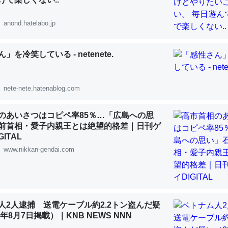
 :: 【研究発表】昆虫学の大問題＝「昆虫はなぜ海にいないのか」に関する新仮説
anond.hatelabo.jp
」を冷笑している - netenete.
「淡水はカルシウムも酸素も不足してて両方に不利だから両方が拮抗し
って面白い。海にいる鋏角類（カブトガニ・ウミグモ）はカルシウムを
nete-nete.hatenablog.com
化してる筈だが、酵素が違うのか？
 :: 【研究発表】昆虫学の大問題＝「昆虫はなぜ海にいないのか」に関する新仮説
のあいさつはコピペ率85％…「広島への思
前首相・愛子内親王とは絶望的格差｜日刊ゲ
ITAL
www.nikkan-gendai.com
に考えるとカルシウムを大量に使う脊椎動物と貝類は苦労してるんだな
を無くしてナメクジになったり努力してるし。
人2人逮捕 送電ケーブル約2.2トン盗んだ疑
 :: 【研究発表】昆虫学の大問題＝「昆虫はなぜ海にいないのか」に関する新仮説
6年8月7日掲載）｜KNB NEWS NNN