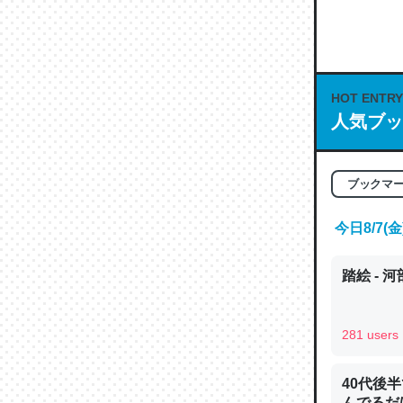
何気にC
な良記事。/続
─GPTの仕
HOT ENTRY
人気ブッ
これは良
ブックマ
の伏線」
今日8/7
やすく強
─GPTの仕
踏絵 - 
281 users
昆虫って
40代後
の600
んでるだ