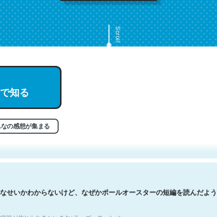
Scroll
で知る
文。彼はとてもクレバーなんだろうなと凄く思う。英語少しでも読める
分はこの流れ好き。Let’s Fucking Go. Then Covid hit. Shit.
状況が信じられるかい？ by ラーズ・ヌートバー
んなの感想が集まる
なせいかわからないけど、なぜかポールオースターの短編を読んだよう
状況が信じられるかい？ by ラーズ・ヌートバー