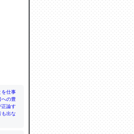
ので貴重
064121
ずっと前
ど分かり
分はエビ