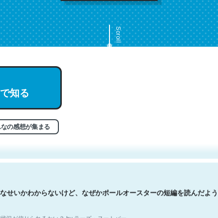
Scroll
で知る
文。彼はとてもクレバーなんだろうなと凄く思う。英語少しでも読める
分はこの流れ好き。Let’s Fucking Go. Then Covid hit. Shit.
状況が信じられるかい？ by ラーズ・ヌートバー
んなの感想が集まる
なせいかわからないけど、なぜかポールオースターの短編を読んだよう
状況が信じられるかい？ by ラーズ・ヌートバー