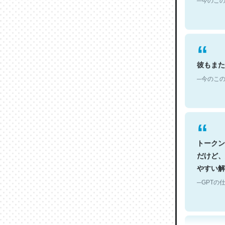
彼もまた
─今のこの
トークン
だけど、
やすい解
─GPTの仕