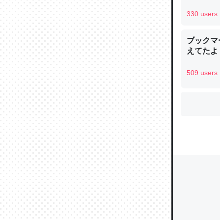
330 users
ウチもE
ブックマー
えてたよ 収
中。あと
れ見て生
509 users
─たまにL
た｜tayori
ちょうど同
きる。一
を実質1
─たまにL
た｜tayori