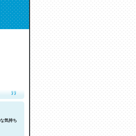
人は原文
な気持ち