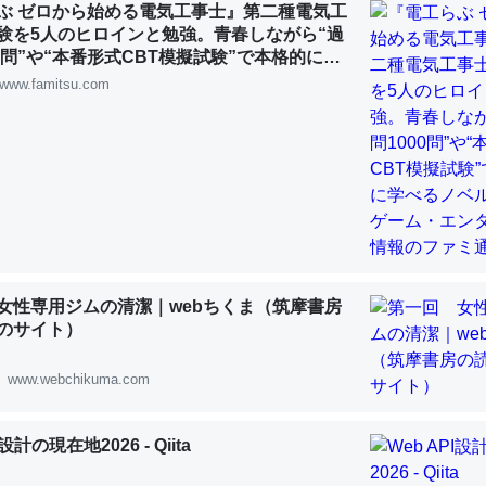
ぶ ゼロから始める電気工事士』第二種電気工
 :: 【研究発表】昆虫学の大問題＝「昆虫はなぜ海にいないのか」に関する新仮説
験を5人のヒロインと勉強。青春しながら“過
00問”や“本番形式CBT模擬試験”で本格的に学
ルゲーム | ゲーム・エンタメ最新情報のファミ
www.famitsu.com
「淡水はカルシウムも酸素も不足してて両方に不利だから両方が拮抗し
って面白い。海にいる鋏角類（カブトガニ・ウミグモ）はカルシウムを
化してる筈だが、酵素が違うのか？
 :: 【研究発表】昆虫学の大問題＝「昆虫はなぜ海にいないのか」に関する新仮説
女性専用ジムの清潔｜webちくま（筑摩書房
のサイト）
に考えるとカルシウムを大量に使う脊椎動物と貝類は苦労してるんだな
www.webchikuma.com
を無くしてナメクジになったり努力してるし。
 :: 【研究発表】昆虫学の大問題＝「昆虫はなぜ海にいないのか」に関する新仮説
I設計の現在地2026 - Qiita