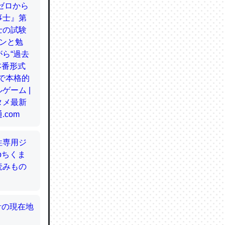
てるので
使わずキ
…。腹足