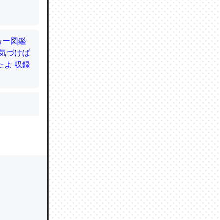
かと画策
るのでこ
的に変化し
う孝行もで
ど、それ
的に変化し