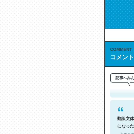
COMMENT
コメント
これは名
もお勧め。自
─今のこの
記事へみ
翻訳文体
になった
─今のこの