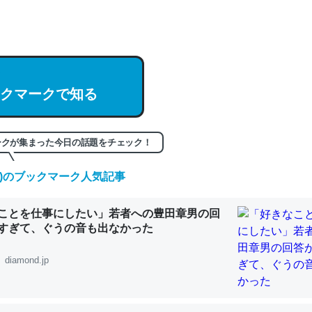
hatGPTの仕組み、特に「トークン」について解説してる記事が少ない
編来た https://isobe324649.hatenablog.com/entry/2023/03/27/
組みと限界についての考察（１） - conceptualization
クマークで知る
記事。32768トークンだと英語小説100ページ分くらい。小説でいう「
ークが集まった今日の話題をチェック！
は回収されないけど、短期記憶というには多い分量。進化すればするほ
くなりそう
(土)のブックマーク人気記事
組みと限界についての考察（１） - conceptualization
ことを仕事にしたい」若者への豊田章男の回
すぎて、ぐうの音も出なかった
diamond.jp
カルシウム少ないのか。知らんかった。調べたらコオロギのカルシウム
分の1程度。