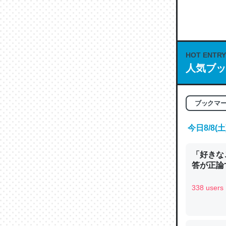
何気にC
な良記事。/続
─GPTの仕
HOT ENTRY
人気ブッ
これは良
ブックマ
の伏線」
やすく強
今日8/8
─GPTの仕
「好きな
答が正論
338 users
昆虫って
の600