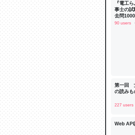
『電工ら
─ニュース
事士の試
去問10
べるノベ
90 users
通.com
論文では
は」とあ
チンを強
─ニュース
第一回 
の読みも
これを元
227 users
類だと殻
─ニュース
Web AP