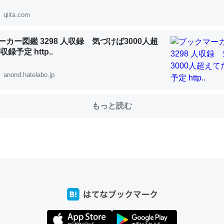
qiita.com
choを実家に置いて４年。でたまに覗いてる。ぼちぼちRingも置こう
カー図鑑 3298 人収録 気づけば3000人超
録予定 http..
、Googleマップで位置情報を共有してる。電池残量や充電中かが分か
きてるなって分かる。
anond.hatelabo.jp
INEするくらいだった遠方の父67歳と僕。ITツール導入でコミュニケーションが劇
ni by LIFULL介護
もっと読む
じ理由でEcho Show 8を設定中でした。PrimeとかSpotifyを支払
生で親と会える残り時間を日数にすると1週間とかの人が多いそうだけ
00倍以上に伸ばす効果があるはず……
INEするくらいだった遠方の父67歳と僕。ITツール導入でコミュニケーションが劇
ni by LIFULL介護