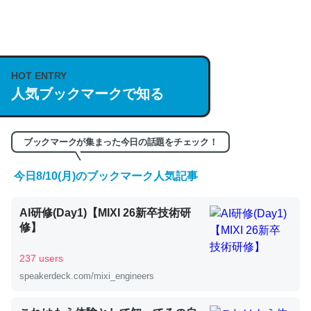
何気にChatGPTの仕組み、特に「トークン」について解
説してる記事が少ないので貴重な良記事。/続編来た
https://isobe324649.hatenablog.com/entry/2023/03/27
HOT ENTRY
/064121
人気ブックマークで知る
─GPTの仕組みと限界についての考察（１） - conceptualization
ブックマークが集まった今日の話題をチェック！
今日8/10(月)のブックマーク人気記事
これは良記事。32768トークンだと英語小説100ページ分
くらい。小説でいう「ずっと前の伏線」は回収されないけ
AI研修(Day1)【MIXI 26新卒技術研
ど、短期記憶というには多い分量。進化すればするほど分
修】
かりやすく強くなりそう
─GPTの仕組みと限界についての考察（１） - conceptualization
237 users
speakerdeck.com/mixi_engineers