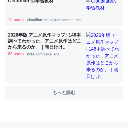
Cloudflareの学習教材
これを元に考えるとカルシウムを大量に使う脊椎動物と貝
78 users
cloudflare-study.komiyamma.net
類は苦労してるんだな…。腹足類だと殻を無くしてナメク
ジになったり努力してるし。
2026年版 アニメ原作マップ | 146本
─ニュース :: 【研究発表】昆虫学の大問題＝「昆虫はなぜ海にいな
いのか」に関する新仮説
調べてわかった、アニメ原作はどこ
から来るのか。｜朝日けけ。
80 users
note.com/keke_ent
ウチもEchoを実家に置いて４年。でたまに覗いてる。ぼ
ちぼちRingも置こうかと画策中。あと、Googleマップで
位置情報を共有してる。電池残量や充電中かが分かるので
もっと読む
これ見て生きてるなって分かる。
─たまにLINEするくらいだった遠方の父67歳と僕。ITツール導入で
コミュニケーションが劇的に変化した｜tayorini by LIFULL介護