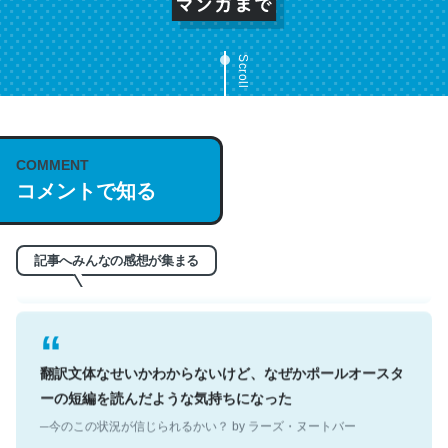
Scroll
これは名文。彼はとてもクレバーなんだろうなと凄く思
COMMENT
う。英語少しでも読める人は原文もお勧め。自分はこの流
コメントで知る
れ好き。Let’s Fucking Go. Then Covid hit. Shit.
─今のこの状況が信じられるかい？ by ラーズ・ヌートバー
記事へみんなの感想が集まる
翻訳文体なせいかわからないけど、なぜかポールオースタ
ーの短編を読んだような気持ちになった
─今のこの状況が信じられるかい？ by ラーズ・ヌートバー