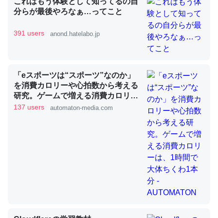
これはもう体験として知ってるの自
分らが最後やろなぁ…ってこと
昆虫ってカルシウム少ないのか。知らんかった。調べたら
391 users
anond.hatelabo.jp
コオロギのカルシウム分はエビの600分の1程度。
─ニュース :: 【研究発表】昆虫学の大問題＝「昆虫はなぜ海にいな
いのか」に関する新仮説
「eスポーツは“スポーツ”なのか」
を消費カロリーや心拍数から考える
研究。ゲームで増える消費カロリー
は、1時間で大体ちくわ1本分 -
137 users
automaton-media.com
AUTOMATON
論文では「淡水はカルシウムも酸素も不足してて両方に不
利だから両方が拮抗してるのでは」とあって面白い。海に
いる鋏角類（カブトガニ・ウミグモ）はカルシウムを使わ
ずキチンを強化してる筈だが、酵素が違うのか？
─ニュース :: 【研究発表】昆虫学の大問題＝「昆虫はなぜ海にいな
いのか」に関する新仮説