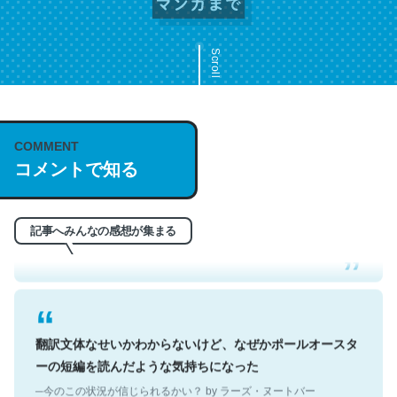
Scroll
COMMENT
これは名文。彼はとてもクレバーなんだろうなと凄く思
コメントで知る
う。英語少しでも読める人は原文もお勧め。自分はこの流
れ好き。Let’s Fucking Go. Then Covid hit. Shit.
─今のこの状況が信じられるかい？ by ラーズ・ヌートバー
記事へみんなの感想が集まる
翻訳文体なせいかわからないけど、なぜかポールオースタ
ーの短編を読んだような気持ちになった
─今のこの状況が信じられるかい？ by ラーズ・ヌートバー