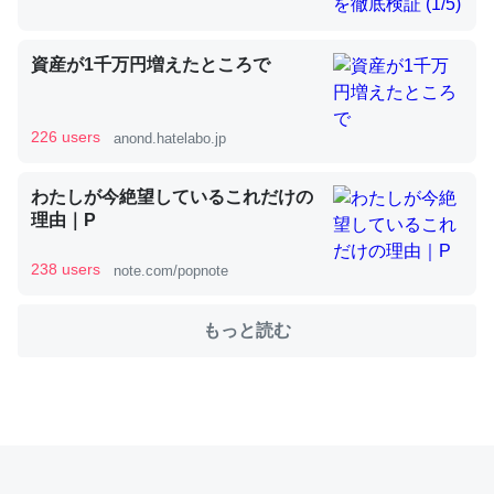
資産が1千万円増えたところで
これを元に考えるとカルシウムを大量に使う脊椎動物と貝
類は苦労してるんだな…。腹足類だと殻を無くしてナメク
ジになったり努力してるし。
226 users
anond.hatelabo.jp
─ニュース :: 【研究発表】昆虫学の大問題＝「昆虫はなぜ海にいな
いのか」に関する新仮説
わたしが今絶望しているこれだけの
理由｜P
238 users
note.com/popnote
ウチもEchoを実家に置いて４年。でたまに覗いてる。ぼ
もっと読む
ちぼちRingも置こうかと画策中。あと、Googleマップで
位置情報を共有してる。電池残量や充電中かが分かるので
これ見て生きてるなって分かる。
─たまにLINEするくらいだった遠方の父67歳と僕。ITツール導入で
コミュニケーションが劇的に変化した｜tayorini by LIFULL介護