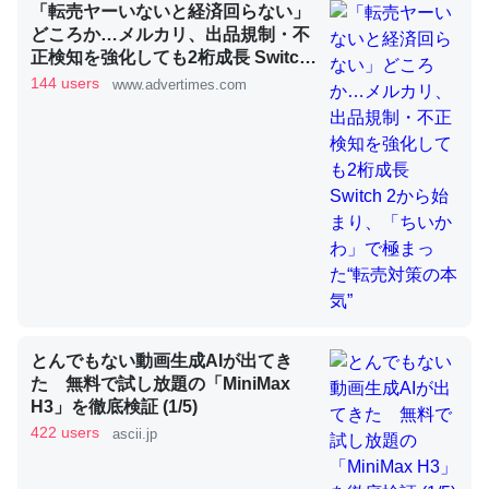
「転売ヤーいないと経済回らない」
どころか…メルカリ、出品規制・不
正検知を強化しても2桁成長 Switch
昆虫ってカルシウム少ないのか。知らんかった。調べたら
2から始まり、「ちいかわ」で極ま
144 users
www.advertimes.com
コオロギのカルシウム分はエビの600分の1程度。
った“転売対策の本気”
─ニュース :: 【研究発表】昆虫学の大問題＝「昆虫はなぜ海にいな
いのか」に関する新仮説
論文では「淡水はカルシウムも酸素も不足してて両方に不
利だから両方が拮抗してるのでは」とあって面白い。海に
いる鋏角類（カブトガニ・ウミグモ）はカルシウムを使わ
とんでもない動画生成AIが出てき
ずキチンを強化してる筈だが、酵素が違うのか？
た 無料で試し放題の「MiniMax
─ニュース :: 【研究発表】昆虫学の大問題＝「昆虫はなぜ海にいな
H3」を徹底検証 (1/5)
いのか」に関する新仮説
422 users
ascii.jp