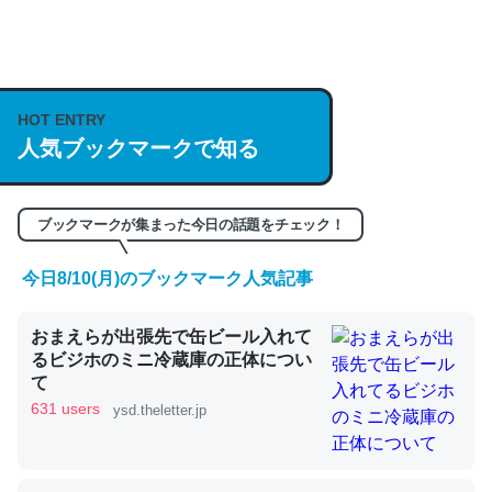
何気にChatGPTの仕組み、特に「トークン」について解
説してる記事が少ないので貴重な良記事。/続編来た
https://isobe324649.hatenablog.com/entry/2023/03/27
HOT ENTRY
/064121
人気ブックマークで知る
─GPTの仕組みと限界についての考察（１） - conceptualization
ブックマークが集まった今日の話題をチェック！
今日8/10(月)のブックマーク人気記事
これは良記事。32768トークンだと英語小説100ページ分
おまえらが出張先で缶ビール入れて
くらい。小説でいう「ずっと前の伏線」は回収されないけ
るビジホのミニ冷蔵庫の正体につい
ど、短期記憶というには多い分量。進化すればするほど分
て
かりやすく強くなりそう
631 users
ysd.theletter.jp
─GPTの仕組みと限界についての考察（１） - conceptualization