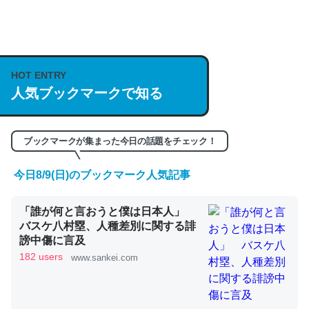
何気にChatGPTの仕組み、特に「トークン」について解
説してる記事が少ないので貴重な良記事。/続編来た
https://isobe324649.hatenablog.com/entry/2023/03/27
HOT ENTRY
/064121
人気ブックマークで知る
─GPTの仕組みと限界についての考察（１） - conceptualization
ブックマークが集まった今日の話題をチェック！
今日8/9(日)のブックマーク人気記事
これは良記事。32768トークンだと英語小説100ページ分
くらい。小説でいう「ずっと前の伏線」は回収されないけ
「誰が何と言おうと僕は日本人」
ど、短期記憶というには多い分量。進化すればするほど分
バスケ八村塁、人種差別に関する誹
かりやすく強くなりそう
謗中傷に言及
182 users
www.sankei.com
─GPTの仕組みと限界についての考察（１） - conceptualization