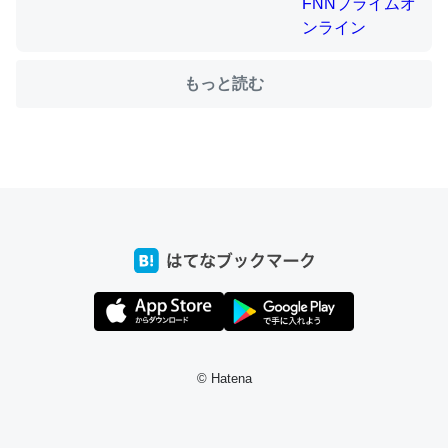
ちょうど同じ理由でEcho Show 8を設定中でした。Prime
もっと読む
とかSpotifyを支払う孝行もできる。一生で親と会える残
り時間を日数にすると1週間とかの人が多いそうだけど、
それを実質100倍以上に伸ばす効果があるはず……
─たまにLINEするくらいだった遠方の父67歳と僕。ITツール導入で
コミュニケーションが劇的に変化した｜tayorini by LIFULL介護
私も3年前ぐらいに祖母の家に設置した。ポケットWifiみ
たいなのでネット環境作ったけどAlexaしか使わないので
回線代ほとんどかからないですよ。参考：
© Hatena
https://toyoshi.hatenablog.com/entry/2019/05/15/1805
34
─たまにLINEするくらいだった遠方の父67歳と僕。ITツール導入で