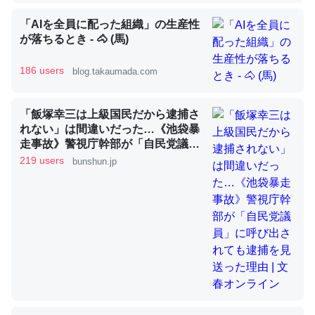
「AIを全員に配った組織」の生産性
が落ちるとき - 🐴 (馬)
昆虫ってカルシウム少ないのか。知らんかった。調べたら
コオロギのカルシウム分はエビの600分の1程度。
186 users
blog.takaumada.com
─ニュース :: 【研究発表】昆虫学の大問題＝「昆虫はなぜ海にいな
いのか」に関する新仮説
「飯塚幸三は上級国民だから逮捕さ
れない」は間違いだった…《池袋暴
走事故》警視庁幹部が「自民党議
員」に呼び出されても逮捕を見送っ
219 users
bunshun.jp
た理由 | 文春オンライン
論文では「淡水はカルシウムも酸素も不足してて両方に不
利だから両方が拮抗してるのでは」とあって面白い。海に
いる鋏角類（カブトガニ・ウミグモ）はカルシウムを使わ
ずキチンを強化してる筈だが、酵素が違うのか？
─ニュース :: 【研究発表】昆虫学の大問題＝「昆虫はなぜ海にいな
いのか」に関する新仮説