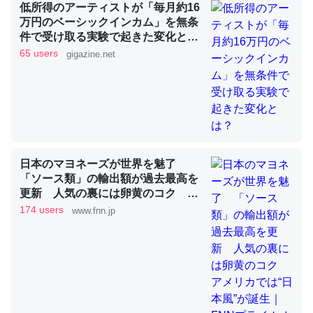
低所得のアーティストが「毎月約16
万円のベーシックインカム」を無条
これを元に考えるとカルシウムを大量に使う脊椎動物と貝
件で受け取る実験で起きた変化と
は？
類は苦労してるんだな…。腹足類だと殻を無くしてナメク
65 users
gigazine.net
ジになったり努力してるし。
─ニュース :: 【研究発表】昆虫学の大問題＝「昆虫はなぜ海にいな
いのか」に関する新仮説
日本のマヨネーズが世界を魅了
「ソース類」の輸出額が過去最高を
ウチもEchoを実家に置いて４年。でたまに覗いてる。ぼ
更新 人気の裏には卵黄のコク ア
ちぼちRingも置こうかと画策中。あと、Googleマップで
メリカでは“日本風”が誕生｜FNNプ
174 users
www.fnn.jp
ライムオンライン
位置情報を共有してる。電池残量や充電中かが分かるので
これ見て生きてるなって分かる。
─たまにLINEするくらいだった遠方の父67歳と僕。ITツール導入で
コミュニケーションが劇的に変化した｜tayorini by LIFULL介護