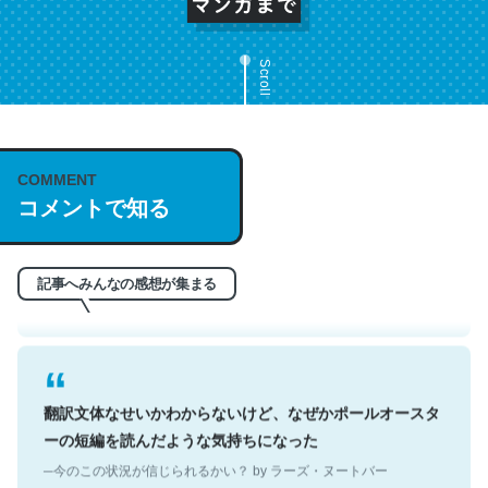
Scroll
これは名文。彼はとてもクレバーなんだろうなと凄く思
COMMENT
コメントで知る
う。英語少しでも読める人は原文もお勧め。自分はこの流
れ好き。Let’s Fucking Go. Then Covid hit. Shit.
─今のこの状況が信じられるかい？ by ラーズ・ヌートバー
記事へみんなの感想が集まる
翻訳文体なせいかわからないけど、なぜかポールオースタ
ーの短編を読んだような気持ちになった
─今のこの状況が信じられるかい？ by ラーズ・ヌートバー