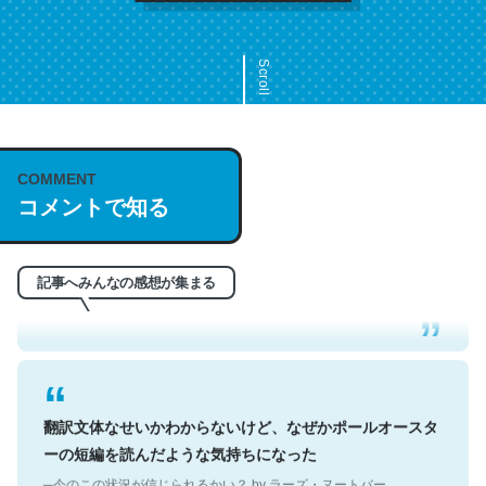
Scroll
COMMENT
これは名文。彼はとてもクレバーなんだろうなと凄く思
コメントで知る
う。英語少しでも読める人は原文もお勧め。自分はこの流
れ好き。Let’s Fucking Go. Then Covid hit. Shit.
─今のこの状況が信じられるかい？ by ラーズ・ヌートバー
記事へみんなの感想が集まる
翻訳文体なせいかわからないけど、なぜかポールオースタ
ーの短編を読んだような気持ちになった
─今のこの状況が信じられるかい？ by ラーズ・ヌートバー