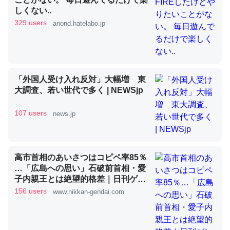
しくない..
329 users
anond.hatelabo.jp
昆虫ってカルシウム少ないのか。知らんかった。調べたら
コオロギのカルシウム分はエビの600分の1程度。
─ニュース :: 【研究発表】昆虫学の大問題＝「昆虫はなぜ海にいな
いのか」に関する新仮説
「外国人受け入れ反対」大幅増 東
大調査、若い世代で多く | NEWSjp
107 users
news.jp
論文では「淡水はカルシウムも酸素も不足してて両方に不
利だから両方が拮抗してるのでは」とあって面白い。海に
高市首相のあいさつはコピペ率85％
いる鋏角類（カブトガニ・ウミグモ）はカルシウムを使わ
…「広島への思い」石破前首相・愛
ずキチンを強化してる筈だが、酵素が違うのか？
子内親王とは絶望的格差｜日刊ゲン
ダイDIGITAL
─ニュース :: 【研究発表】昆虫学の大問題＝「昆虫はなぜ海にいな
156 users
www.nikkan-gendai.com
いのか」に関する新仮説