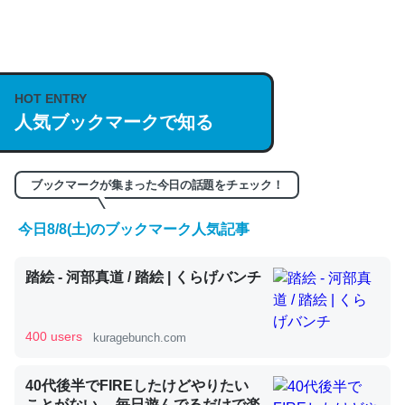
何気にChatGPTの仕組み、特に「トークン」について解
説してる記事が少ないので貴重な良記事。/続編来た
https://isobe324649.hatenablog.com/entry/2023/03/27
HOT ENTRY
/064121
人気ブックマークで知る
─GPTの仕組みと限界についての考察（１） - conceptualization
ブックマークが集まった今日の話題をチェック！
今日8/8(土)のブックマーク人気記事
これは良記事。32768トークンだと英語小説100ページ分
踏絵 - 河部真道 / 踏絵 | くらげバンチ
くらい。小説でいう「ずっと前の伏線」は回収されないけ
ど、短期記憶というには多い分量。進化すればするほど分
かりやすく強くなりそう
400 users
kuragebunch.com
─GPTの仕組みと限界についての考察（１） - conceptualization
40代後半でFIREしたけどやりたい
ことがない。 毎日遊んでるだけで楽