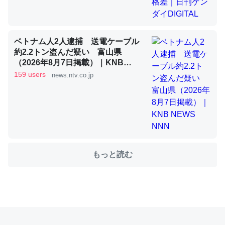
これを元に考えるとカルシウムを大量に使う脊椎動物と貝
ベトナム人2人逮捕 送電ケーブル
類は苦労してるんだな…。腹足類だと殻を無くしてナメク
約2.2トン盗んだ疑い 富山県
ジになったり努力してるし。
（2026年8月7日掲載）｜KNB
─ニュース :: 【研究発表】昆虫学の大問題＝「昆虫はなぜ海にいな
NEWS NNN
159 users
news.ntv.co.jp
いのか」に関する新仮説
ウチもEchoを実家に置いて４年。でたまに覗いてる。ぼ
もっと読む
ちぼちRingも置こうかと画策中。あと、Googleマップで
位置情報を共有してる。電池残量や充電中かが分かるので
これ見て生きてるなって分かる。
─たまにLINEするくらいだった遠方の父67歳と僕。ITツール導入で
コミュニケーションが劇的に変化した｜tayorini by LIFULL介護